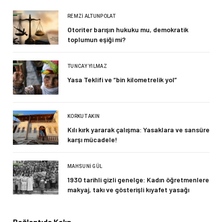
REMZI ALTUNPOLAT
Otoriter barışın hukuku mu, demokratik
toplumun eşiği mi?
TUNCAY YILMAZ
Yasa Teklifi ve “bin kilometrelik yol”
KORKUT AKIN
Kılı kırk yararak çalışma: Yasaklara ve sansüre
karşı mücadele!
MAHSUNI GÜL
1930 tarihli gizli genelge: Kadın öğretmenlere
makyaj, takı ve gösterişli kıyafet yasağı
Bağlantıda Kalın