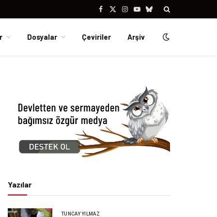
Facebook
X
Instagram
YouTube
Bluesky
(Twitter)
r
Dosyalar
Çeviriler
Arşiv
Yazılar
TUNCAY YILMAZ