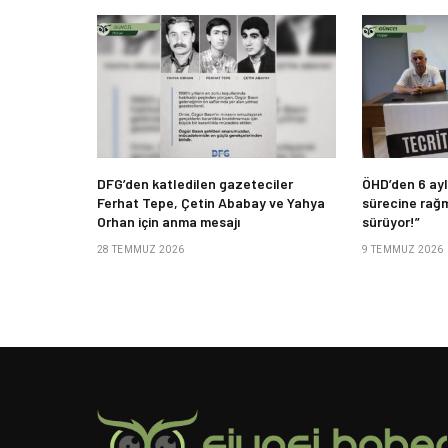
DFG’den katledilen gazeteciler
ÖHD’den 6 ayl
Ferhat Tepe, Çetin Ababay ve Yahya
sürecine rağm
Orhan için anma mesajı
sürüyor!”
28 TEMMUZ 2026
9 TEMMUZ 2026