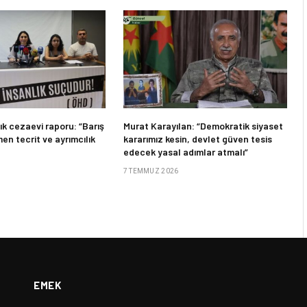
ık cezaevi raporu: “Barış
Murat Karayılan: “Demokratik siyaset
en tecrit ve ayrımcılık
kararımız kesin, devlet güven tesis
edecek yasal adımlar atmalı”
7 TEMMUZ 2026
EMEK