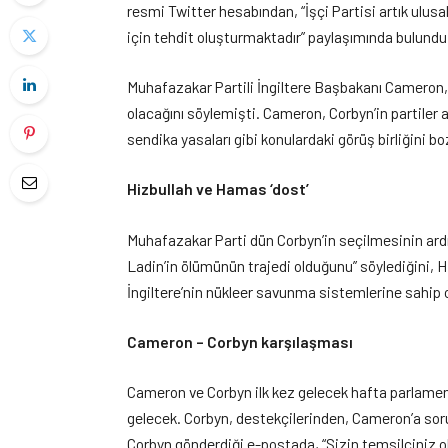
resmi Twitter hesabından, “İşçi Partisi artık ulus
için tehdit oluşturmaktadır” paylaşımında bulundu
Muhafazakar Partili İngiltere Başbakanı Cameron,
olacağını söylemişti. Cameron, Corbyn’in partiler a
sendika yasaları gibi konulardaki görüş birliğini b
Hizbullah ve Hamas ‘dost’
Muhafazakar Parti dün Corbyn’in seçilmesinin ar
Ladin’in ölümünün trajedi olduğunu” söylediğini, Hi
İngiltere’nin nükleer savunma sistemlerine sahip o
Cameron – Corbyn karşılaşması
Cameron ve Corbyn ilk kez gelecek hafta parlamen
gelecek. Corbyn, destekçilerinden, Cameron’a sorul
Corbyn gönderdiği e-postada, “Sizin temsilciniz 