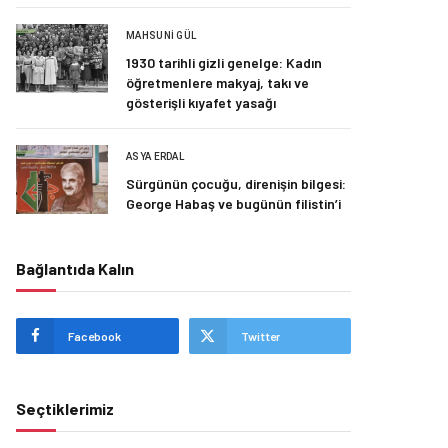
MAHSUNI GÜL
1930 tarihli gizli genelge: Kadın
öğretmenlere makyaj, takı ve
gösterişli kıyafet yasağı
ASYA ERDAL
Sürgünün çocuğu, direnişin bilgesi:
George Habaş ve bugünün filistin’i
Bağlantıda Kalın
Facebook
Twitter
Seçtiklerimiz