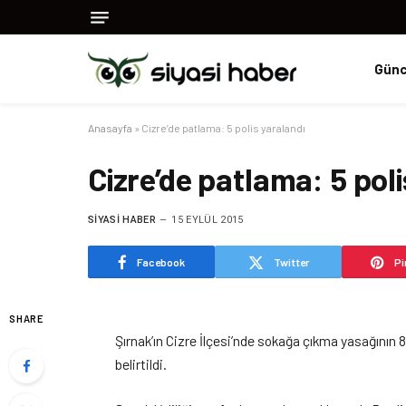
Günc
Anasayfa
»
Cizre’de patlama: 5 polis yaralandı
Cizre’de patlama: 5 pol
SIYASI HABER
15 EYLÜL 2015
Facebook
Twitter
Pi
SHARE
Şırnak’ın Cizre İlçesi’nde sokağa çıkma yasağını
belirtildi.