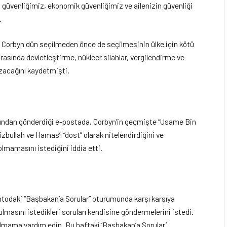
al güvenliğimiz, ekonomik güvenliğimiz ve ailenizin güvenliği
.
 Corbyn dün seçilmeden önce de seçilmesinin ülke için kötü
rasında devletleştirme, nükleer silahlar, vergilendirme ve
ozacağını kaydetmişti.
dından gönderdiği e-postada, Corbyn’in geçmişte “Usame Bin
zbullah ve Hamas’ı “dost” olarak nitelendirdiğini ve
lmamasını istediğini iddia etti.
todaki “Başbakan’a Sorular” oturumunda karşı karşıya
masını istedikleri soruları kendisine göndermelerini istedi.
olmama yardım edin. Bu haftaki ‘Başbakan’a Sorular’