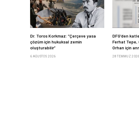
Dr. Toros Korkmaz: “Çerçeve yasa
DFG’den katle
çözüm için hukuksal zemin
Ferhat Tepe,
oluşturabilir”
Orhan için an
6 AĞUSTOS 2026
28 TEMMUZ 202