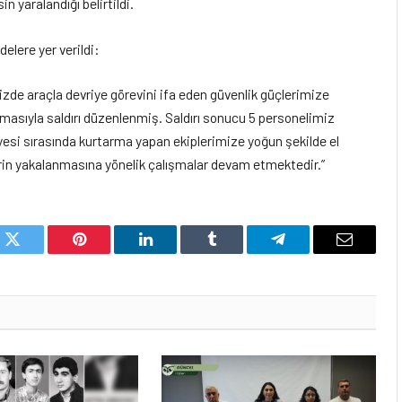
in yaralandığı belirtildi.
delere yer verildi:
mizde araçla devriye görevini ifa eden güvenlik güçlerimize
tılmasıyla saldırı düzenlenmiş. Saldırı sonucu 5 personelimiz
liyesi sırasında kurtarma yapan ekiplerimize yoğun şekilde el
illerin yakalanmasına yönelik çalışmalar devam etmektedir.”
k
Twitter
Pinterest
LinkedIn
Tumblr
Telegram
Email