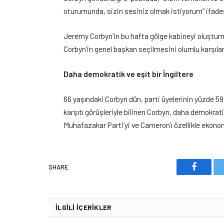
oturumunda, sizin sesiniz olmak istiyorum” ifades
Jeremy Corbyn’in bu hafta gölge kabineyi oluşturmas
Corbyn’in genel başkan seçilmesini olumlu karşılama
Daha demokratik ve eşit bir İngiltere
66 yaşındaki Corbyn dün, parti üyelerinin yüzde 59
karşıtı görüşleriyle bilinen Corbyn, daha demokratik
Muhafazakar Parti’yi ve Cameron’ı özellikle ekonom
SHARE.
Faceboo
İLGILI İÇERIKLER