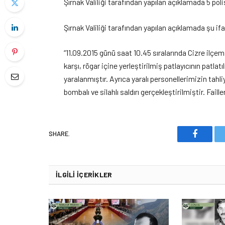
Şırnak Valiliği tarafından yapılan açıklamada 5 polis
Şırnak Valiliği tarafından yapılan açıklamada şu ifa
“11.09.2015 günü saat 10.45 sıralarında Cizre ilçe
karşı, rögar içine yerleştirilmiş patlayıcının patla
yaralanmıştır. Ayrıca yaralı personellerimizin tah
bombalı ve silahlı saldırı gerçekleştirilmiştir. Fa
SHARE.
Faceboo
İLGILI İÇERIKLER