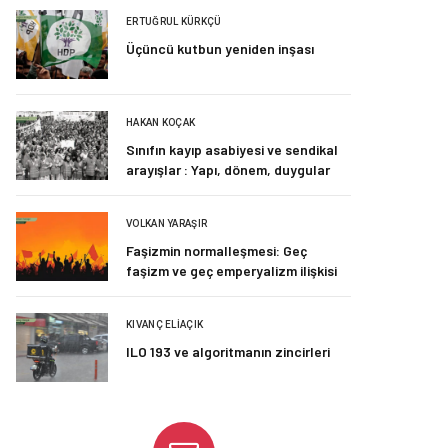
ERTUĞRUL KÜRKÇÜ
Üçüncü kutbun yeniden inşası
HAKAN KOÇAK
Sınıfın kayıp asabiyesi ve sendikal
arayışlar : Yapı, dönem, duygular
VOLKAN YARAŞIR
Faşizmin normalleşmesi: Geç
faşizm ve geç emperyalizm ilişkisi
KIVANÇ ELIAÇIK
ILO 193 ve algoritmanın zincirleri