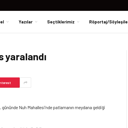
el
Yazılar
Seçtiklerimiz
Röportaj/Söyleşile
is yaralandı
nterest
n 8. gününde Nuh Mahallesi’nde patlamanın meydana geldiği