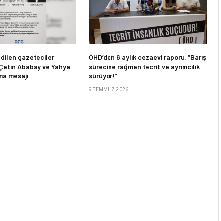
dilen gazeteciler
ÖHD’den 6 aylık cezaevi raporu: “Barış
 Çetin Ababay ve Yahya
sürecine rağmen tecrit ve ayrımcılık
ma mesajı
sürüyor!”
6
9 TEMMUZ 2026