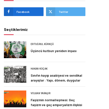
Facebook
Twitter
Seçtiklerimiz
ERTUĞRUL KÜRKÇÜ
Üçüncü kutbun yeniden inşası
HAKAN KOÇAK
Sınıfın kayıp asabiyesi ve sendikal
arayışlar : Yapı, dönem, duygular
VOLKAN YARAŞIR
Faşizmin normalleşmesi: Geç
faşizm ve geç emperyalizm ilişkisi