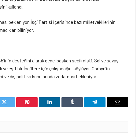
ini kullandı.
ı bekleniyor. İşçi Partisi içerisinde bazı milletvekillerinin
dıkları biliniyor.
,5’inin desteğini alarak genel başkan seçilmişti. Sol ve savaş
 ve eşit bir İngiltere için çalışacağını söylüyor. Corbyn’in
i ve dış politika konularında zorlaması bekleniyor.
k
Twitter
Pinterest
LinkedIn
Tumblr
Telegram
Email