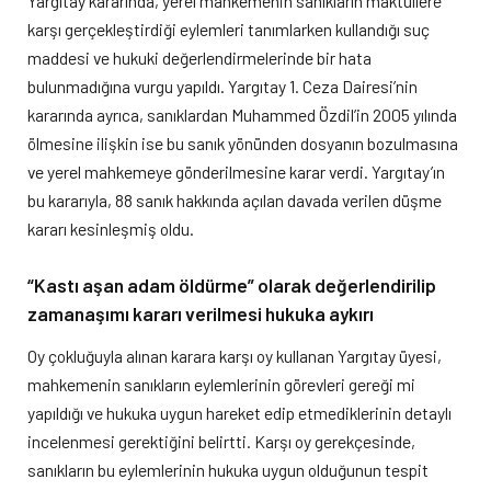
Yargıtay kararında, yerel mahkemenin sanıkların maktullere
karşı gerçekleştirdiği eylemleri tanımlarken kullandığı suç
maddesi ve hukuki değerlendirmelerinde bir hata
bulunmadığına vurgu yapıldı. Yargıtay 1. Ceza Dairesi’nin
kararında ayrıca, sanıklardan Muhammed Özdil’in 2005 yılında
ölmesine ilişkin ise bu sanık yönünden dosyanın bozulmasına
ve yerel mahkemeye gönderilmesine karar verdi. Yargıtay’ın
bu kararıyla, 88 sanık hakkında açılan davada verilen düşme
kararı kesinleşmiş oldu.
“Kastı aşan adam öldürme” olarak değerlendirilip
zamanaşımı kararı verilmesi hukuka aykırı
Oy çokluğuyla alınan karara karşı oy kullanan Yargıtay üyesi,
mahkemenin sanıkların eylemlerinin görevleri gereği mi
yapıldığı ve hukuka uygun hareket edip etmediklerinin detaylı
incelenmesi gerektiğini belirtti. Karşı oy gerekçesinde,
sanıkların bu eylemlerinin hukuka uygun olduğunun tespit