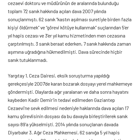
cezaevi doktoru ve müdürünün de aralarında bulunduğu
toplam 72 sanık hakkında açılan dava 2007 yılında
sonuçlanmıştı. 62 sanık “kastın aşılması suretiyle birden fazla
kişiyi öldürmek” ve “görevi kötüye kullanmak” suçlarından 5’er
yıl hapis cezası ve 3’er yıl kamu hizmetinden men cezasına
çarptırılmıştı. 3 sanık beraat ederken, 7 sanık hakkında zaman
aşımına uğradığına hükmedilmişti. Dava sürecinde hiçbir
sanık tutuklanmadı.
Yargıtay 1. Ceza Dairesi, eksik soruşturma yapıldığı
gerekçesiyle 2007’de kararı bozarak dosyayı yerel mahkemeye
göndermişti. Olaylarda ağır yaralanan ve daha sonra hayatını
kaybeden Kadir Demir’in tedavi edilmeden Gaziantep
Cezaevi’ne sevk edilmesi nedeniyle haklarında dava açılan 17
kamu görevlisinin dosyası da bu davayla birleştirilerek sanık
sayısı 89’a yükselmişti. 2014 yılında sonuçlanan davada
Diyarbakır 3. Ağır Ceza Mahkemesi, 62 sanığa 5 yıl hapis