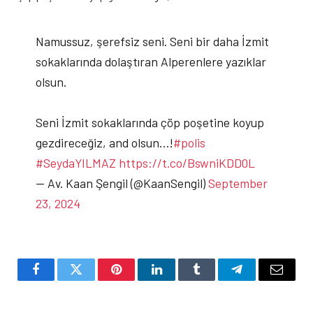
Namussuz, şerefsiz seni. Seni bir daha İzmit
sokaklarında dolaştıran Alperenlere yazıklar
olsun.
Seni İzmit sokaklarında çöp poşetine koyup
gezdireceğiz, and olsun…!
#polis
#SeydaYILMAZ
https://t.co/BswniKDD0L
— Av. Kaan Şengil (@KaanSengil)
September
23, 2024
Facebook
Twitter
Pinterest
LinkedIn
Tumblr
Telegram
Email