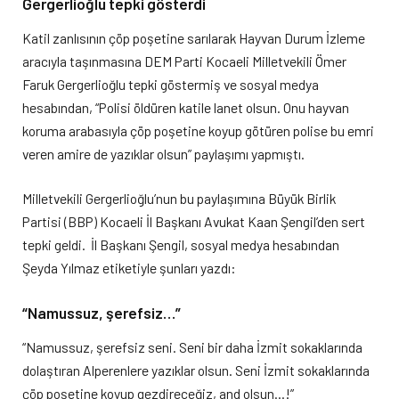
Gergerlioğlu tepki gösterdi
Katil zanlısının çöp poşetine sarılarak Hayvan Durum İzleme
aracıyla taşınmasına DEM Parti Kocaeli Milletvekili Ömer
Faruk Gergerlioğlu tepki göstermiş ve sosyal medya
hesabından, “Polisi öldüren katile lanet olsun. Onu hayvan
koruma arabasıyla çöp poşetine koyup götüren polise bu emri
veren amire de yazıklar olsun” paylaşımı yapmıştı.
Milletvekili Gergerlioğlu’nun bu paylaşımına Büyük Birlik
Partisi (BBP) Kocaeli İl Başkanı Avukat Kaan Şengil’den sert
tepki geldi. İl Başkanı Şengil, sosyal medya hesabından
Şeyda Yılmaz etiketiyle şunları yazdı:
“Namussuz, şerefsiz…”
“Namussuz, şerefsiz seni. Seni bir daha İzmit sokaklarında
dolaştıran Alperenlere yazıklar olsun. Seni İzmit sokaklarında
çöp poşetine koyup gezdireceğiz, and olsun…!”