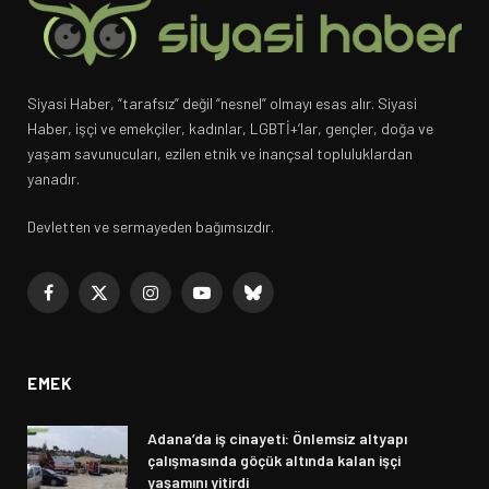
Siyasi Haber, “tarafsız” değil “nesnel” olmayı esas alır. Siyasi
Haber, işçi ve emekçiler, kadınlar, LGBTİ+’lar, gençler, doğa ve
yaşam savunucuları, ezilen etnik ve inançsal topluluklardan
yanadır.
Devletten ve sermayeden bağımsızdır.
Facebook
X
Instagram
YouTube
Bluesky
(Twitter)
EMEK
Adana’da iş cinayeti: Önlemsiz altyapı
çalışmasında göçük altında kalan işçi
yaşamını yitirdi