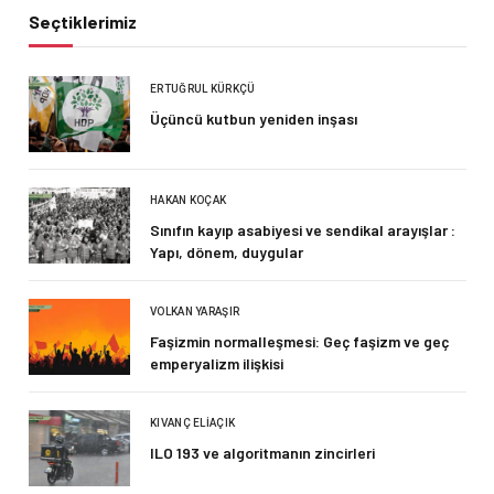
Seçtiklerimiz
ERTUĞRUL KÜRKÇÜ
Üçüncü kutbun yeniden inşası
HAKAN KOÇAK
Sınıfın kayıp asabiyesi ve sendikal arayışlar :
Yapı, dönem, duygular
VOLKAN YARAŞIR
Faşizmin normalleşmesi: Geç faşizm ve geç
emperyalizm ilişkisi
KIVANÇ ELIAÇIK
ILO 193 ve algoritmanın zincirleri