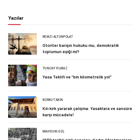
Yazılar
REMZI ALTUNPOLAT
Otoriter barışın hukuku mu, demokratik
toplumun eşiği mi?
TUNCAY YILMAZ
Yasa Teklifi ve “bin kilometrelik yol”
KORKUT AKIN
Kılı kırk yararak çalışma: Yasaklara ve sansüre
karşı mücadele!
MAHSUNI GÜL
1930 tarihli gizli genelge: Kadın öğretmenlere