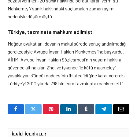
cezası verirken, 20 sanık hakkında beraat kararı vermişti.
Mahkeme, 7 sanık hakkındaki suçlamaları zaman aşımı
nedeniyle düşürmüştü.
Türkiye, tazminata mahkum edilmişti
Mağdur avukatları, davanın makul sürede sonuçlandırılmadığı
gerekçesiyle Avrupa İnsan Hakları Mahkemesi’ne başvurdu.
AİHM, Avrupa İnsan Hakları Sözleşmesi’nin yaşam hakkını
güvence altına alan 2’nci ve işkence ile kötü muameleyi
yasaklayan 3’üncü maddesinin ihlal edildiğine karar vererek,
Türkiye’yi 2010 yılında 798 bin euro tazminata mahkum etti.
Facebook
Twitter
Pinterest
LinkedIn
Tumblr
Telegram
Email
İLGILI İÇERIKLER