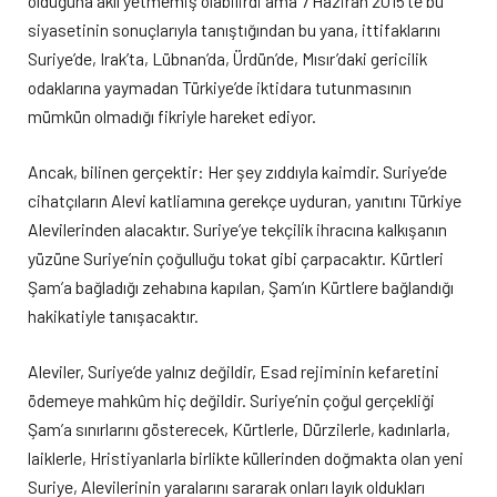
olduğuna aklı yetmemiş olabilirdi ama 7 Haziran 2015’te bu
siyasetinin sonuçlarıyla tanıştığından bu yana, ittifaklarını
Suriye’de, Irak’ta, Lübnan’da, Ürdün’de, Mısır’daki gericilik
odaklarına yaymadan Türkiye’de iktidara tutunmasının
mümkün olmadığı fikriyle hareket ediyor.
Ancak, bilinen gerçektir: Her şey zıddıyla kaimdir. Suriye’de
cihatçıların Alevi katliamına gerekçe uyduran, yanıtını Türkiye
Alevilerinden alacaktır. Suriye’ye tekçilik ihracına kalkışanın
yüzüne Suriye’nin çoğulluğu tokat gibi çarpacaktır. Kürtleri
Şam’a bağladığı zehabına kapılan, Şam’ın Kürtlere bağlandığı
hakikatiyle tanışacaktır.
Aleviler, Suriye’de yalnız değildir, Esad rejiminin kefaretini
ödemeye mahkûm hiç değildir. Suriye’nin çoğul gerçekliği
Şam’a sınırlarını gösterecek, Kürtlerle, Dürzilerle, kadınlarla,
laiklerle, Hristiyanlarla birlikte küllerinden doğmakta olan yeni
Suriye, Alevilerinin yaralarını sararak onları layık oldukları