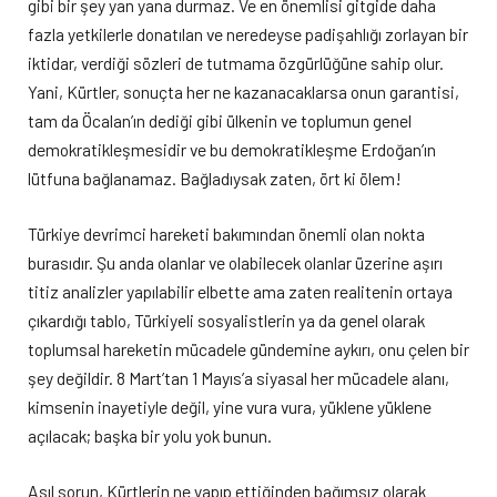
gibi bir şey yan yana durmaz. Ve en önemlisi gitgide daha
fazla yetkilerle donatılan ve neredeyse padişahlığı zorlayan bir
iktidar, verdiği sözleri de tutmama özgürlüğüne sahip olur.
Yani, Kürtler, sonuçta her ne kazanacaklarsa onun garantisi,
tam da Öcalan’ın dediği gibi ülkenin ve toplumun genel
demokratikleşmesidir ve bu demokratikleşme Erdoğan’ın
lütfuna bağlanamaz. Bağladıysak zaten, ört ki ölem!
Türkiye devrimci hareketi bakımından önemli olan nokta
burasıdır. Şu anda olanlar ve olabilecek olanlar üzerine aşırı
titiz analizler yapılabilir elbette ama zaten realitenin ortaya
çıkardığı tablo, Türkiyeli sosyalistlerin ya da genel olarak
toplumsal hareketin mücadele gündemine aykırı, onu çelen bir
şey değildir. 8 Mart’tan 1 Mayıs’a siyasal her mücadele alanı,
kimsenin inayetiyle değil, yine vura vura, yüklene yüklene
açılacak; başka bir yolu yok bunun.
Asıl sorun, Kürtlerin ne yapıp ettiğinden bağımsız olarak