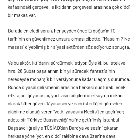
kafasındaki çerçeve ile iktidarın çerçevesi arasında çok ciddi
bir makas var.
Burada en ciddi sorun, her şeyden önce Erdoğan’ın TC
tarihinin en güvenilmez unsuru olması elbette. “Masa mı? Ne
masası” diyebilmiş bir siyasi aktörden söz ediyoruz sonuçta.
Ve bu aktör, iktidarını sürdürmek istiyor. Öyle ki, bu istek ve
hırs, 28 Şubat paşalarının ‘bin yıl sürecek’ fantezisinin
neredeyse monarşik bir versiyonuna kadar ulaşmış durumda.
Bunca siyasal gelişmenin arasında herkesi susturabilecek
‘etki ajanlığı’ yasasını, yurttaşın bilgilerine el koyma imkânı
olarak ‘siber güvenlik’ yasasını ve canı istediğini görevden
alabilme olanağı veren “yetki yasası’nı Meclis’ten geçiriyor;
adeta bir ‘Türkiye Başsavcılığı’ haline getirilmiş İstanbul
Başsavcılığı eliyle TÜSİAD’dan Baro’ya ve sesini çıkaran
herkese yöneliyor, en ciddi rakibine dava üzerine dava