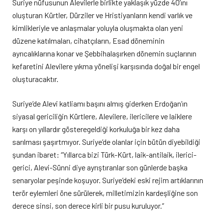
Suriye nüfusunun Alevilerle birlikte yaklaşık yüzde 40’ını
oluşturan Kürtler, Dürziler ve Hristiyanların kendi varlık ve
kimlikleriyle ve anlaşmalar yoluyla oluşmakta olan yeni
düzene katılmaları, cihatçıların, Esad döneminin
ayrıcalıklarına konar ve Şebbihalaşırken dönemin suçlarının
kefaretini Alevilere yıkma yönelişi karşısında doğal bir engel
oluşturacaktır.
Suriye’de Alevi katliamı başını almış giderken Erdoğan’ın
siyasal gericiliğin Kürtlere, Alevilere, ilericilere ve laiklere
karşı on yıllardır gösteregeldiği korkuluğa bir kez daha
sarılması şaşırtmıyor. Suriye’de olanlar için bütün diyebildiği
şundan ibaret: “Yıllarca bizi Türk-Kürt, laik-antilaik, ilerici-
gerici, Alevi-Sünni diye ayrıştıranlar son günlerde başka
senaryolar peşinde koşuyor. Suriye’deki eski rejim artıklarının
terör eylemleri öne sürülerek, milletimizin kardeşliğine son
derece sinsi, son derece kirli bir pusu kuruluyor.”