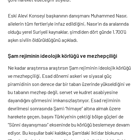
Eski Alevi Konseyi başkanının danışmanı Muhammed Nasır,
ailelerin tüm fertleriyle infaz edildiğini, Nasır’ın da aralarında
olduğu yerel Suriyeli kaynaklar, şimdiden dört günde 1.700’ü
aşkın sivilin öldürüldüğünü açıkladı.
Şam rejiminin ideolojik körlüğü ve mezhepçiliği
Ne kadar araştırırsa araştırsın Şam rejiminin ideolojik körlüğü
ve mezhepçiliği, Esad dönemi askeri ve siyasal güç
piramidinin son derece dar bir taban üzerinde yükseldiğini ve
bu tabanın mezhep değil, servet ve kudret asabiyesine
dayandığını görmesini imkansızlaştırıyor. Esad rejiminin
devrilmesi sonrasında Şam’ı “himaye” altına almak üzere
harekete geçen, başını Türkiye’nin çektiği bölge güçleri de
“Sünni dayanışması” ekseninde bu körlüğü beslemeye devam
ediyor. Bu koşullar baki kaldıkça Şam’daki iktidar blokunun