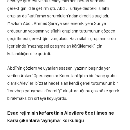
devreye girmesi ve düzenleyenlerden hesap sorması
gerektiğini dile getirmişti. Abdi, Türkiye destekli silahlı
grupları da “katliamın sorumluları”ndan olmakla suçladı.
Mazlum Abdi, Ahmed Şara’ya seslenerek, yeni Suriye
ordusunun yapısının ve silahlı grupların tutumunun gözden
geçirilmesi gerektiğini vurguladı. Bazı silahlı grupların ordu
içerisinde “mezhepsel çatışmaları körüklemek” için
kullanıldığını dile getirdi.
Abdi’nin gözlem ve uyarıları esasen, yazının başında yer
verilen Askeri Operasyonlar Komutanlığı’nın bir inanç grubu
olarak Alevileri bizzat hedef alan kendi genel tutumunun bir
“mezhep çatışması dinamiği” oluşturduğunu çok söze gerek
bırakmaksızın ortaya koyuyordu.
Esad rejiminin kefaretinin Alevilere ödetilmesine
karşı çıkanlara “ayrışma” korkuluğu