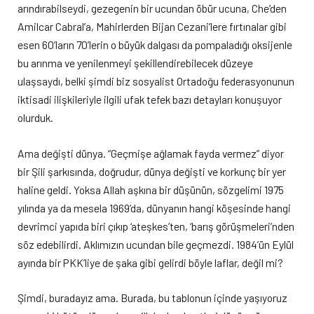
arındırabilseydi, gezegenin bir ucundan öbür ucuna, Che’den
Amilcar Cabral’a, Mahirlerden Bijan Cezani’lere fırtınalar gibi
esen 60’ların 70’lerin o büyük dalgası da pompaladığı oksijenle
bu arınma ve yenilenmeyi şekillendirebilecek düzeye
ulaşsaydı, belki şimdi biz sosyalist Ortadoğu federasyonunun
iktisadi ilişkileriyle ilgili ufak tefek bazı detayları konuşuyor
olurduk.
Ama değişti dünya. “Geçmişe ağlamak fayda vermez” diyor
bir Şili şarkısında, doğrudur, dünya değişti ve korkunç bir yer
haline geldi. Yoksa Allah aşkına bir düşünün, sözgelimi 1975
yılında ya da mesela 1969’da, dünyanın hangi köşesinde hangi
devrimci yapıda biri çıkıp ‘ateşkes’ten, ‘barış görüşmeleri’nden
söz edebilirdi. Aklımızın ucundan bile geçmezdi. 1984’ün Eylül
ayında bir PKK’liye de şaka gibi gelirdi böyle laflar, değil mi?
Şimdi, buradayız ama. Burada, bu tablonun içinde yaşıyoruz