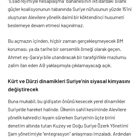
“Esad rejimiyle hesaplaşma” bahanesinin iktidardaki silahlı
güçler koalisyonunun tabanında Suriye nüfusunun yüzde 15’ini
oluşturan Alevilere yönelik daimî bir köktendinci husumeti
beslemeye devam etmesi kaçınılmaz.
Bu açmazın içinden, hiçbir zaman gerçekleşmeyecek BM
koruması, ya da tarihe bir sersemlik örneği olarak geçen,
Ahmet eş-Şara’yı bile utandıracak bir tarafgirlikle mazlumu
zalim ilan eden AB yaklaşımıyla çıkılamayacağı açık.
Kürt ve Dürzi dinamikleri Suriye’nin siyasal kimyasını
değiştirecek
Buna mukabil, bu gidişatın önünü kesecek yerel dinamikler
Suriye’de hareket halinde. Ülkenin sahil kesiminde Alevilere
yönelik kahredici kıyam sürerken Suriye’nin üçte birini
denetim altında tutan Kuzey ve Doğu Suriye Özerk Yönetimi
Şam yönetimiyle “entegrasyon” anlaşması imzaladı. Ardından