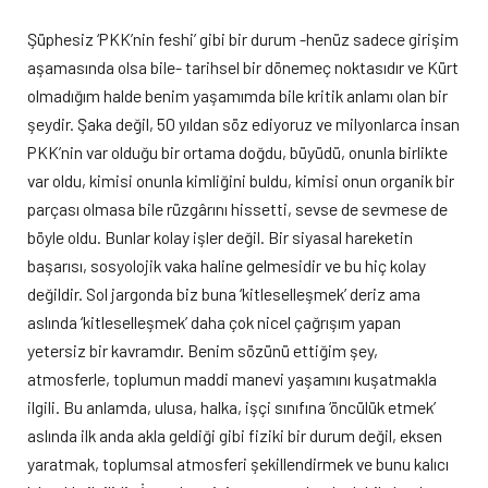
Şüphesiz ‘PKK’nin feshi’ gibi bir durum -henüz sadece girişim
aşamasında olsa bile- tarihsel bir dönemeç noktasıdır ve Kürt
olmadığım halde benim yaşamımda bile kritik anlamı olan bir
şeydir. Şaka değil, 50 yıldan söz ediyoruz ve milyonlarca insan
PKK’nin var olduğu bir ortama doğdu, büyüdü, onunla birlikte
var oldu, kimisi onunla kimliğini buldu, kimisi onun organik bir
parçası olmasa bile rüzgârını hissetti, sevse de sevmese de
böyle oldu. Bunlar kolay işler değil. Bir siyasal hareketin
başarısı, sosyolojik vaka haline gelmesidir ve bu hiç kolay
değildir. Sol jargonda biz buna ‘kitleselleşmek’ deriz ama
aslında ‘kitleselleşmek’ daha çok nicel çağrışım yapan
yetersiz bir kavramdır. Benim sözünü ettiğim şey,
atmosferle, toplumun maddi manevi yaşamını kuşatmakla
ilgili. Bu anlamda, ulusa, halka, işçi sınıfına ‘öncülük etmek’
aslında ilk anda akla geldiği gibi fiziki bir durum değil, eksen
yaratmak, toplumsal atmosferi şekillendirmek ve bunu kalıcı