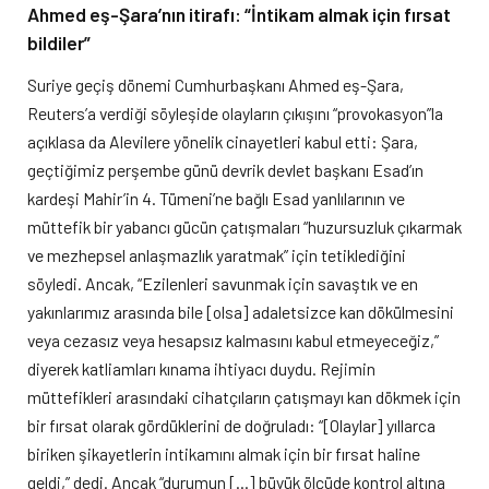
Ahmed eş-Şara’nın itirafı: “İntikam almak için fırsat
bildiler”
Suriye geçiş dönemi Cumhurbaşkanı Ahmed eş-Şara,
Reuters’a verdiği söyleşide olayların çıkışını “provokasyon”la
açıklasa da Alevilere yönelik cinayetleri kabul etti: Şara,
geçtiğimiz perşembe günü devrik devlet başkanı Esad’ın
kardeşi Mahir’in 4. Tümeni’ne bağlı Esad yanlılarının ve
müttefik bir yabancı gücün çatışmaları “huzursuzluk çıkarmak
ve mezhepsel anlaşmazlık yaratmak” için tetiklediğini
söyledi. Ancak, “Ezilenleri savunmak için savaştık ve en
yakınlarımız arasında bile [olsa] adaletsizce kan dökülmesini
veya cezasız veya hesapsız kalmasını kabul etmeyeceğiz,”
diyerek katliamları kınama ihtiyacı duydu. Rejimin
müttefikleri arasındaki cihatçıların çatışmayı kan dökmek için
bir fırsat olarak gördüklerini de doğruladı: “[Olaylar] yıllarca
biriken şikayetlerin intikamını almak için bir fırsat haline
geldi,” dedi. Ancak “durumun […] büyük ölçüde kontrol altına