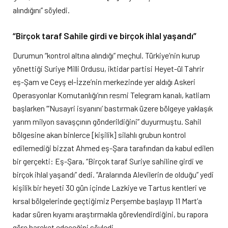
alındığını” söyledi.
“Birçok taraf Sahile girdi ve birçok ihlal yaşandı”
Durumun “kontrol altına alındığı” meçhul. Türkiye’nin kurup
yönettiği Suriye Milli Ordusu, iktidar partisi Heyet-ül Tahrir
eş-Şam ve Ceyş el-İzze’nin merkezinde yer aldığı Askeri
Operasyonlar Komutanlığı’nın resmi Telegram kanalı, katliam
başlarken “‘Nusayri isyanını’ bastırmak üzere bölgeye yaklaşık
yarım milyon savaşçının gönderildiğini” duyurmuştu. Sahil
bölgesine akan binlerce [kişilik] silahlı grubun kontrol
edilemediği bizzat Ahmed eş-Şara tarafından da kabul edilen
bir gerçekti: Eş-Şara, “Birçok taraf Suriye sahiline girdi ve
birçok ihlal yaşandı” dedi. “Aralarında Alevilerin de olduğu” yedi
kişilik bir heyeti 30 gün içinde Lazkiye ve Tartus kentleri ve
kırsal bölgelerinde geçtiğimiz Perşembe başlayıp 11 Mart’a
kadar süren kıyamı araştırmakla görevlendirdiğini, bu rapora
göre hareket edeceğini söyledi.