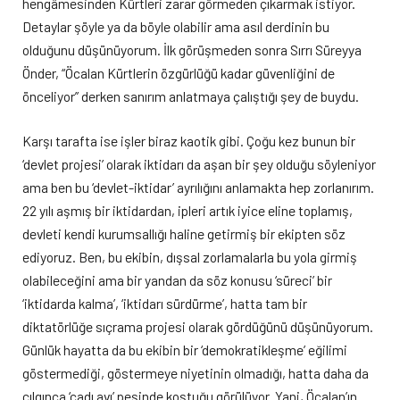
hengâmesinden Kürtleri zarar görmeden çıkarmak istiyor.
Detaylar şöyle ya da böyle olabilir ama asıl derdinin bu
olduğunu düşünüyorum. İlk görüşmeden sonra Sırrı Süreyya
Önder, “Öcalan Kürtlerin özgürlüğü kadar güvenliğini de
önceliyor” derken sanırım anlatmaya çalıştığı şey de buydu.
Karşı tarafta ise işler biraz kaotik gibi. Çoğu kez bunun bir
‘devlet projesi’ olarak iktidarı da aşan bir şey olduğu söyleniyor
ama ben bu ‘devlet-iktidar’ ayrılığını anlamakta hep zorlanırım.
22 yılı aşmış bir iktidardan, ipleri artık iyice eline toplamış,
devleti kendi kurumsallığı haline getirmiş bir ekipten söz
ediyoruz. Ben, bu ekibin, dışsal zorlamalarla bu yola girmiş
olabileceğini ama bir yandan da söz konusu ‘süreci’ bir
‘iktidarda kalma’, ‘iktidarı sürdürme’, hatta tam bir
diktatörlüğe sıçrama projesi olarak gördüğünü düşünüyorum.
Günlük hayatta da bu ekibin bir ‘demokratikleşme’ eğilimi
göstermediği, göstermeye niyetinin olmadığı, hatta daha da
çılgınca ‘cadı avı’ peşinde koştuğu görülüyor. Yani, Öcalan’ın