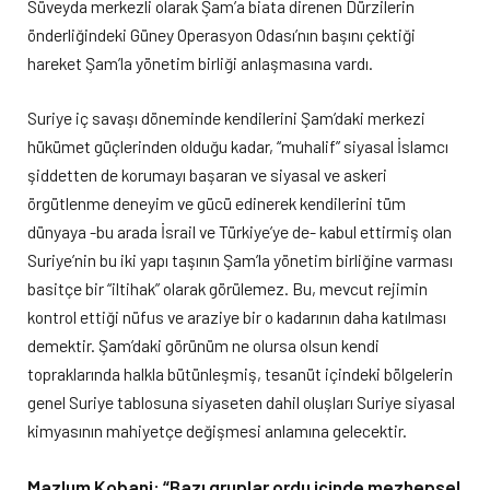
Süveyda merkezli olarak Şam’a biata direnen Dürzilerin
önderliğindeki Güney Operasyon Odası’nın başını çektiği
hareket Şam’la yönetim birliği anlaşmasına vardı.
Suriye iç savaşı döneminde kendilerini Şam’daki merkezi
hükümet güçlerinden olduğu kadar, “muhalif” siyasal İslamcı
şiddetten de korumayı başaran ve siyasal ve askeri
örgütlenme deneyim ve gücü edinerek kendilerini tüm
dünyaya -bu arada İsrail ve Türkiye’ye de- kabul ettirmiş olan
Suriye’nin bu iki yapı taşının Şam’la yönetim birliğine varması
basitçe bir “iltihak” olarak görülemez. Bu, mevcut rejimin
kontrol ettiği nüfus ve araziye bir o kadarının daha katılması
demektir. Şam’daki görünüm ne olursa olsun kendi
topraklarında halkla bütünleşmiş, tesanüt içindeki bölgelerin
genel Suriye tablosuna siyaseten dahil oluşları Suriye siyasal
kimyasının mahiyetçe değişmesi anlamına gelecektir.
Mazlum Kobani: “Bazı gruplar ordu içinde mezhepsel