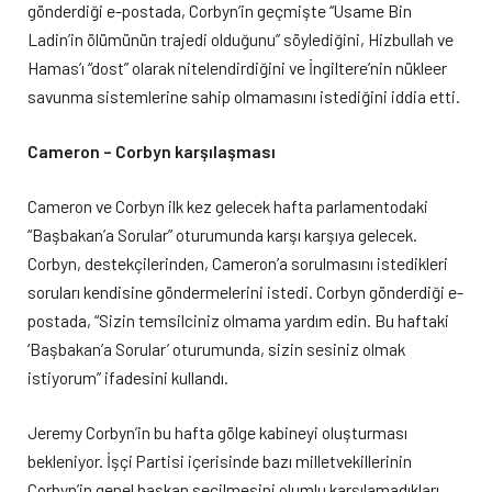
gönderdiği e-postada, Corbyn’in geçmişte “Usame Bin
Ladin’in ölümünün trajedi olduğunu” söylediğini, Hizbullah ve
Hamas’ı “dost” olarak nitelendirdiğini ve İngiltere’nin nükleer
savunma sistemlerine sahip olmamasını istediğini iddia etti.
Cameron – Corbyn karşılaşması
Cameron ve Corbyn ilk kez gelecek hafta parlamentodaki
“Başbakan’a Sorular” oturumunda karşı karşıya gelecek.
Corbyn, destekçilerinden, Cameron’a sorulmasını istedikleri
soruları kendisine göndermelerini istedi. Corbyn gönderdiği e-
postada, “Sizin temsilciniz olmama yardım edin. Bu haftaki
‘Başbakan’a Sorular’ oturumunda, sizin sesiniz olmak
istiyorum” ifadesini kullandı.
Jeremy Corbyn’in bu hafta gölge kabineyi oluşturması
bekleniyor. İşçi Partisi içerisinde bazı milletvekillerinin
Corbyn’in genel başkan seçilmesini olumlu karşılamadıkları