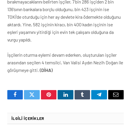
bırakmayacaklarını belirten işçiler, 7 bin 286 işçiden 2 bin
136’sının bankalara borçlu olduğunu, bin 423 işçinin ise
TOKİ’de oturduğu için her ay devlete kira ödemekte olduğunu
aktardı. Yine, 582 işçinin kiracı, bin 400 kadın işçinin ise
eşleri yaşamını yitirdiği için evin tek çalışanı olduğuna da
vurgu yapıldı.
İşçilerin oturma eylemi devam ederken, oluşturulan işçiler
arasından seçilen 4 temsilci, Van Valisi Aydın Nezih Doğan ile
görüşmeye gitti.
(DİHA)
Facebook
Twitter
Pinterest
LinkedIn
Tumblr
Telegram
Email
İLGILI İÇERIKLER