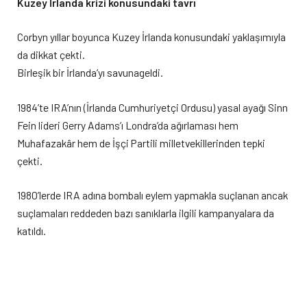
Kuzey İrlanda krizi konusundaki tavrı
Corbyn yıllar boyunca Kuzey İrlanda konusundaki yaklaşımıyla
da dikkat çekti.
Birleşik bir İrlanda’yı savunageldi.
1984’te IRA’nın (İrlanda Cumhuriyetçi Ordusu) yasal ayağı Sinn
Fein lideri Gerry Adams’ı Londra’da ağırlaması hem
Muhafazakâr hem de İşçi Partili milletvekillerinden tepki
çekti.
1980’lerde IRA adına bombalı eylem yapmakla suçlanan ancak
suçlamaları reddeden bazı sanıklarla ilgili kampanyalara da
katıldı.