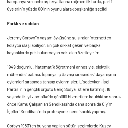
kampanya ve canhıraş feryatlarına rağmen ilk turda, parti
üyelerinin yüzde 60’ının oyunu alarak başkanlığa seçildi.
Farklı ve soldan
Jeremy Corbyn’in yaşam öyküsüne şu sıralar internetten
kolayca ulaşılabiliyor. En çok dikkat çeken ve başka
kaynaklarda pek bulunmayan noktaları özetleyelim.
1949 doğumlu. Matematik öğretmeni annesiyle, elektrik
mühendisi babası, İspanya İç Savaşı sırasındaki dayanışma
eylemleri sırasında tanışıp evlenmişler. Lisedeyken, İşçi
Partisi’nin gençlik örgütü Genç Sosyalistler’e katılmış. 18
yaşında iki yıl Jamaika’da gönüllü hizmetlere katıldıktan sonra,
önce Kamu Çalışanları Sendikası’nda daha sonra da Giyim
İşçileri Sendikası’nda profesyonel sendikacılık yapmış.
Corbyn 1983’ten bu yana yapılan bütün seçimlerde Kuzey