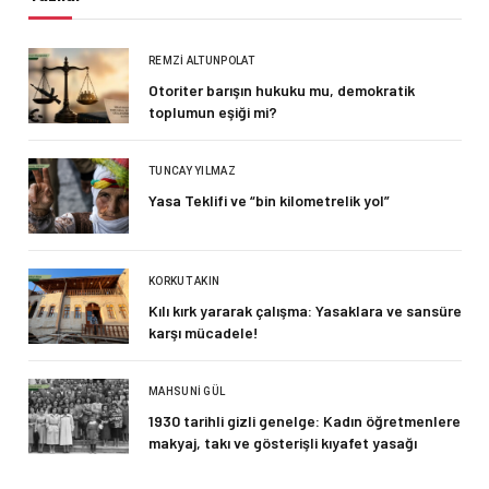
REMZI ALTUNPOLAT
Otoriter barışın hukuku mu, demokratik
toplumun eşiği mi?
TUNCAY YILMAZ
Yasa Teklifi ve “bin kilometrelik yol”
KORKUT AKIN
Kılı kırk yararak çalışma: Yasaklara ve sansüre
karşı mücadele!
MAHSUNI GÜL
1930 tarihli gizli genelge: Kadın öğretmenlere
makyaj, takı ve gösterişli kıyafet yasağı