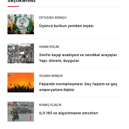
Seçtiklerimiz
ERTUĞRUL KÜRKÇÜ
Üçüncü kutbun yeniden inşası
HAKAN KOÇAK
Sınıfın kayıp asabiyesi ve sendikal arayışlar :
Yapı, dönem, duygular
VOLKAN YARAŞIR
Faşizmin normalleşmesi: Geç faşizm ve geç
emperyalizm ilişkisi
KIVANÇ ELIAÇIK
ILO 193 ve algoritmanın zincirleri