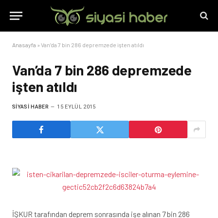
Anasayfa
»
Van’da 7 bin 286 depremzede işten atıldı
Van’da 7 bin 286 depremzede
işten atıldı
SIYASI HABER
15 EYLÜL 2015
İŞKUR tarafından deprem sonrasında işe alınan 7 bin 286