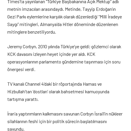
Times’ta yayınlanan “Türkiye Başbakanına Açık Mektup” adlı
metnin imzacıları arasındaydı. Metinde, Tayyip Erdoğan’ın
Gezi Parkı eylemlerine karşılık olarak düzenlediği “Milli İradeye
Saygı” mitingleri, Almanya’da Hitler döneminde düzenlenen
mitinglere benzetiliyordu.
Jeremy Corbyn, 2010 yılında Türkiye’ye geldi; gözlemci olarak
KCK davasını izleyen heyet içinde yer aldı. KCK
operasyonlarının parlamento gündemine taşınması için soru
önergesi verdi.
TV kanalı Channel 4’daki bir röportajında Hamas ve
Hizbullah’tan ‘dostları’ olarak bahsetmesi kamuoyunda
tartışma yarattı.
İran’a yaptırımların kalkmasını savunan Corbyn İsrail’in nükleer
silahlarının feshi için bir politik sürecin başlatılmasını
savundu.