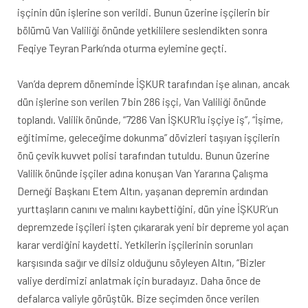
işçinin dün işlerine son verildi. Bunun üzerine işçilerin bir
bölümü Van Valiliği önünde yetkililere seslendikten sonra
Feqiye Teyran Parkı’nda oturma eylemine geçti.
Van’da deprem döneminde İŞKUR tarafından işe alınan, ancak
dün işlerine son verilen 7 bin 286 işçi, Van Valiliği önünde
toplandı. Valilik önünde, “7286 Van İŞKUR’lu işçiye iş”, “İşime,
eğitimime, geleceğime dokunma” dövizleri taşıyan işçilerin
önü çevik kuvvet polisi tarafından tutuldu. Bunun üzerine
Valilik önünde işçiler adına konuşan Van Yararına Çalışma
Derneği Başkanı Etem Altın, yaşanan depremin ardından
yurttaşların canını ve malını kaybettiğini, dün yine İŞKUR’un
depremzede işçileri işten çıkararak yeni bir depreme yol açan
karar verdiğini kaydetti. Yetkilerin işçilerinin sorunları
karşısında sağır ve dilsiz olduğunu söyleyen Altın, “Bizler
valiye derdimizi anlatmak için buradayız. Daha önce de
defalarca valiyle görüştük. Bize seçimden önce verilen