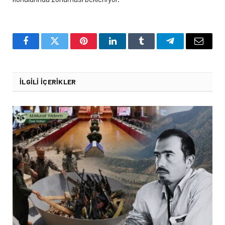
Facebook
Twitter
Pinterest
LinkedIn
Tumblr
Telegram
Email
İLGILI İÇERIKLER