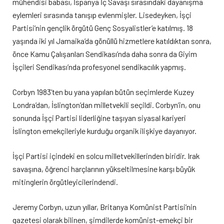
mühendisi babası, İspanya İç Savaşı sırasındaki dayanışma
eylemleri sırasında tanışıp evlenmişler. Lisedeyken, İşçi
Partisi’nin gençlik örgütü Genç Sosyalistler’e katılmış. 18
yaşında iki yıl Jamaika’da gönüllü hizmetlere katıldıktan sonra,
önce Kamu Çalışanları Sendikası’nda daha sonra da Giyim
İşçileri Sendikası’nda profesyonel sendikacılık yapmış.
Corbyn 1983’ten bu yana yapılan bütün seçimlerde Kuzey
Londra’dan, İslington’dan milletvekili seçildi. Corbyn’in, onu
sonunda İşçi Partisi liderliğine taşıyan siyasal kariyeri
İslington emekçileriyle kurduğu organik ilişkiye dayanıyor.
İşçi Partisi içindeki en solcu milletvekillerinden biridir. Irak
savaşına, öğrenci harçlarının yükseltilmesine karşı büyük
mitinglerin örgütleyicilerindendi.
Jeremy Corbyn, uzun yıllar, Britanya Komünist Partisi’nin
gazetesi olarak bilinen, şimdilerde komünist-emekçi bir