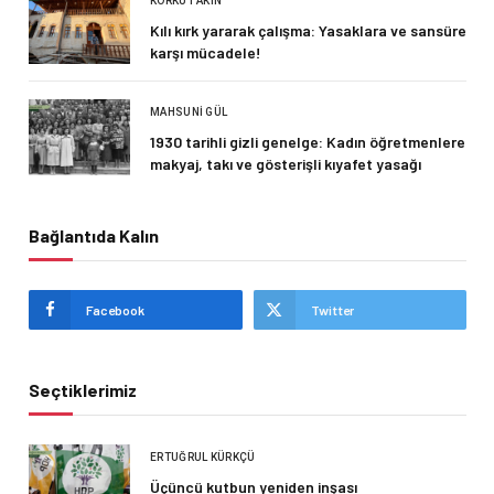
KORKUT AKIN
Kılı kırk yararak çalışma: Yasaklara ve sansüre
karşı mücadele!
MAHSUNI GÜL
1930 tarihli gizli genelge: Kadın öğretmenlere
makyaj, takı ve gösterişli kıyafet yasağı
Bağlantıda Kalın
Facebook
Twitter
Seçtiklerimiz
ERTUĞRUL KÜRKÇÜ
Üçüncü kutbun yeniden inşası