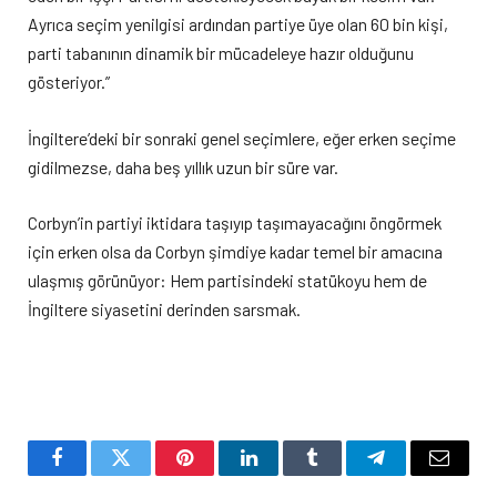
Ayrıca seçim yenilgisi ardından partiye üye olan 60 bin kişi,
parti tabanının dinamik bir mücadeleye hazır olduğunu
gösteriyor.”
İngiltere’deki bir sonraki genel seçimlere, eğer erken seçime
gidilmezse, daha beş yıllık uzun bir süre var.
Corbyn’in partiyi iktidara taşıyıp taşımayacağını öngörmek
için erken olsa da Corbyn şimdiye kadar temel bir amacına
ulaşmış görünüyor: Hem partisindeki statükoyu hem de
İngiltere siyasetini derinden sarsmak.
Facebook
Twitter
Pinterest
LinkedIn
Tumblr
Telegram
Email