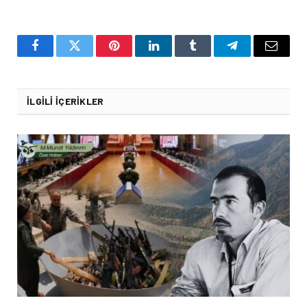
Facebook
Twitter
Pinterest
LinkedIn
Tumblr
Telegram
Email
İLGILI İÇERIKLER