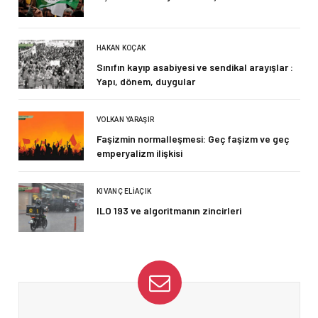
HAKAN KOÇAK
Sınıfın kayıp asabiyesi ve sendikal arayışlar :
Yapı, dönem, duygular
VOLKAN YARAŞIR
Faşizmin normalleşmesi: Geç faşizm ve geç
emperyalizm ilişkisi
KIVANÇ ELIAÇIK
ILO 193 ve algoritmanın zincirleri