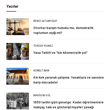
Yazılar
REMZI ALTUNPOLAT
Otoriter barışın hukuku mu, demokratik
toplumun eşiği mi?
TUNCAY YILMAZ
Yasa Teklifi ve “bin kilometrelik yol”
KORKUT AKIN
Kılı kırk yararak çalışma: Yasaklara ve sansüre
karşı mücadele!
MAHSUNI GÜL
1930 tarihli gizli genelge: Kadın öğretmenlere
makyaj, takı ve gösterişli kıyafet yasağı