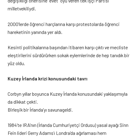
değişikliği önerisine “evet” oyu veren tek İşçi Partisi
milletvekiliydi.
2000’lerde öğrenci harçlarına karşı protestolarda öğrenci
hareketinin yanında yer aldı.
Kesinti politikalarına başından itibaren karşı çıktı ve mecliste
eleştirilerini sürdürürken sokak eylemlerinde de hep tanıdık bir
yüz oldu.
Kuzey İrlanda krizi konusundaki tavrı
Corbyn yıllar boyunca Kuzey İrlanda konusundaki yaklaşımıyla
da dikkat çekti.
Birleşik bir İrlanda’yı savunageldi.
1984’te IRA’nın (İrlanda Cumhuriyetçi Ordusu) yasal ayağı Sinn
Fein lideri Gerry Adams’ı Londra’da ağırlaması hem