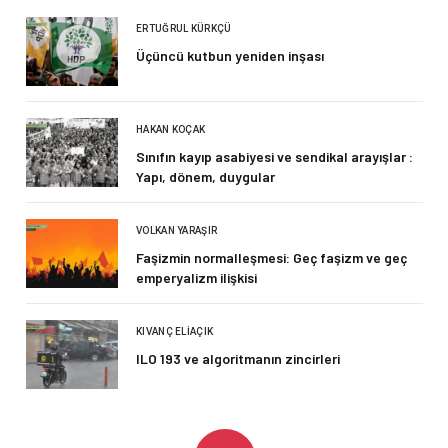
ERTUĞRUL KÜRKÇÜ
Üçüncü kutbun yeniden inşası
HAKAN KOÇAK
Sınıfın kayıp asabiyesi ve sendikal arayışlar :
Yapı, dönem, duygular
VOLKAN YARAŞIR
Faşizmin normalleşmesi: Geç faşizm ve geç
emperyalizm ilişkisi
KIVANÇ ELIAÇIK
ILO 193 ve algoritmanın zincirleri