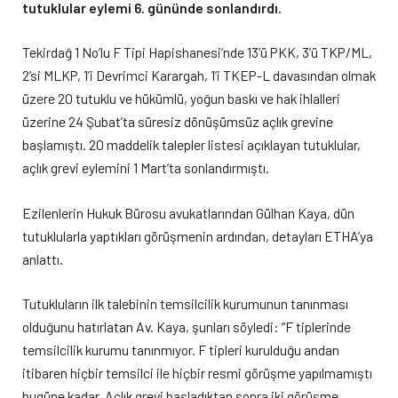
tutuklular eylemi 6. gününde sonlandırdı.
Tekirdağ 1 No’lu F Tipi Hapishanesi’nde 13’ü PKK, 3’ü TKP/ML,
2’si MLKP, 1’i Devrimci Karargah, 1’i TKEP-L davasından olmak
üzere 20 tutuklu ve hükümlü, yoğun baskı ve hak ihlalleri
üzerine 24 Şubat’ta süresiz dönüşümsüz açlık grevine
başlamıştı. 20 maddelik talepler listesi açıklayan tutuklular,
açlık grevi eylemini 1 Mart’ta sonlandırmıştı.
Ezilenlerin Hukuk Bürosu avukatlarından Gülhan Kaya, dün
tutuklularla yaptıkları görüşmenin ardından, detayları ETHA’ya
anlattı.
Tutukluların ilk talebinin temsilcilik kurumunun tanınması
olduğunu hatırlatan Av. Kaya, şunları söyledi: “F tiplerinde
temsilcilik kurumu tanınmıyor. F tipleri kurulduğu andan
itibaren hiçbir temsilci ile hiçbir resmi görüşme yapılmamıştı
bugüne kadar. Açlık grevi başladıktan sonra iki görüşme