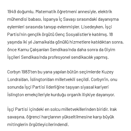
1949 doğumlu. Matematik öğretmeni annesiyle, elektrik
mühendisi babası, İspanya İç Savaşı sırasındaki dayanışma
eylemleri sırasında tanışıp evlenmişler. Lisedeyken, İşçi
Partisi’nin gençlik örgütü Genç Sosyalistler’e katılmış. 18
yaşında iki yıl Jamaika’da gönüllü hizmetlere katıldıktan sonra,
önce Kamu Çalışanları Sendikası’nda daha sonra da Giyim
İşçileri Sendikası’nda profesyonel sendikacılık yapmış.
Corbyn 1983’ten bu yana yapılan bütün seçimlerde Kuzey
Londra’dan, İslington’dan milletvekili seçildi. Corbyn’in, onu
sonunda İşçi Partisi liderliğine taşıyan siyasal kariyeri
İslington emekçileriyle kurduğu organik ilişkiye dayanıyor.
İşçi Partisi içindeki en solcu milletvekillerinden biridir. Irak
savaşına, öğrenci harçlarının yükseltilmesine karşı büyük
mitinglerin örgütleyicilerindendi.