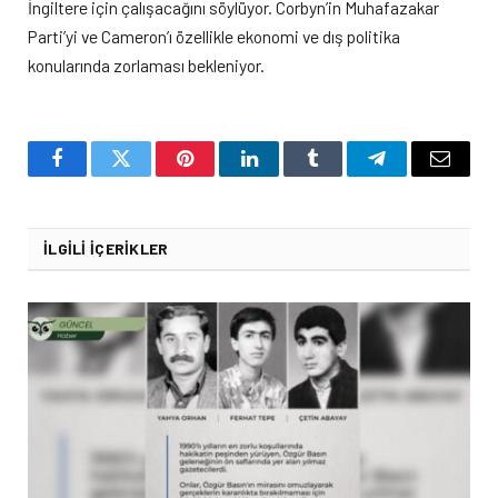
İngiltere için çalışacağını söylüyor. Corbyn’in Muhafazakar
Parti’yi ve Cameron’ı özellikle ekonomi ve dış politika
konularında zorlaması bekleniyor.
Facebook
Twitter
Pinterest
LinkedIn
Tumblr
Telegram
Email
İLGILI İÇERIKLER