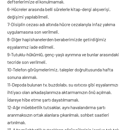
defterlerimize el konulmamalı.
6-Hücreler arasında belli sürelerle kitap-dergi alışverişi,
değişimi yapılabilmeli.
7-Disiplin cezası adı altında hücre cezalarıyla infaz yakma
uygulamasına son verilmeli.
8-Diğer hapishanelerden beraberimizde getirdiğimiz
eşyalarımız iade edilmeli.
9-Tutuklu-hükümlü, genç-yaşlı ayrımına ve bunlar arasındaki
tecride son verilmeli.
10-Telefon görüşmelerimiz, talepler doğrultusunda hafta
sonuna alınmalı.
11-Depoda bulunan tv, buzdolabı, su ısıtıcısı gibi eşyalarımızı
ihtiyacı olan arkadaşlarımıza aktarmamızın önü açılmalı.
İdareye hibe etme şartı dayatılmamalı.
12-Ağır müebbetlik tutsaklar, aynı havalandırma şartı
aranmaksızın ortak alanlara çıkarılmalı, sohbet saatleri
artırılmalı.
13-Ağır müebbetlik tutsakların görüşçülerinin içeriye tek tek