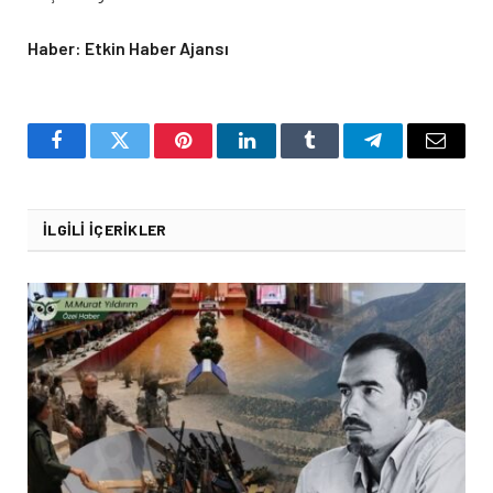
Haber: Etkin Haber Ajansı
Facebook
Twitter
Pinterest
LinkedIn
Tumblr
Telegram
Email
İLGILI İÇERIKLER