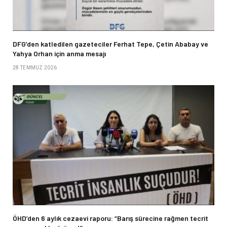
DFG’den katledilen gazeteciler Ferhat Tepe, Çetin Ababay ve
Yahya Orhan için anma mesajı
28 TEMMUZ 2026
ÖHD’den 6 aylık cezaevi raporu: “Barış sürecine rağmen tecrit