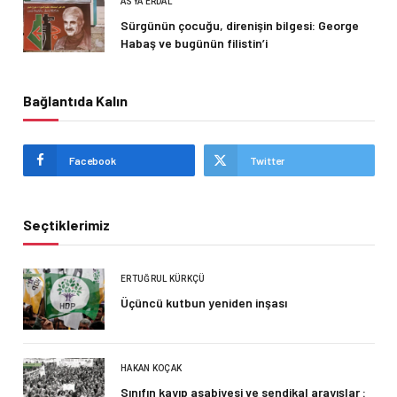
ASYA ERDAL
Sürgünün çocuğu, direnişin bilgesi: George
Habaş ve bugünün filistin’i
Bağlantıda Kalın
Facebook
Twitter
Seçtiklerimiz
ERTUĞRUL KÜRKÇÜ
Üçüncü kutbun yeniden inşası
HAKAN KOÇAK
Sınıfın kayıp asabiyesi ve sendikal arayışlar :