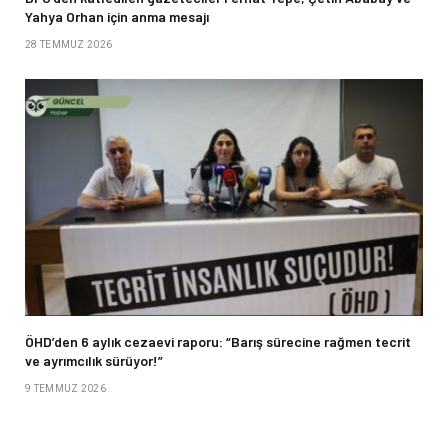
Yahya Orhan için anma mesajı
28 TEMMUZ 2026
ÖHD’den 6 aylık cezaevi raporu: “Barış sürecine rağmen tecrit
ve ayrımcılık sürüyor!”
9 TEMMUZ 2026