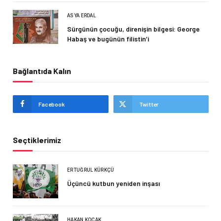
ASYA ERDAL
Sürgünün çocuğu, direnişin bilgesi: George
Habaş ve bugünün filistin’i
Bağlantıda Kalın
Facebook
Twitter
Seçtiklerimiz
ERTUĞRUL KÜRKÇÜ
Üçüncü kutbun yeniden inşası
HAKAN KOÇAK