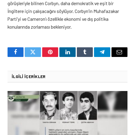
görüşleriyle bilinen Corbyn, daha demokratik ve eşit bir
İngiltere için çalışacağını söylüyor. Corbyn’in Muhafazakar
Parti’yi ve Cameron’ı özellikle ekonomi ve dış politika
konularında zorlaması bekleniyor.
Facebook
Twitter
Pinterest
LinkedIn
Tumblr
Telegram
Email
İLGILI İÇERIKLER