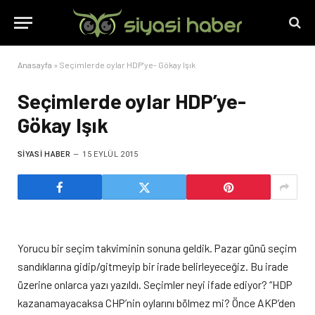
Anasayfa
»
Seçimlerde oylar HDP’ye- Gökay Işık
Seçimlerde oylar HDP’ye-
Gökay Işık
SIYASI HABER
15 EYLÜL 2015
Yorucu bir seçim takviminin sonuna geldik. Pazar günü seçim
sandıklarına gidip/gitmeyip bir irade belirleyeceğiz. Bu irade
üzerine onlarca yazı yazıldı. Seçimler neyi ifade ediyor? “HDP
kazanamayacaksa CHP’nin oylarını bölmez mi? Önce AKP’den