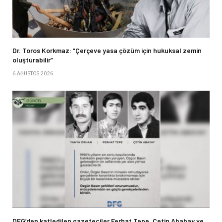
Dr. Toros Korkmaz: “Çerçeve yasa çözüm için hukuksal zemin
oluşturabilir”
6 AĞUSTOS 2026
DFG’den katledilen gazeteciler Ferhat Tepe, Çetin Ababay ve