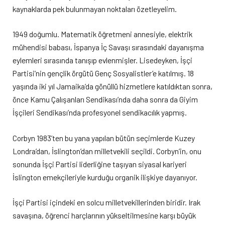
kaynaklarda pek bulunmayan noktaları özetleyelim.
1949 doğumlu. Matematik öğretmeni annesiyle, elektrik
mühendisi babası, İspanya İç Savaşı sırasındaki dayanışma
eylemleri sırasında tanışıp evlenmişler. Lisedeyken, İşçi
Partisi’nin gençlik örgütü Genç Sosyalistler’e katılmış. 18
yaşında iki yıl Jamaika’da gönüllü hizmetlere katıldıktan sonra,
önce Kamu Çalışanları Sendikası’nda daha sonra da Giyim
İşçileri Sendikası’nda profesyonel sendikacılık yapmış.
Corbyn 1983’ten bu yana yapılan bütün seçimlerde Kuzey
Londra’dan, İslington’dan milletvekili seçildi. Corbyn’in, onu
sonunda İşçi Partisi liderliğine taşıyan siyasal kariyeri
İslington emekçileriyle kurduğu organik ilişkiye dayanıyor.
İşçi Partisi içindeki en solcu milletvekillerinden biridir. Irak
savaşına, öğrenci harçlarının yükseltilmesine karşı büyük