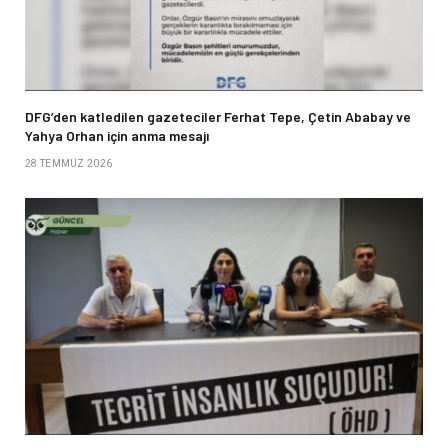
DFG’den katledilen gazeteciler Ferhat Tepe, Çetin Ababay ve
Yahya Orhan için anma mesajı
28 TEMMUZ 2026