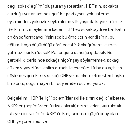
değil sokak” eğilimi oluşturan yapılardan, HDP’nin, sokakta
durduğu yer anlamında geri bir pozisyonu yok. İnternet
eyleminden, yolsuzluk eylemlerine, 15 yaşında kaybettiğimiz
Berkin’imizin eylemine kadar HDP hep sokaktaydı ve barikatın
en ön saflarındaydı. Yalnızca bu örneklerin kendisinin, bu
eğilimi boşa düşürdüğü görülecektir. Sokağı işaret etmek
yetmez; çünkü “sokak” Pazar günü sandığa gidecek. Bu
gerçeklik içerisinde sokağa hiçbir şey söylememek, sokağı
düzen siyasetine teslim etmek ile eşdeğer. Daha da açıktan
söylemek gerekirse, sokağı CHP’ye mahkum etmekten başka
bir sonuç doğurmayan bir söylemden söz ediyoruz.
Gelgelelim, HDP ile ilgili polemikler sol ile sınırlı değildi elbette.
AKP’den (hepimizden farksız olarak) nefret eden, kurtulmak
isteyen bir kesimin, AKP’nin karşısında en güçlü aday olan
CHP’ye yönelmesi ve