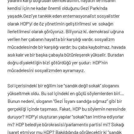
yalanını karşı doğrudan demokrasinin, hayatın ve insanın
kendisi için ne kadar önemli olduğunu Gezi Parkı’nda
yaşadık.Gezi’ye tanıklık eden enternasyonalist sosyalistler
olarak HDP’yi de öz yönetimin geliştirilmesi ve sokağın
ilerletilmesi olarak görüyoruz. Biliyoruz ki, demokrasi uğruna
verilen her çabanın hayatta bir karşılığı vardır, sosyalizm
mücadelesinde bir karşılığı vardır; bu çaba kaybolmaz, havada
asılı kalır ve bir başka çabayla bütünleşerek yükselir. Buradan
doğru diyalektiğin bizi götürdüğü yer şudur: HDP’nin
mücadelesini sosyalizmden ayıramayız.
Sol içerisindeki bir eğilim ise “sandık değil sokak” sloganını
yükseltmek oldu. Bu sol içindeki en güçlü söylemlerden biri…
Bunun nedeni, sloganın “Gezi İsyanı sandığa sığmaz” gibi bir
gerçekliği içinde taşıması. Fakat, HDP bu söylemin neresinde
duruyor? HDP’yi oluşturan yapılar “sokak”tan imtina ediyorlar
mı? HDP belediye bürokrasisi/parlamento partisi mi? Sokağı
işaret etmiyor mu HDP? Bakıldığında görülecektir ki “sandık