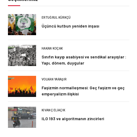
ERTUĞRUL KÜRKÇÜ
Üçüncü kutbun yeniden inşası
HAKAN KOÇAK
Sınıfın kayıp asabiyesi ve sendikal arayışlar :
Yapı, dönem, duygular
VOLKAN YARAŞIR
Faşizmin normalleşmesi: Geç faşizm ve geç
emperyalizm ilişkisi
KIVANÇ ELIAÇIK
ILO 193 ve algoritmanın zincirleri