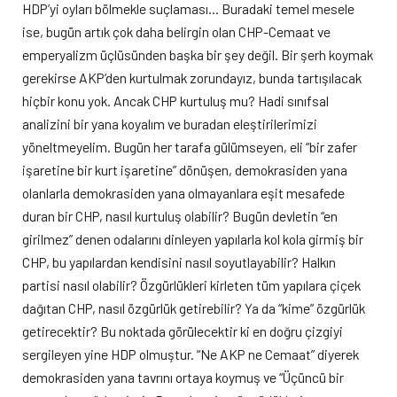
HDP’yi oyları bölmekle suçlaması… Buradaki temel mesele
ise, bugün artık çok daha belirgin olan CHP-Cemaat ve
emperyalizm üçlüsünden başka bir şey değil. Bir şerh koymak
gerekirse AKP’den kurtulmak zorundayız, bunda tartışılacak
hiçbir konu yok. Ancak CHP kurtuluş mu? Hadi sınıfsal
analizini bir yana koyalım ve buradan eleştirilerimizi
yöneltmeyelim. Bugün her tarafa gülümseyen, eli “bir zafer
işaretine bir kurt işaretine” dönüşen, demokrasiden yana
olanlarla demokrasiden yana olmayanlara eşit mesafede
duran bir CHP, nasıl kurtuluş olabilir? Bugün devletin “en
girilmez” denen odalarını dinleyen yapılarla kol kola girmiş bir
CHP, bu yapılardan kendisini nasıl soyutlayabilir? Halkın
partisi nasıl olabilir? Özgürlükleri kirleten tüm yapılara çiçek
dağıtan CHP, nasıl özgürlük getirebilir? Ya da “kime” özgürlük
getirecektir? Bu noktada görülecektir ki en doğru çizgiyi
sergileyen yine HDP olmuştur. “Ne AKP ne Cemaat” diyerek
demokrasiden yana tavrını ortaya koymuş ve “Üçüncü bir