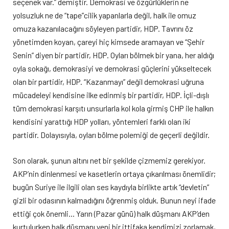
seçenek var.” demiştir. Demokrasi ve özgürlüklerin ne
yolsuzluk ne de “tape”cilik yapanlarla değil, halk ile omuz
omuza kazanılacağını söyleyen partidir, HDP. Tavrını öz
yönetimden koyan, çareyi hiç kimsede aramayan ve “Şehir
Senin” diyen bir partidir, HDP. Oyları bölmek bir yana, her aldığı
oyla sokağı, demokrasiyi ve demokrasi güçlerini yükseltecek
olan bir partidir, HDP. “Kazanmayı” değil demokrasi uğruna
mücadeleyi kendisine ilke edinmiş bir partidir, HDP. İçli-dışlı
tüm demokrasi karşıtı unsurlarla kol kola girmiş CHP ile halkın
kendisini yarattığı HDP yolları, yöntemleri farklı olan iki
partidir. Dolayısıyla, oyları bölme polemiği de geçerli değildir.
Son olarak, şunun altını net bir şekilde çizmemiz gerekiyor.
AKP’nin dinlenmesi ve kasetlerin ortaya çıkarılması önemlidir;
bugün Suriye ile ilgili olan ses kaydıyla birlikte artık “devletin”
gizli bir odasının kalmadığını öğrenmiş olduk. Bunun neyi ifade
ettiği çok önemli… Yarın (Pazar günü) halk düşmanı AKP’den
kurtulurken halk düşmanı yeni bir ittifaka kendimizi zorlamak,