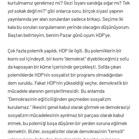
kurtulmamız gerekmez mi? Gezi İsyanı sandığa sığar mı? Tek
yol sokak değil mi?” gibi onlarca soru, birçok siyasi yapının
yayınlarında yer alan sorulardan sadece birkaçı. Seçime iki
kala bu soruları sorgulamanın yerinde olacağını düşünüyorum.
Baştan belirteyim, benim Pazar günü oyum HDP’ye.
Çok fazla polemik yapıldı, HDP ile ilgili. Bu polemiklerin bir
kısmı sol içindeydi, bir kısmı “demokrat” diyebileceğimiz sol’u
da kapsayan bir küme içerisinde gerçekleşti. Sol’da çıkan
polemiklerde HDP’nin sosyalist bir programı olmadığından
dem vuruldu. Fakat HDP’nin yükseldiği veçhe, demokratik bir
mücadele alanının genişletilmesidir. Bu anlamda
“Demokrasinin eğiticiliğinden geçmeden sosyalizm
kurulamaz.” ilkesini genel kabul olarak görmek ve demokrasiyi
sosyalizm mücadelesinin ayrılmaz bir parçası olarak kabul
etmek, bu polemiği boşa düşüren bir yerden soruna eğilmek
demektir. Bizler, sosyalistler olarak demokrasinin “temsili”