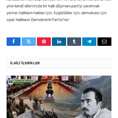
yine kendi ellerimizle bir halk düşmanı partiyi yaratmak
yerine; halkların hakları için, özgürlükler için, demokrasi için
oylar Halkların Demokratik Partisi’ne!
Facebook
Twitter
Pinterest
LinkedIn
Tumblr
Telegram
Email
İLGILI İÇERIKLER