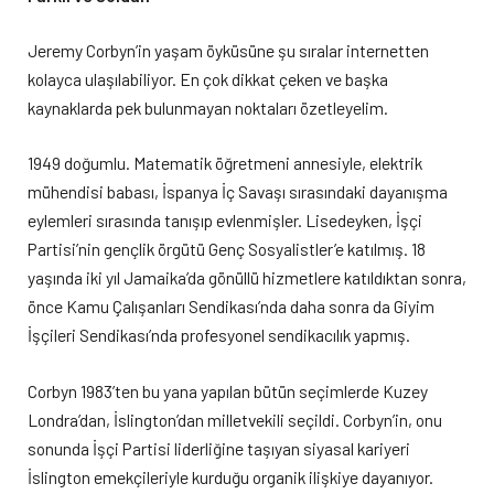
Jeremy Corbyn’in yaşam öyküsüne şu sıralar internetten
kolayca ulaşılabiliyor. En çok dikkat çeken ve başka
kaynaklarda pek bulunmayan noktaları özetleyelim.
1949 doğumlu. Matematik öğretmeni annesiyle, elektrik
mühendisi babası, İspanya İç Savaşı sırasındaki dayanışma
eylemleri sırasında tanışıp evlenmişler. Lisedeyken, İşçi
Partisi’nin gençlik örgütü Genç Sosyalistler’e katılmış. 18
yaşında iki yıl Jamaika’da gönüllü hizmetlere katıldıktan sonra,
önce Kamu Çalışanları Sendikası’nda daha sonra da Giyim
İşçileri Sendikası’nda profesyonel sendikacılık yapmış.
Corbyn 1983’ten bu yana yapılan bütün seçimlerde Kuzey
Londra’dan, İslington’dan milletvekili seçildi. Corbyn’in, onu
sonunda İşçi Partisi liderliğine taşıyan siyasal kariyeri
İslington emekçileriyle kurduğu organik ilişkiye dayanıyor.