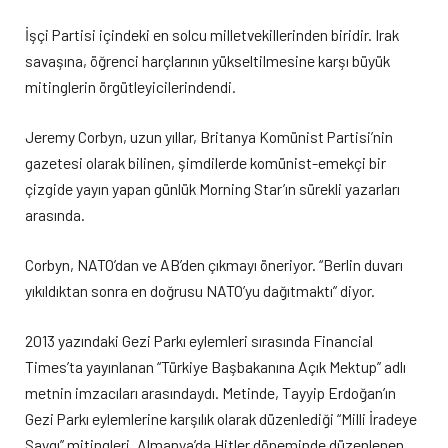
İşçi Partisi içindeki en solcu milletvekillerinden biridir. Irak
savaşına, öğrenci harçlarının yükseltilmesine karşı büyük
mitinglerin örgütleyicilerindendi.
Jeremy Corbyn, uzun yıllar, Britanya Komünist Partisi’nin
gazetesi olarak bilinen, şimdilerde komünist-emekçi bir
çizgide yayın yapan günlük Morning Star’ın sürekli yazarları
arasında.
Corbyn, NATO’dan ve AB’den çıkmayı öneriyor. “Berlin duvarı
yıkıldıktan sonra en doğrusu NATO’yu dağıtmaktı” diyor.
2013 yazındaki Gezi Parkı eylemleri sırasında Financial
Times’ta yayınlanan “Türkiye Başbakanına Açık Mektup” adlı
metnin imzacıları arasındaydı. Metinde, Tayyip Erdoğan’ın
Gezi Parkı eylemlerine karşılık olarak düzenlediği “Milli İradeye
Saygı” mitingleri, Almanya’da Hitler döneminde düzenlenen