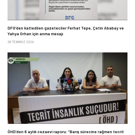
DFG’den katledilen gazeteciler Ferhat Tepe, Çetin Ababay ve
Yahya Orhan için anma mesajı
28 TEMMUZ 2026
ÖHD’den 6 aylık cezaevi raporu: “Barış sürecine rağmen tecrit