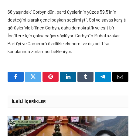
66 yaşındaki Corbyn dün, parti üyelerinin yüzde 59,5’inin
desteğini alarak genel başkan seçilmişti. Sol ve savaş karşıtı
görüşleriyle bilinen Corbyn, daha demokratik ve eşit bir
İngiltere için çalışacağını söylüyor. Corbyn’in Muhafazakar
Parti’yi ve Cameron’ı özellikle ekonomi ve dış politika
konularında zorlaması bekleniyor.
Facebook
Twitter
Pinterest
LinkedIn
Tumblr
Telegram
Email
İLGILI İÇERIKLER