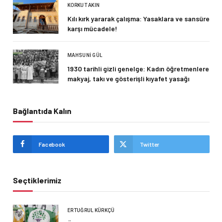
KORKUT AKIN
Kılı kırk yararak çalışma: Yasaklara ve sansüre
karşı mücadele!
MAHSUNI GÜL
1930 tarihli gizli genelge: Kadın öğretmenlere
makyaj, takı ve gösterişli kıyafet yasağı
Bağlantıda Kalın
Facebook
Twitter
Seçtiklerimiz
ERTUĞRUL KÜRKÇÜ