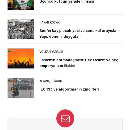
Üçüncü kutbun yeniden inşası
HAKAN KOÇAK
Sınıfın kayıp asabiyesi ve sendikal arayışlar :
Yapı, dönem, duygular
VOLKAN YARAŞIR
Faşizmin normalleşmesi: Geç faşizm ve geç
emperyalizm ilişkisi
KIVANÇ ELIAÇIK
ILO 193 ve algoritmanın zincirleri