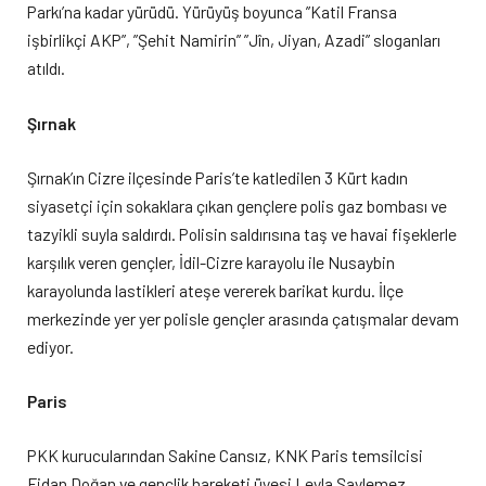
Parkı’na kadar yürüdü. Yürüyüş boyunca ”Katil Fransa
işbirlikçi AKP”, ”Şehit Namirin” ”Jîn, Jiyan, Azadi” sloganları
atıldı.
Şırnak
Şırnak’ın Cizre ilçesinde Paris’te katledilen 3 Kürt kadın
siyasetçi için sokaklara çıkan gençlere polis gaz bombası ve
tazyikli suyla saldırdı. Polisin saldırısına taş ve havai fişeklerle
karşılık veren gençler, İdil-Cizre karayolu ile Nusaybin
karayolunda lastikleri ateşe vererek barikat kurdu. İlçe
merkezinde yer yer polisle gençler arasında çatışmalar devam
ediyor.
Paris
PKK kurucularından Sakine Cansız, KNK Paris temsilcisi
Fidan Doğan ve gençlik hareketi üyesi Leyla Şaylemez,