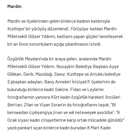
Mardin
Mardin ve ilçelerinden gelen binlerce kadının katılımıyla
Kızıltepe’ bir yürüyüş düzenlendi. Yürüyüşe katılan Mardin
Milletvekili Gülser Yıldırım, katliamı yapan güçleri lanetleyerek
bir an önce sorumluların açığa çıkarılmasını istedi.
Özgürlük Meydanı’nda bir araya gelen, aralarında Mardin
Milletvekili Gülser Yıldırm, Nusaybin Belediye Başkanı Ayşe
Gökkan, Derik, Mazıdağı, Savur, Kızıltepe ve Artuklu belediye
Eşbaşkan adayları, Barış Anneleri İnisiyatifi üyelerinin de
bulunduğu binlerce kadın Sakine, Fidan ve Leyla’nın
fotoğraflarının yanısıra Kürt kadın özgürlük hareketi öncüleri
Beritan, Zilan ve Viyan Soran’ın da fotoğraflarını taşıdı. “Bi
berxwedan û pêşengiya jinan ve wê neteweyek ava bibe”, ”9
Ocak siyasi kadın cinayetlerine karşı ortak mücadele günüdür”
yazılı pankart açan binlerce kadın buradan 8 Mart Kadın