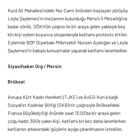
Kurd Ali Mahallesi’ndeki Nur Cami önünden başlayan yürüyüş
Leyla Şaylemez’in mezarının bulunduğu Mersin İl Mezarlığı’na
kadar sürdü. DÖKH’ün çağrısı ile bir araya gelen yaklaşık beş
bin kişi eylem boyunca sloganlarıyla katliamı protesto ettiler.
Eylemde BDP Diyarbakı Milletvekili Nursen Aydoğan ve Leyla
Şaylemez’in babası konuşmalar yaparak katliamı lanetlediler.
Siyasihaber.Org / Mersin
Brüksel
Avrupa Kürt Kadın Hareketi (TJKE) ve AvEG-Kon’a bağlı
Sosyalist Kadınlar Birliği (SKB)’nin çağrısıyla Brüksel’deki
Fransa Büyükelçiliği önünde saat 13.00’da bir araya gelen
çoğu kadın 300’e yakın kişi, katliamı bir kez daha lanetlerken
katliamın arkasındaki güçlerin açığa çıkarılmasını istediler.