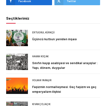
Facebook
Twitter
Seçtiklerimiz
ERTUĞRUL KÜRKÇÜ
Üçüncü kutbun yeniden inşası
HAKAN KOÇAK
Sınıfın kayıp asabiyesi ve sendikal arayışlar :
Yapı, dönem, duygular
VOLKAN YARAŞIR
Faşizmin normalleşmesi: Geç faşizm ve geç
emperyalizm ilişkisi
KIVANÇ ELIAÇIK