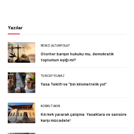
Yazılar
REMZI ALTUNPOLAT
Otoriter barışın hukuku mu, demokratik
toplumun eşiği mi?
TUNCAY YILMAZ
Yasa Teklifi ve “bin kilometrelik yol”
KORKUT AKIN
Kılı kırk yararak çalışma: Yasaklara ve sansüre
karşı mücadele!