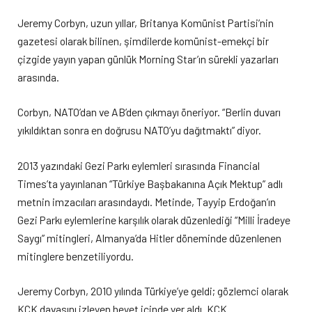
Jeremy Corbyn, uzun yıllar, Britanya Komünist Partisi’nin
gazetesi olarak bilinen, şimdilerde komünist-emekçi bir
çizgide yayın yapan günlük Morning Star’ın sürekli yazarları
arasında.
Corbyn, NATO’dan ve AB’den çıkmayı öneriyor. “Berlin duvarı
yıkıldıktan sonra en doğrusu NATO’yu dağıtmaktı” diyor.
2013 yazındaki Gezi Parkı eylemleri sırasında Financial
Times’ta yayınlanan “Türkiye Başbakanına Açık Mektup” adlı
metnin imzacıları arasındaydı. Metinde, Tayyip Erdoğan’ın
Gezi Parkı eylemlerine karşılık olarak düzenlediği “Milli İradeye
Saygı” mitingleri, Almanya’da Hitler döneminde düzenlenen
mitinglere benzetiliyordu.
Jeremy Corbyn, 2010 yılında Türkiye’ye geldi; gözlemci olarak
KCK davasını izleyen heyet içinde yer aldı. KCK