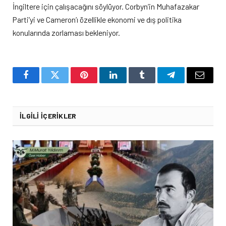
İngiltere için çalışacağını söylüyor. Corbyn’in Muhafazakar
Parti’yi ve Cameron’ı özellikle ekonomi ve dış politika
konularında zorlaması bekleniyor.
Facebook
Twitter
Pinterest
LinkedIn
Tumblr
Telegram
Email
İLGILI İÇERIKLER