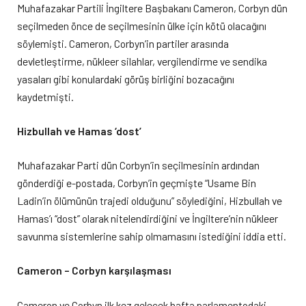
Muhafazakar Partili İngiltere Başbakanı Cameron, Corbyn dün
seçilmeden önce de seçilmesinin ülke için kötü olacağını
söylemişti. Cameron, Corbyn’in partiler arasında
devletleştirme, nükleer silahlar, vergilendirme ve sendika
yasaları gibi konulardaki görüş birliğini bozacağını
kaydetmişti.
Hizbullah ve Hamas ‘dost’
Muhafazakar Parti dün Corbyn’in seçilmesinin ardından
gönderdiği e-postada, Corbyn’in geçmişte “Usame Bin
Ladin’in ölümünün trajedi olduğunu” söylediğini, Hizbullah ve
Hamas’ı “dost” olarak nitelendirdiğini ve İngiltere’nin nükleer
savunma sistemlerine sahip olmamasını istediğini iddia etti.
Cameron – Corbyn karşılaşması
Cameron ve Corbyn ilk kez gelecek hafta parlamentodaki