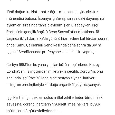
1949 doğumlu. Matematik öğretmeni annesiyle, elektrik
mühendisi babası, İspanya İç Savaşı sırasındaki dayanışma
eylemleri sırasında tanışıp evlenmişler. Lisedeyken, İşçi
Partisi’nin gençlik örgütü Genç Sosyalistler’e katılmış. 18
yaşında iki yıl Jamaika’da gönüllü hizmetlere katıldıktan sonra,
önce Kamu Çalışanları Sendikası’nda daha sonra da Giyim
İşçileri Sendikası’nda profesyonel sendikacılık yapmış.
Corbyn 1983’ten bu yana yapılan bütün seçimlerde Kuzey
Londra’dan, İslington’dan milletvekili seçildi. Corbyn’in, onu
sonunda İşçi Partisi liderliğine taşıyan siyasal kariyeri
İslington emekçileriyle kurduğu organik ilişkiye dayanıyor.
İşçi Partisi içindeki en solcu milletvekillerinden biridir. Irak
savaşına, öğrenci harçlarının yükseltilmesine karşı büyük
mitinglerin örgütleyicilerindendi.