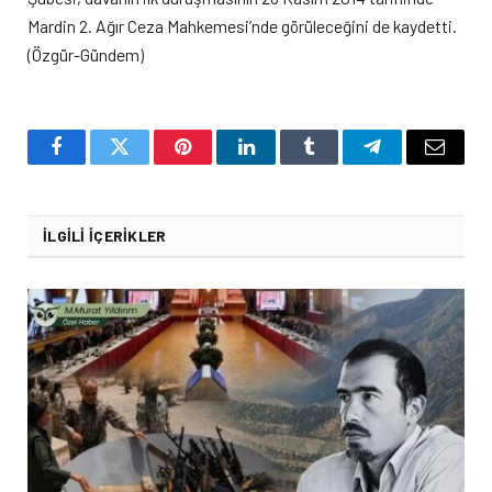
Mardin 2. Ağır Ceza Mahkemesi’nde görüleceğini de kaydetti.
(Özgür-Gündem)
Facebook
Twitter
Pinterest
LinkedIn
Tumblr
Telegram
Email
İLGILI İÇERIKLER