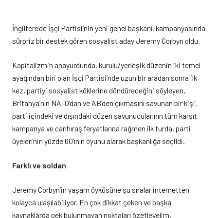
İngiltere’de İşçi Partisi’nin yeni genel başkanı, kampanyasında
sürpriz bir destek gören sosyalist aday Jeremy Corbyn oldu.
Kapitalizmin anayurdunda, kurulu/yerleşik düzenin iki temel
ayağından biri olan İşçi Partisi’nde uzun bir aradan sonra ilk
kez, partiyi sosyalist köklerine döndüreceğini söyleyen,
Britanya’nın NATO’dan ve AB’den çıkmasını savunan bir kişi,
parti içindeki ve dışındaki düzen savunucularının tüm karşıt
kampanya ve canhıraş feryatlarına rağmen ilk turda, parti
üyelerinin yüzde 60’ının oyunu alarak başkanlığa seçildi.
Farklı ve soldan
Jeremy Corbyn’in yaşam öyküsüne şu sıralar internetten
kolayca ulaşılabiliyor. En çok dikkat çeken ve başka
kaynaklarda pek bulunmayan noktaları özetleyelim.