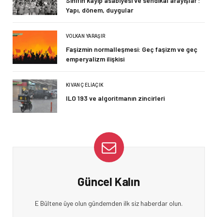
Sınıfın kayıp asabiyesi ve sendikal arayışlar :
Yapı, dönem, duygular
VOLKAN YARAŞIR
Faşizmin normalleşmesi: Geç faşizm ve geç
emperyalizm ilişkisi
KIVANÇ ELIAÇIK
ILO 193 ve algoritmanın zincirleri
Güncel Kalın
E Bültene üye olun gündemden ilk siz haberdar olun.