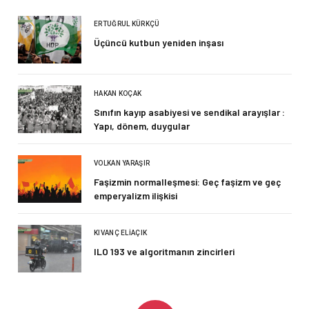
ERTUĞRUL KÜRKÇÜ
Üçüncü kutbun yeniden inşası
HAKAN KOÇAK
Sınıfın kayıp asabiyesi ve sendikal arayışlar :
Yapı, dönem, duygular
VOLKAN YARAŞIR
Faşizmin normalleşmesi: Geç faşizm ve geç
emperyalizm ilişkisi
KIVANÇ ELIAÇIK
ILO 193 ve algoritmanın zincirleri