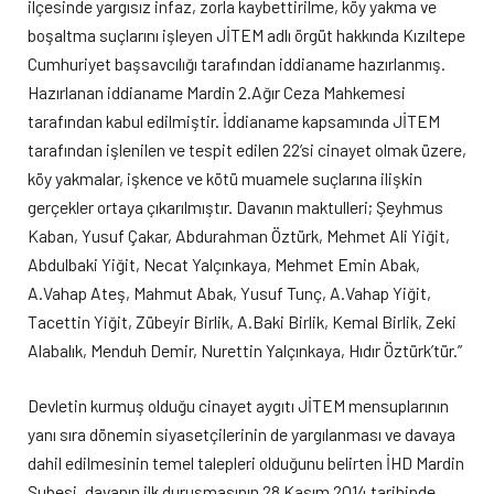
ilçesinde yargısız infaz, zorla kaybettirilme, köy yakma ve
boşaltma suçlarını işleyen JİTEM adlı örgüt hakkında Kızıltepe
Cumhuriyet başsavcılığı tarafından iddianame hazırlanmış.
Hazırlanan iddianame Mardin 2.Ağır Ceza Mahkemesi
tarafından kabul edilmiştir. İddianame kapsamında JİTEM
tarafından işlenilen ve tespit edilen 22’si cinayet olmak üzere,
köy yakmalar, işkence ve kötü muamele suçlarına ilişkin
gerçekler ortaya çıkarılmıştır. Davanın maktulleri; Şeyhmus
Kaban, Yusuf Çakar, Abdurahman Öztürk, Mehmet Ali Yiğit,
Abdulbaki Yiğit, Necat Yalçınkaya, Mehmet Emin Abak,
A.Vahap Ateş, Mahmut Abak, Yusuf Tunç, A.Vahap Yiğit,
Tacettin Yiğit, Zübeyir Birlik, A.Baki Birlik, Kemal Birlik, Zeki
Alabalık, Menduh Demir, Nurettin Yalçınkaya, Hıdır Öztürk’tür.”
Devletin kurmuş olduğu cinayet aygıtı JİTEM mensuplarının
yanı sıra dönemin siyasetçilerinin de yargılanması ve davaya
dahil edilmesinin temel talepleri olduğunu belirten İHD Mardin
Şubesi, davanın ilk duruşmasının 28 Kasım 2014 tarihinde