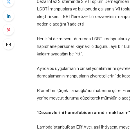
Ceza İnfaz Sisteminde Sivil Toplum Derneği’nden
LGBTİ mahpuslara ve bu konuda çalışan sivil toplu
eleştirirken, LGBTİ’lere özel bir cezaevinin mahpu
neden olacağını ifade etti.
Her ikisi de mevcut durumda LGBTİ mahpuslara yö
hapishane personeli kaynaklı olduğunu, ayrı bir L
kaldırmayacağını belirtti.
Ayrıca bu uygulamanın cinsel yönelimlerini çevrel
damgalamanın mahpusların ziyaretçilerini de kaps
Bianet’ten
Çiçek Tahaoğlu’nun haberine göre, Eren
yerine mevcut durumu düzelterek mümkün olacağını 
“Cezaevlerini homofobiden arındırmak lazım
Lambdaistanbul’dan Elif Avcı, asıl ihtiyacın, mev