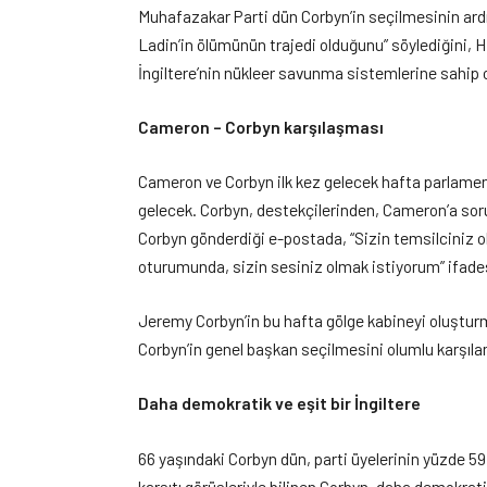
Muhafazakar Parti dün Corbyn’in seçilmesinin ar
Ladin’in ölümünün trajedi olduğunu” söylediğini, Hi
İngiltere’nin nükleer savunma sistemlerine sahip o
Cameron – Corbyn karşılaşması
Cameron ve Corbyn ilk kez gelecek hafta parlamen
gelecek. Corbyn, destekçilerinden, Cameron’a sorul
Corbyn gönderdiği e-postada, “Sizin temsilciniz 
oturumunda, sizin sesiniz olmak istiyorum” ifades
Jeremy Corbyn’in bu hafta gölge kabineyi oluşturmas
Corbyn’in genel başkan seçilmesini olumlu karşılama
Daha demokratik ve eşit bir İngiltere
66 yaşındaki Corbyn dün, parti üyelerinin yüzde 59
karşıtı görüşleriyle bilinen Corbyn, daha demokratik