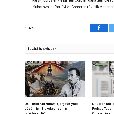
Muhafazakar Parti’yi ve Cameron’ı özellikle ekonom
SHARE.
Faceboo
İLGILI İÇERIKLER
Dr. Toros Korkmaz: “Çerçeve yasa
DFG’den katle
çözüm için hukuksal zemin
Ferhat Tepe,
oluşturabilir”
Orhan için an