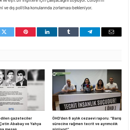
i ve dış politika konularında zorlaması bekleniyor.
k
Twitter
Pinterest
LinkedIn
Tumblr
Telegram
Email
dilen gazeteciler
ÖHD’den 6 aylık cezaevi raporu: “Barış
 Çetin Ababay ve Yahya
sürecine rağmen tecrit ve ayrımcılık
ma mesajı
sürüyor!”