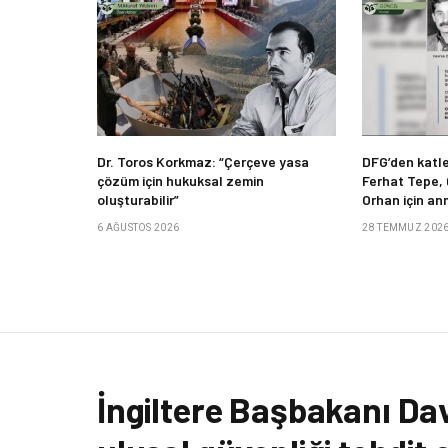
Dr. Toros Korkmaz: “Çerçeve yasa
DFG’den katle
çözüm için hukuksal zemin
Ferhat Tepe,
oluşturabilir”
Orhan için an
6 AĞUSTOS 2026
28 TEMMUZ 202
İngiltere Başbakanı Dav