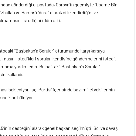
dından gönderdiği e-postada, Corbyn’in geçmişte “Usame Bin
zbullah ve Hamas’ı “dost” olarak nitelendirdiğini ve
lmamasını istediğini iddia etti.
todaki “Başbakan’a Sorular” oturumunda karşı karşıya
masını istedikleri soruları kendisine göndermelerini istedi.
olmama yardım edin. Bu haftaki ‘Başbakan’a Sorular’
ini kullandı.
ı bekleniyor. İşçi Partisi içerisinde bazı milletvekillerinin
dıkları biliniyor.
,5’inin desteğini alarak genel başkan seçilmişti. Sol ve savaş
 ve eşit bir İngiltere için çalışacağını söylüyor. Corbyn’in