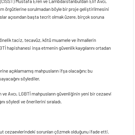
 (CİSST) Mustafa Eren ve Lambdaistanbul’dan Elif Avcı,
m örgütlerine sorulmadan böyle bir proje geliştirilmesini
slar açısından başta tecrit olmak üzere, birçok soruna
nelik taciz, tecavüz, kötü muamele ve ihmallerin
GBTİ hapishanesi inşa etmenin güvenlik kaygılarını ortadan
erine açıklamamış mahpusların ifşa olacağını; bu
ayacağını söylediler.
 ve Avcı, LGBTİ mahpusların güvenliğinin yeni bir cezaevi
söyledi ve önerilerini sıraladı.
”
cut cezaevlerindeki sorunları çözmek olduğunu ifade etti.