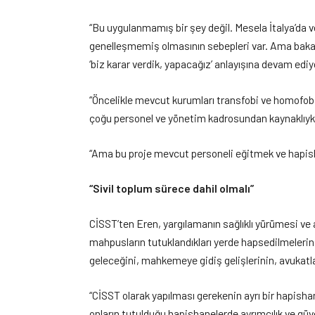
“Bu uygulanmamış bir şey değil. Mesela İtalya’da 
genelleşmemiş olmasının sebepleri var. Ama bakan
‘biz karar verdik, yapacağız’ anlayışına devam ediy
“Öncelikle mevcut kurumları transfobi ve homofo
çoğu personel ve yönetim kadrosundan kaynaklıyken
“Ama bu proje mevcut personeli eğitmek ve hapish
“Sivil toplum sürece dahil olmalı”
CİSST’ten Eren, yargılamanın sağlıklı yürümesi ve ai
mahpusların tutuklandıkları yerde hapsedilmelerin
geleceğini, mahkemeye gidiş gelişlerinin, avukatlar
“CİSST olarak yapılması gerekenin ayrı bir hapisha
onların tutulduğu hapishanelerde ayrımcılık ve güv