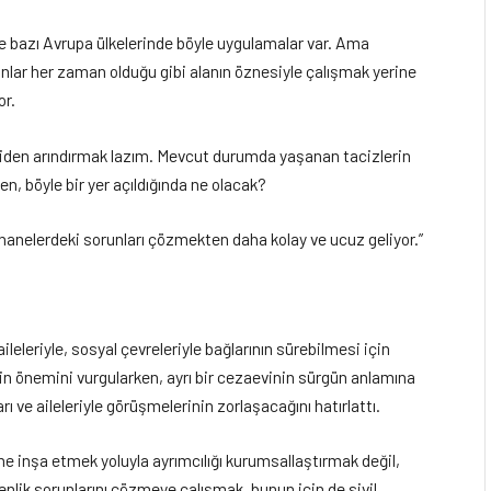
ve bazı Avrupa ülkelerinde böyle uygulamalar var. Ama
lar her zaman olduğu gibi alanın öznesiyle çalışmak yerine
or.
biden arındırmak lazım. Mevcut durumda yaşanan tacizlerin
, böyle bir yer açıldığında ne olacak?
anelerdeki sorunları çözmekten daha kolay ve ucuz geliyor.”
leleriyle, sosyal çevreleriyle bağlarının sürebilmesi için
in önemini vurgularken, ayrı bir cezaevinin sürgün anlamına
ı ve aileleriyle görüşmelerinin zorlaşacağını hatırlattı.
ne inşa etmek yoluyla ayrımcılığı kurumsallaştırmak değil,
enlik sorunlarını çözmeye çalışmak, bunun için de sivil