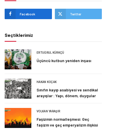
Facebook
Twitter
Seçtiklerimiz
ERTUĞRUL KÜRKÇÜ
Üçüncü kutbun yeniden inşası
HAKAN KOÇAK
Sınıfın kayıp asabiyesi ve sendikal
arayışlar : Yapı, dönem, duygular
VOLKAN YARAŞIR
Faşizmin normalleşmesi: Geç
faşizm ve geç emperyalizm ilişkisi