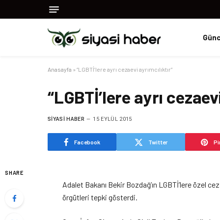
Günc
Anasayfa
»
“LGBTİ’lere ayrı cezaevi ayrımcılıktır”
“LGBTİ’lere ayrı cezaevi
SIYASI HABER
15 EYLÜL 2015
Facebook
Twitter
Pi
SHARE
Adalet Bakanı Bekir Bozdağ’ın LGBTİ’lere özel cez
örgütleri tepki gösterdi.