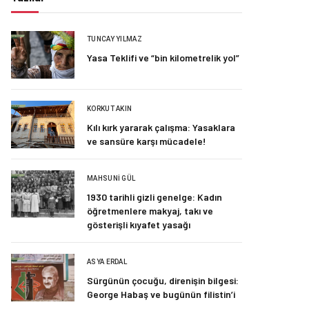
TUNCAY YILMAZ
Yasa Teklifi ve “bin kilometrelik yol”
KORKUT AKIN
Kılı kırk yararak çalışma: Yasaklara
ve sansüre karşı mücadele!
MAHSUNI GÜL
1930 tarihli gizli genelge: Kadın
öğretmenlere makyaj, takı ve
gösterişli kıyafet yasağı
ASYA ERDAL
Sürgünün çocuğu, direnişin bilgesi:
George Habaş ve bugünün filistin’i