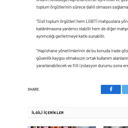
toplum örgütlerinin sürece dahil olmasını sağla
“Sivil toplum örgütleri hem LGBTİ mahpuslara yönel
kaldırılmasına yardımcı olabilir hem de diğer mahp
ayrımcılığı geriletmeye katkı sunabilir.
“Hapishane yönetimlerinin de bu konuda irade gö
güvenlik kaygısı olmaksızın ortak kullanım alanları
yararlanabilecek ve fiili izolasyon durumu sona ere
SHARE.
Faceboo
İLGILI İÇERIKLER