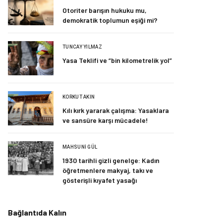
Otoriter barışın hukuku mu,
demokratik toplumun eşiği mi?
TUNCAY YILMAZ
Yasa Teklifi ve “bin kilometrelik yol”
KORKUT AKIN
Kılı kırk yararak çalışma: Yasaklara
ve sansüre karşı mücadele!
MAHSUNI GÜL
1930 tarihli gizli genelge: Kadın
öğretmenlere makyaj, takı ve
gösterişli kıyafet yasağı
Bağlantıda Kalın