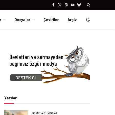
Facebook
X
Instagram
YouTube
Bluesky
(Twitter)
r
Dosyalar
Çeviriler
Arşiv
Yazılar
REMZI ALTUNPOLAT