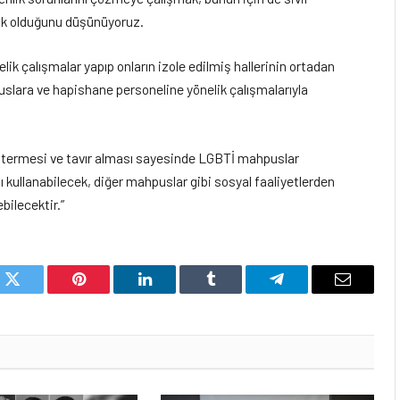
mak olduğunu düşünüyoruz.
ik çalışmalar yapıp onların izole edilmiş hallerinin ortadan
uslara ve hapishane personeline yönelik çalışmalarıyla
stermesi ve tavır alması sayesinde LGBTİ mahpuslar
nı kullanabilecek, diğer mahpuslar gibi sosyal faaliyetlerden
bilecektir.”
k
Twitter
Pinterest
LinkedIn
Tumblr
Telegram
Email