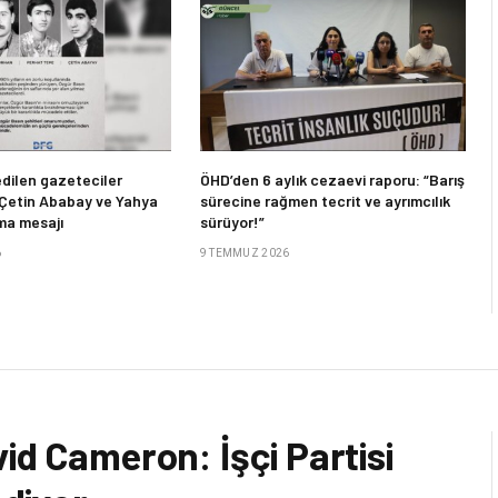
dilen gazeteciler
ÖHD’den 6 aylık cezaevi raporu: “Barış
 Çetin Ababay ve Yahya
sürecine rağmen tecrit ve ayrımcılık
ma mesajı
sürüyor!”
6
9 TEMMUZ 2026
id Cameron: İşçi Partisi