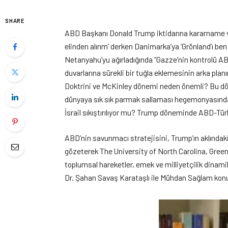
SHARE
ABD Başkanı Donald Trump iktidarına kararname ve
elinden alırım’ derken Danimarka’ya ‘Grönland’ı be
Netanyahu’yu ağırladığında “Gazze’nin kontrolü ABD
duvarlarına sürekli bir tuğla eklemesinin arka pl
Doktrini ve McKinley dönemi neden önemli? Bu dön
dünyaya sık sık parmak sallaması hegemonyasında n
İsrail sıkıştırılıyor mu? Trump döneminde ABD-Türkiy
ABD’nin savunmacı stratejisini, Trump’ın aklındaki
gözeterek The University of North Carolina, Greens
toplumsal hareketler, emek ve milliyetçilik dinami
Dr. Şahan Savaş Karataşlı ile Mühdan Sağlam kon