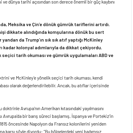
ni ve dünya tarihi açısından son derece önemli bir güç kaybını
, Meksika ve Çin’e dönük gümrük tariflerini artırdı.
mişi dikkate alındığında komşularına dönük bu sert
ir yandan da Trump’ın sık sık atıf yaptığı McKinley
 kadar kolonyal adımlarıyla da dikkat çekiyordu.
k seçici tarih okuması ve gümrük uygulamaları ABD ve
rini ve McKinley’e yönelik seçici tarih okuması, kendi
ası olarak değerlendirilebilir. Ancak, bu atıflar içerisinde
doktrinle Avrupa’nın Amerikan kıtasındaki yayılmasını
 Avrupa’da bir barış süreci başlamış, İspanya ve Portekiz’in
. 1815 öncesinde Napolyon da Fransız kolonilerini yeniden
 karşı şöyle diyordu: “Bu bölgelerdeki yeni bağımsız