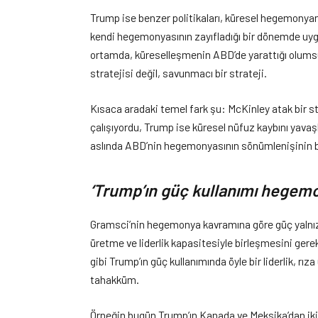
Trump ise benzer politikaları, küresel hegemonya
kendi hegemonyasının zayıfladığı bir dönemde uygul
ortamda, küreselleşmenin ABD’de yarattığı olumsuz
stratejisi değil, savunmacı bir strateji.
Kısaca aradaki temel fark şu: McKinley atak bir 
çalışıyordu, Trump ise küresel nüfuz kaybını yavaşl
aslında ABD’nin hegemonyasının sönümlenişinin bir
‘Trump’ın güç kullanımı hegem
Gramsci’nin hegemonya kavramına göre güç yalnı
üretme ve liderlik kapasitesiyle birleşmesini gere
gibi Trump’ın güç kullanımında öyle bir liderlik, 
tahakküm.
Örneğin bugün Trump’ın Kanada ve Meksika’dan iki t