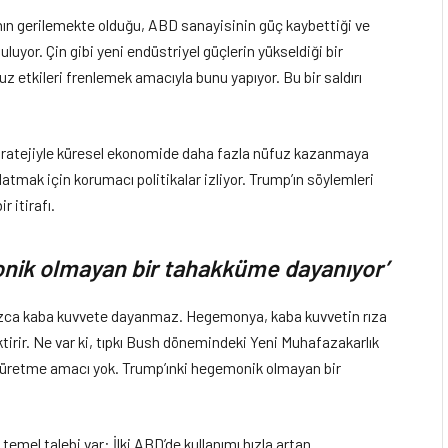
nın gerilemekte olduğu, ABD sanayisinin güç kaybettiği ve
uyor. Çin gibi yeni endüstriyel güçlerin yükseldiği bir
 etkileri frenlemek amacıyla bunu yapıyor. Bu bir saldırı
stratejiyle küresel ekonomide daha fazla nüfuz kazanmaya
atmak için korumacı politikalar izliyor. Trump’ın söylemleri
 itirafı.
onik olmayan bir tahakküme dayanıyor’
zca kaba kuvvete dayanmaz. Hegemonya, kaba kuvvetin rıza
ktirir. Ne var ki, tıpkı Bush dönemindeki Yeni Muhafazakarlık
rıza üretme amacı yok. Trump’ınki hegemonik olmayan bir
emel talebi var: İlki ABD’de kullanımı hızla artan