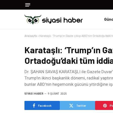
Günc
Anasayfa
»
Karataşlı: ‘Trump’ın Gazze çıkışı ABD’nin Ortadoğu’daki 
Karataşlı: ‘Trump’ın Ga
Ortadoğu’daki tüm iddias
Dr. ŞAHAN SAVAŞ KARATAŞLI ile Gazete Duvar
Trump'ın ikinci başkanlık dönemi, radikal yaptırı
bunlar ABD'nin hegemonik gücünü yitirdiğine iş
SIYASI HABER
9 ŞUBAT 2025
Facebook
Twitter
Pi