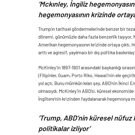
‘Mckınley, İngiliz hegemonyası
hegemonyasının krizinde ortaya 
Trump’ın tarihsel göndermelerinde benzer bir tezat
dönemi, günümüzle daha fazla benzerlik taşıyor. 
Amerikan hegemonyasının krizinde ortaya çıktı. He
arttı ve agresif, yayılmacı bir dış politika baskınlaşt
McKinley’in 1897-1901 arasındaki başkanlığı sırası
(Filipinler, Guam, Porto Riko, Hawaii’nin ele geç
yol açtı. Bunu mümkün kılan şey, ABD’nin İkinci E
olmasıydı. McKinley’in ABD’si, küresel ekonomide 
İngiltere’nin krizinden faydalanarak hegemonya m
‘Trump, ABD’nin küresel nüfuz 
politikalar izliyor’