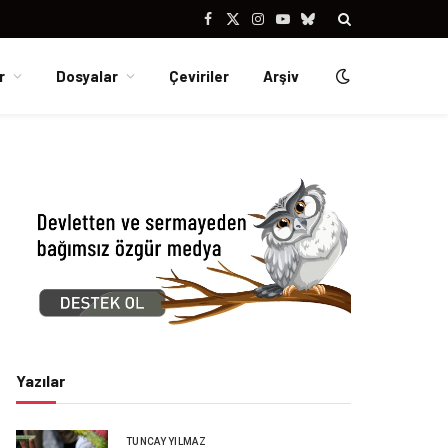
Facebook
X
Instagram
YouTube
Bluesky
(Twitter)
r
Dosyalar
Çeviriler
Arşiv
Yazılar
TUNCAY YILMAZ