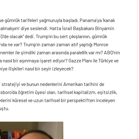
 gümrük tarifeleri yağmuruyla başladı. Panama’ya ‘kanalı
n almalıyım’ diye seslendi. Hatta İsrail Başbakanı Binyamin
’de olacak” dedi. Trump’ın bu sert çıkışlarının, gümrük
anında ne var? Trump’ın zaman zaman atıf yaptığı Monroe
emler ile şimdiki zaman arasında paralellik var mı? ABD’nin
asıl bir aşınmaya işaret ediyor? Gazze Planı ile Türkiye ve
e ilişkileri nasıl bir seyir izleyecek?
 stratejiyi ve bunun nedenlerini Amerikan tarihini de
boro’da öğretim üyesi olan, tarihsel kapitalizm, eşitsizlik,
klerini küresel ve uzun tarihsel bir perspektiften inceleyen
uştu.