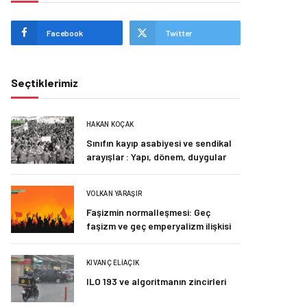
Facebook
Twitter
Seçtiklerimiz
HAKAN KOÇAK
Sınıfın kayıp asabiyesi ve sendikal
arayışlar : Yapı, dönem, duygular
VOLKAN YARAŞIR
Faşizmin normalleşmesi: Geç
faşizm ve geç emperyalizm ilişkisi
KIVANÇ ELIAÇIK
ILO 193 ve algoritmanın zincirleri