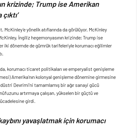
nın krizinde; Trump ise Amerikan
çıktı’
, McKinley’e yönelik atıflarında da görülüyor. McKinley
McKinley, İngiliz hegemonyasının krizinde; Trump ise
r iki dönemde de gümrük tarifeleriyle korumacı eğilimler
ı.
nda, korumacı ticaret politikaları ve emperyalist genişleme
irilmesi) Amerika’nın kolonyal genişleme dönemine girmesine
ndüstri Devrimi’ni tamamlamış bir ağır sanayi gücü
nüfuzunu artırmaya çalışan, yükselen bir güçtü ve
ücadelesine girdi.
kaybını yavaşlatmak için korumacı