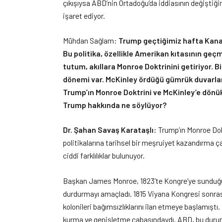
çıkışıysa ABD’nin Ortadoğu’da iddiasının değiştiği
işaret ediyor.
Mühdan Sağlam:
Trump geçtiğimiz hafta Kanada
Bu politika, özellikle Amerikan kıtasının geç
tutum, akıllara Monroe Doktrinini getiriyor. B
dönemi var. McKinley ördüğü gümrük duvarları
Trump’ın Monroe Doktrini ve McKinley’e dönü
Trump hakkında ne söylüyor?
Dr. Şahan Savaş Karataşlı:
Trump’ın Monroe Dokt
politikalarına tarihsel bir meşruiyet kazandırma çab
ciddi farklılıklar bulunuyor.
Başkan James Monroe, 1823’te Kongre’ye sunduğu 
durdurmayı amaçladı. 1815 Viyana Kongresi sonrası
kolonileri bağımsızlıklarını ilan etmeye başlamıştı
kurma ve genişletme çabasındaydı. ABD, bu duruma