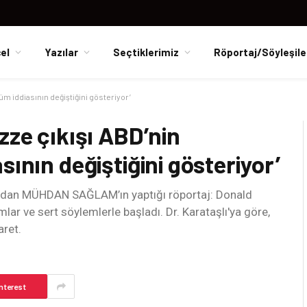
el
Yazılar
Seçtiklerimiz
Röportaj/Söyleşile
tüm iddiasının değiştiğini gösteriyor’
zze çıkışı ABD’nin
ının değiştiğini gösteriyor’
’dan MÜHDAN SAĞLAM’ın yaptığı röportaj: Donald
mlar ve sert söylemlerle başladı. Dr. Karataşlı'ya göre,
aret.
nterest