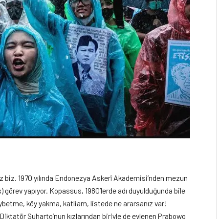
ınız biz. 1970 yılında Endonezya Askerî Akademisi’nden mezun
s) görev yapıyor. Kopassus, 1980’lerde adı duyulduğunda bile
aybetme, köy yakma, katliam, listede ne ararsanız var!
 Diktatör Suharto’nun kızlarından biriyle de evlenen Prabowo