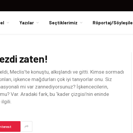
el
Yazılar
Seçtiklerimiz
Röportaj/Söyleşile
mezdi zaten!
i, Meclis’te konuştu, alkışlandı ve gitti. Kimse sormadı
nları, işkence mağdurları çok iyi tanıyorlar onu. Siz
nasyonali mi var zannediyorsunuz? İşkencecilerin,
k mu? Var. Aradaki fark, bu ‘kader çizgisi’nin eninde
lgili.
nterest