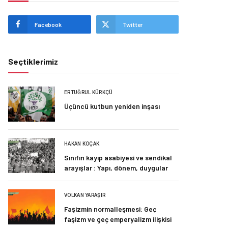
Facebook
Twitter
Seçtiklerimiz
ERTUĞRUL KÜRKÇÜ
Üçüncü kutbun yeniden inşası
HAKAN KOÇAK
Sınıfın kayıp asabiyesi ve sendikal
arayışlar : Yapı, dönem, duygular
VOLKAN YARAŞIR
Faşizmin normalleşmesi: Geç
faşizm ve geç emperyalizm ilişkisi