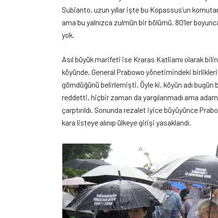
Subianto, uzun yıllar işte bu Kopassus’un komutanı
ama bu yalnızca zulmün bir bölümü. 80’ler boyun
yok.
Asıl büyük marifeti ise Kraras Katliamı olarak bil
köyünde, General Prabowo yönetimindeki birlikleri
gömdüğünü belirlemişti. Öyle ki, köyün adı bugün bile
reddetti, hiçbir zaman da yargılanmadı ama adamla
çarptırıldı. Sonunda rezalet iyice büyüyünce Prab
kara listeye alınıp ülkeye girişi yasaklandı.