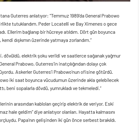
ana Guterres anlatıyor: “Temmuz 1989’da General Prabowo
birlikte tutuklandım. Peder Locatelli ve Bay Ximenes o gece
dı. Ellerim bağlanıp bir hücreye atıldım. Dört gün boyunca
 kendi dışkımın üzerinde yatmaya zorlandım.”
i, dövüldü, elektrik şoku verildi ve saatlerce sağanak yağmur
a, General Prabowo, Guterres’in inatçılığından dolayı çok
lüyordu. Askerler Guterres’i Prabowo’nun ofisine götürdü.
rabowo iki saat boyunca vücudumun üzerinde akla gelebilecek
lattı, beni sopalarla dövdü, yumrukladı ve tekmeledi.”
erinin arasından kabloları geçirip elektrik de veriyor. Eski
maz hale geldim” diye anlatıyor olanları. Hayatta kalmasını
rçluydu. Papa’nın gelişinden iki gün önce serbest bırakıldı.