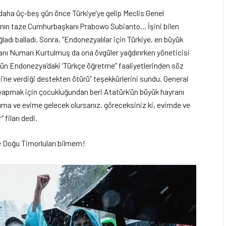
 daha üç-beş gün önce Türkiye’ye gelip Meclis Genel
’nın taze Cumhurbaşkanı Prabowo Subianto… İşini bilen
adı balladı. Sonra, “Endonezyalılar için Türkiye, en büyük
anı Numan Kurtulmuş da ona övgüler yağdırırken yöneticisi
ün Endonezya’daki ‘Türkçe öğretme” faaliyetlerinden söz
e verdiği destekten ötürü” teşekkürlerini sundu. General
 yapmak için çocukluğundan beri Atatürk’ün büyük hayranı
ma ve evime gelecek olursanız, göreceksiniz ki, evimde ve
 filan dedi.
e Doğu Timorluları bilmem!