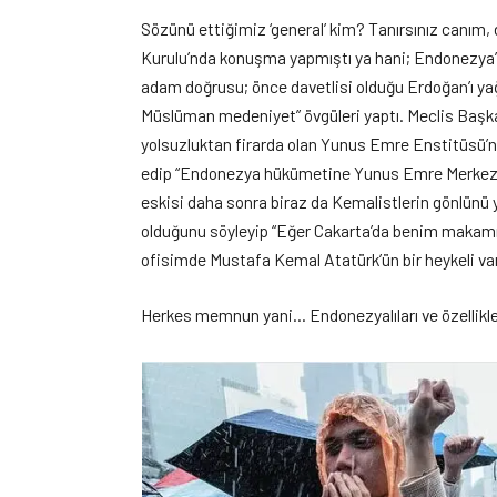
Sözünü ettiğimiz ‘general’ kim? Tanırsınız canım,
Kurulu’nda konuşma yapmıştı ya hani; Endonezya
adam doğrusu; önce davetlisi olduğu Erdoğan’ı yağl
Müslüman medeniyet” övgüleri yaptı. Meclis Başk
yolsuzluktan firarda olan Yunus Emre Enstitüsü’n
edip “Endonezya hükümetine Yunus Emre Merkezi’n
eskisi daha sonra biraz da Kemalistlerin gönlünü
olduğunu söyleyip “Eğer Cakarta’da benim makamı
ofisimde Mustafa Kemal Atatürk’ün bir heykeli var”
Herkes memnun yani… Endonezyalıları ve özellikl