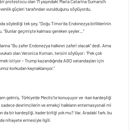
 bir protestocu olan 71 yaşındaki Maria Catarina Sumarsih
venlik güçleri tarafından vurulduğunu söylüyordu.
 söylediği tek şey, “Doğu Timor’da Endonezya birliklerinin
ordu, “Bunlar geçmişte kalması gereken şeyler…”
larına “Bu zafer Endonezya halkının zaferi olacak” dedi. Ama
avukatı olan Veronica Koman, tersini söylüyor: “Pek çok
tmek istiyor – Trump kazandığında ABD vatandaşları için
ımız korkudan kaynaklanıyor.”
m gelmiş, Türkiye’de Meclis’te konuşuyor ve -kan kardeşliği
iz sadece devrimcilerin ve emekçi halkların enternasyonali mi
 da bir kardeşliği, kader birliği yok mu? Var. Aradaki fark, bu
de nihayete ermesiyle ilgili.