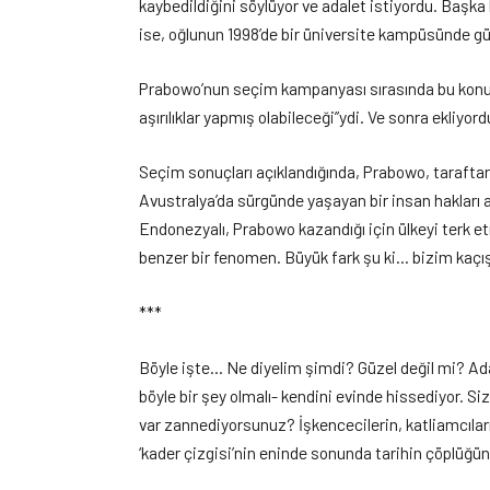
kaybedildiğini söylüyor ve adalet istiyordu. Başka
ise, oğlunun 1998’de bir üniversite kampüsünde gü
Prabowo’nun seçim kampanyası sırasında bu konuda
aşırılıklar yapmış olabileceği”ydi. Ve sonra ekliy
Seçim sonuçları açıklandığında, Prabowo, taraftar
Avustralya’da sürgünde yaşayan bir insan hakları 
Endonezyalı, Prabowo kazandığı için ülkeyi terk e
benzer bir fenomen. Büyük fark şu ki… bizim kaçış
***
Böyle işte… Ne diyelim şimdi? Güzel değil mi? Ada
böyle bir şey olmalı- kendini evinde hissediyor. S
var zannediyorsunuz? İşkencecilerin, katliamcıların
‘kader çizgisi’nin eninde sonunda tarihin çöplüğün