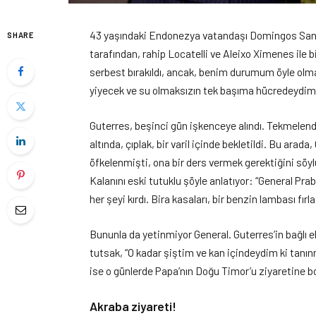
43 yaşındaki Endonezya vatandaşı Domingos Sant
SHARE
tarafından, rahip Locatelli ve Aleixo Ximenes ile 
serbest bırakıldı, ancak, benim durumum öyle olma
yiyecek ve su olmaksızın tek başıma hücredeydim,
Guterres, beşinci gün işkenceye alındı. Tekmelend
altında, çıplak, bir varil içinde bekletildi. Bu arad
öfkelenmişti, ona bir ders vermek gerektiğini söy
Kalanını eski tutuklu şöyle anlatıyor: “General P
her şeyi kırdı. Bira kasaları, bir benzin lambası fır
Bununla da yetinmiyor General. Guterres’in bağlı ell
tutsak, “O kadar şiştim ve kan içindeydim ki tanın
ise o günlerde Papa’nın Doğu Timor’u ziyaretine bo
Akraba ziyareti!