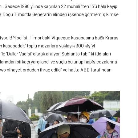
. Sadece 1998 yılında kaçırılan 22 muhaliften 13’ü hâlâ kayıp
ca Doğu Timor’da General’in elinden işkence görmemiş kimse
iniyor. BM polisi, Timor’daki Viqueque kasabasına bağlı Kraras
n kasabadaki toplu mezarlara yaklaşık 300 kişiyi
 ‘Dullar Vadisi’ olarak anılıyor. Subianto tabii ki iddiaları
rından birkaçı yargılandı ve suçlu bulunup hapis cezalarına
owo nihayet ordudan ihraç edildi ve hatta ABD tarafından