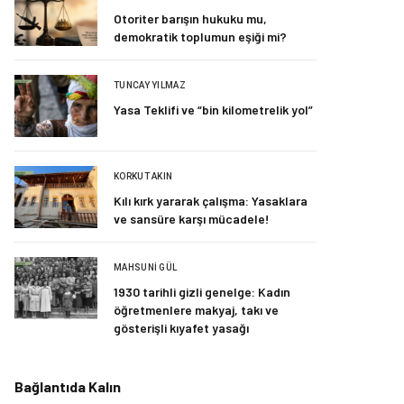
Otoriter barışın hukuku mu,
demokratik toplumun eşiği mi?
TUNCAY YILMAZ
Yasa Teklifi ve “bin kilometrelik yol”
KORKUT AKIN
Kılı kırk yararak çalışma: Yasaklara
ve sansüre karşı mücadele!
MAHSUNI GÜL
1930 tarihli gizli genelge: Kadın
öğretmenlere makyaj, takı ve
gösterişli kıyafet yasağı
Bağlantıda Kalın