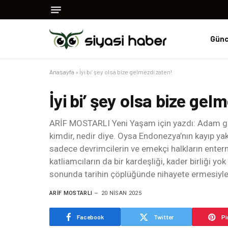
Günc
Anasayfa
»
İyi bi’ şey olsa bize gelmezdi zaten!
İyi bi’ şey olsa bize gel
ARİF MOSTARLI Yeni Yaşam için yazdı: Adam geld
kimdir, nedir diye. Oysa Endonezya’nın kayıp yakı
sadece devrimcilerin ve emekçi halkların enter
katliamcıların da bir kardeşliği, kader birliği yo
sonunda tarihin çöplüğünde nihayete ermesiyle i
ARIF MOSTARLI
20 NISAN 2025
Facebook
Twitter
Pi