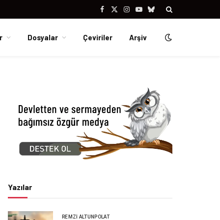
Facebook
X
Instagram
YouTube
Bluesky
(Twitter)
r
Dosyalar
Çeviriler
Arşiv
Yazılar
REMZI ALTUNPOLAT