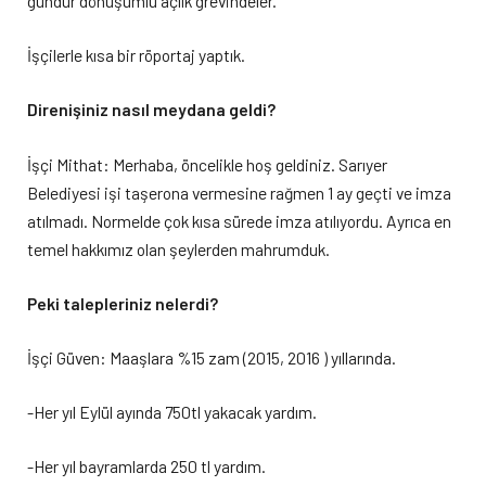
gündür dönüşümlü açlık grevindeler.
İşçilerle kısa bir röportaj yaptık.
Direnişiniz nasıl meydana geldi?
İşçi Mithat: Merhaba, öncelikle hoş geldiniz. Sarıyer
Belediyesi işi taşerona vermesine rağmen 1 ay geçti ve imza
atılmadı. Normelde çok kısa sürede imza atılıyordu. Ayrıca en
temel hakkımız olan şeylerden mahrumduk.
Peki talepleriniz nelerdi?
İşçi Güven: Maaşlara %15 zam (2015, 2016 ) yıllarında.
-Her yıl Eylül ayında 750tl yakacak yardım.
-Her yıl bayramlarda 250 tl yardım.