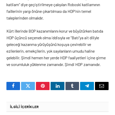
katliam” diye geçiştirilmeye çalışılan Roboski katliamının
faillerinin yargı önüne çıkartılması da HDP’nin temel
taleplerinden olmalıdır.
Kürt illerinde BDP kazanımlarını korur ve büyütürken batıda
HDP üçüncü seçenek olma iddisıyla ve “Batı”ya ait diliyle
geleceği kazanma yürüyüşünü koşuya çevirebilir ve
ezilenlerin, emekçilerin, yok sayılanların umudu haline
gelebilir. Şimdi hemen her yerde HDP faaliyetleri içine girme
ve sorumluluk yüklenme zamanıdır. Şimdi HDP zamanıdır.
Facebook
Twitter
Pinterest
LinkedIn
Tumblr
Telegram
Email
İLGILI İÇERIKLER