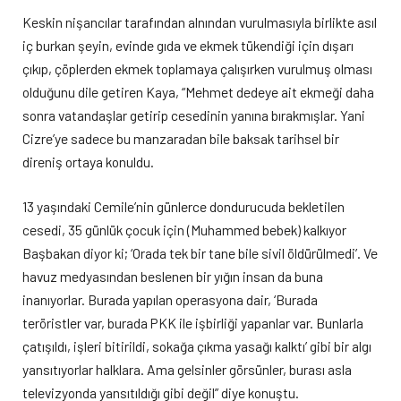
Keskin nişancılar tarafından alnından vurulmasıyla birlikte asıl
iç burkan şeyin, evinde gıda ve ekmek tükendiği için dışarı
çıkıp, çöplerden ekmek toplamaya çalışırken vurulmuş olması
olduğunu dile getiren Kaya, “Mehmet dedeye ait ekmeği daha
sonra vatandaşlar getirip cesedinin yanına bırakmışlar. Yani
Cizre’ye sadece bu manzaradan bile baksak tarihsel bir
direniş ortaya konuldu.
13 yaşındaki Cemile’nin günlerce dondurucuda bekletilen
cesedi, 35 günlük çocuk için (Muhammed bebek) kalkıyor
Başbakan diyor ki; ‘Orada tek bir tane bile sivil öldürülmedi’. Ve
havuz medyasından beslenen bir yığın insan da buna
inanıyorlar. Burada yapılan operasyona dair, ‘Burada
teröristler var, burada PKK ile işbirliği yapanlar var. Bunlarla
çatışıldı, işleri bitirildi, sokağa çıkma yasağı kalktı’ gibi bir algı
yansıtıyorlar halklara. Ama gelsinler görsünler, burası asla
televizyonda yansıtıldığı gibi değil” diye konuştu.