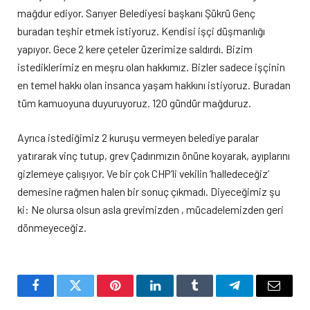
mağdur ediyor. Sarıyer Belediyesi başkanı Şükrü Genç
buradan teşhir etmek istiyoruz. Kendisi işçi düşmanlığı
yapıyor. Gece 2 kere çeteler üzerimize saldırdı. Bizim
istediklerimiz en meşru olan hakkımız. Bizler sadece işçinin
en temel hakkı olan insanca yaşam hakkını istiyoruz. Buradan
tüm kamuoyuna duyuruyoruz. 120 gündür mağduruz.
Ayrıca istediğimiz 2 kuruşu vermeyen belediye paralar
yatırarak vinç tutup, grev Çadırımızın önüne koyarak, ayıplarını
gizlemeye çalışıyor. Ve bir çok CHP’li vekilin ‘halledeceğiz’
demesine rağmen halen bir sonuç çıkmadı. Diyeceğimiz şu
ki: Ne olursa olsun asla grevimizden , mücadelemizden geri
dönmeyeceğiz.
Facebook
Twitter
Pinterest
LinkedIn
Tumblr
Telegram
Email