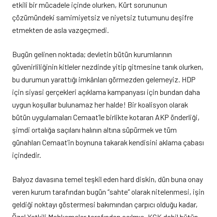
etkili bir mücadele içinde olurken, Kürt sorununun
çözümündeki samimiyetsiz ve niyetsiz tutumunu deşifre
etmekten de asla vazgeçmedi.
Bugün gelinen noktada; devletin bütün kurumlarının
güvenirliliğinin kitleler nezdinde yitip gitmesine tanık olurken,
bu durumun yarattığı imkânları görmezden gelemeyiz. HDP
için siyasi gerçekleri açıklama kampanyası için bundan daha
uygun koşullar bulunamaz her halde! Bir koalisyon olarak
bütün uygulamaları Cemaat’le birlikte kotaran AKP önderliği,
şimdi ortalığa saçılanı halının altına süpürmek ve tüm
günahları Cemaat’in boynuna takarak kendisini aklama çabası
içindedir.
Balyoz davasına temel teşkil eden hard diskin, dün buna onay
veren kurum tarafından bugün “sahte” olarak nitelenmesi, işin
geldiği noktayı göstermesi bakımından çarpıcı olduğu kadar,
Özel Yetkili Mahkemeler tarafından açılmış, KCK dahil bütün