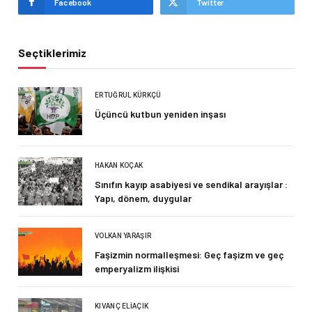
Facebook
Twitter
Seçtiklerimiz
ERTUĞRUL KÜRKÇÜ
Üçüncü kutbun yeniden inşası
HAKAN KOÇAK
Sınıfın kayıp asabiyesi ve sendikal arayışlar :
Yapı, dönem, duygular
VOLKAN YARAŞIR
Faşizmin normalleşmesi: Geç faşizm ve geç
emperyalizm ilişkisi
KIVANÇ ELIAÇIK