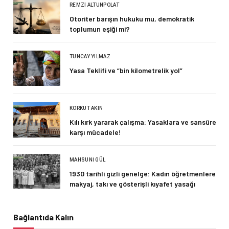
REMZI ALTUNPOLAT
Otoriter barışın hukuku mu, demokratik
toplumun eşiği mi?
TUNCAY YILMAZ
Yasa Teklifi ve “bin kilometrelik yol”
KORKUT AKIN
Kılı kırk yararak çalışma: Yasaklara ve sansüre
karşı mücadele!
MAHSUNI GÜL
1930 tarihli gizli genelge: Kadın öğretmenlere
makyaj, takı ve gösterişli kıyafet yasağı
Bağlantıda Kalın