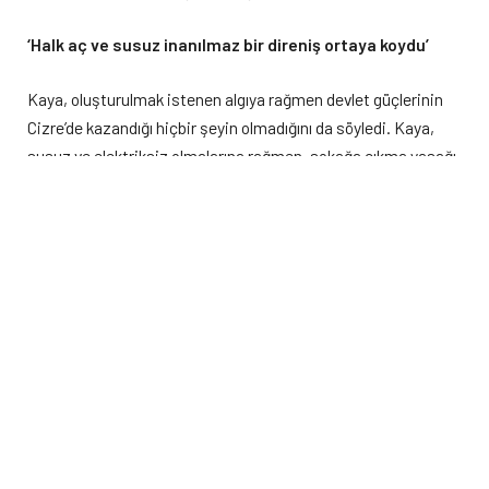
‘Halk aç ve susuz inanılmaz bir direniş ortaya koydu’
Kaya, oluşturulmak istenen algıya rağmen devlet güçlerinin
Cizre’de kazandığı hiçbir şeyin olmadığını da söyledi. Kaya,
susuz ve elektriksiz olmalarına rağmen, sokağa çıkma yasağı
ve keskin nişancıların hedefinde olmalarına rağmen halkın
inanılmaz bir mücadele ve direniş ortaya koyduğunu kaydetti.
‘Cizre’ye gelerek yaşananları yerinde görün’
Gencinden yaşlısına, kadınından erkeğine görüştükleri Cizre
halkının da kendilerine “9 gün boyunca bizi yıldırmaya çalıştılar
ama bu durum bir ayda devam etseydi, bir yılda devam
etseydi biz teslim olmayacaktık, pes etmeyecektik” dediğini
aktaran Kaya, herkese TV’de gördüklerine itibar etmeyerek
Cizre’ye gelmelerini ve yaşananları yerinde görmeleri çağrısı