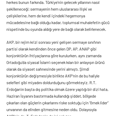
herkes bunun farkında. Türkiye’nin gelecek yıllarının nasıl
şekilleneceği; sermayenin hem uluslararası ilişki ve
çelişkilerine, hem de kendi içindeki hegemonya
mücadelesine bağlı olduğu kadar, toplumsal muhalefetin gücü
nispetinde bu oyunda aldığı yere de bağlı olarak belirlenecek.
AKP, bir rejim krizi sonrası yeni gelişen sermaye sınıfının
partisi olarak kendinden önce gelen DP, AP, ANAP gibi
konjonktürün ihtiyaçlarına göre kurulurken, aynı zamanda
Ortadoğu’da siyasal İslam’ı seçenek kılan bir anlayışın ürünü
olarak da siyaset sahnesinde yerini almıştı. Şimdi
konjonktürün değişmesiyle birlikte AKP’nin de bu haliyle
selefleri gibi miyadını doldurduğunu görmekteyiz. R.T.
Erdoğan’ın başta dış politika olmak üzere yaptığı bir dizi hata,
Haziran İsyanını bastırmada kullandığı şiddet, bölgede
çıkarları olan güçlerin çıkarlarını riske soktuğu için “örnek lider”
unvanının da elinden gitmesine neden oldu. Dolayısıyla