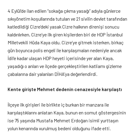
4 Eylül’de ilan edilen “sokağa çıkma yasağı” adıyla günlerce
sıkıyönetim koşullarında tutulan ve 21 sivilin devlet tarafından
katledildiği Cizre’deki yasak Cizre halkının direnişi sonucu
kaldırılırken, Cizre’ye ilk giren kişilerden biri de HDP İstanbul
Milletvekili Hüda Kaya oldu. Cizre’ye gitmek isterken, birkaç
gün boyunca polis engeli ile karşılaşmaları nedeniyle ancak
İdil’e kadar ulaşan HDP heyeti içerisinde yer alan Kaya,
yaşadığı o anları ve ilçede gerçekleştirilen katliamı gizleme
çabalarına dair yalanları DİHA’ya değerlendirdi.
Kente girişte Mehmet dedenin cenazesiyle karşılaştı
İlçeye ilk girişleri ile birlikte iç burkan bir manzara ile
karşılaştıklarını anlatan Kaya, bunun en somut göstergesinin
ise 75 yaşında Mustafa Mehmet Erdoğan isimli yurttaşın
yolun kenarında vurulmuş bedeni olduğunu ifade etti.