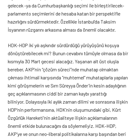
gelecek -ya da Cumhurbaşkanlığı seçimi ile birleştirilecek-
parlamento seçimlerini de hesaba katan bir perspektifle
hazırlığını sürdürmektedir. Özellikle İstanbul’da Taksim
İsyanının rüzgarını arkasına alması da önemli olacaktır.
HDK-HDP iki yılı aşkındır sürdürdüğü yürüyüşünü koşuya
dönüştürebilecek mi? Bunun cevabını tümüyle olmasa da bir
kısmıyla 30 Mart gecesi alacağız. Yaşanan alt üst oluşla
bereber, AKP’nin “çözüm süreci”nde muhatap olmaktan
çıkması ihtimali karşısında “muhtemel” muhataplarla yapılan
kimi görüşmelerin ve Sırrı Süreyya Önder’in kesin adaylığının
geç açıklanmasının ciddi bir zaman kaybı yarattığı
biliniyor. Dolayısıyla iki aylık zaman dilimi ve sonrasına ilişkin
HDP’nin performansına, HDK’nin oluşumundaki gibi, Kürt
Özgürlük Hareketi’nin aktüaliteye ilişkin açıklamalarının
önemli etkide bulunacağını da söylemeliyiz. HDK-HDP,
AKP’ye ve onun neo-liberal politikalarına karşı başından beri