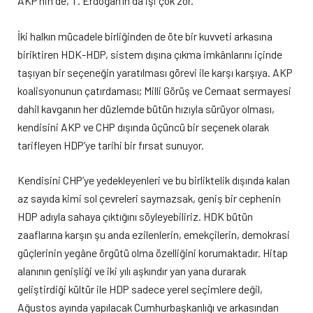
AKP’nin de, T. Erdoğan’ın da işi çok zor.
İki halkın mücadele birliğinden de öte bir kuvveti arkasına
biriktiren HDK-HDP, sistem dışına çıkma imkânlarını içinde
taşıyan bir seçeneğin yaratılması görevi ile karşı karşıya. AKP
koalisyonunun çatırdaması; Milli Görüş ve Cemaat sermayesi
dahil kavganın her düzlemde bütün hızıyla sürüyor olması,
kendisini AKP ve CHP dışında üçüncü bir seçenek olarak
tarifleyen HDP’ye tarihi bir fırsat sunuyor.
Kendisini CHP’ye yedekleyenleri ve bu birliktelik dışında kalan
az sayıda kimi sol çevreleri saymazsak, geniş bir cephenin
HDP adıyla sahaya çıktığını söyleyebiliriz. HDK bütün
zaaflarına karşın şu anda ezilenlerin, emekçilerin, demokrasi
güçlerinin yegâne örgütü olma özelliğini korumaktadır. Hitap
alanının genişliği ve iki yılı aşkındır yan yana durarak
geliştirdiği kültür ile HDP sadece yerel seçimlere değil,
Ağustos ayında yapılacak Cumhurbaşkanlığı ve arkasından