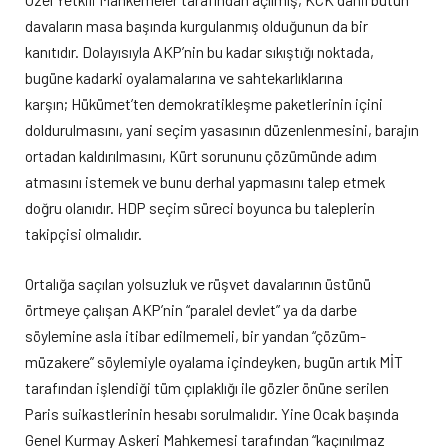
davaların masa başında kurgulanmış olduğunun da bir
kanıtıdır. Dolayısıyla AKP’nin bu kadar sıkıştığı noktada,
bugüne kadarki oyalamalarına ve sahtekarlıklarına
karşın; Hükümet’ten demokratikleşme paketlerinin içini
doldurulmasını, yani seçim yasasının düzenlenmesini, barajın
ortadan kaldırılmasını, Kürt sorununu çözümünde adım
atmasını istemek ve bunu derhal yapmasını talep etmek
doğru olanıdır. HDP seçim süreci boyunca bu taleplerin
takipçisi olmalıdır.
Ortalığa saçılan yolsuzluk ve rüşvet davalarının üstünü
örtmeye çalışan AKP’nin “paralel devlet” ya da darbe
söylemine asla itibar edilmemeli, bir yandan “çözüm-
müzakere” söylemiyle oyalama içindeyken, bugün artık MİT
tarafından işlendiği tüm çıplaklığı ile gözler önüne serilen
Paris suikastlerinin hesabı sorulmalıdır. Yine Ocak başında
Genel Kurmay Askeri Mahkemesi tarafından “kaçınılmaz