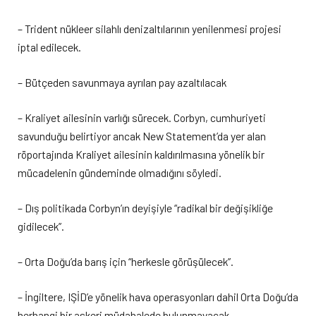
– Trident nükleer silahlı denizaltılarının yenilenmesi projesi
iptal edilecek.
– Bütçeden savunmaya ayrılan pay azaltılacak
– Kraliyet ailesinin varlığı sürecek. Corbyn, cumhuriyeti
savunduğu belirtiyor ancak New Statement’da yer alan
röportajında Kraliyet ailesinin kaldırılmasına yönelik bir
mücadelenin gündeminde olmadığını söyledi.
– Dış politikada Corbyn’ın deyişiyle “radikal bir değişikliğe
gidilecek”.
– Orta Doğu’da barış için “herkesle görüşülecek”.
– İngiltere, IŞİD’e yönelik hava operasyonları dahil Orta Doğu’da
herhangi bir askeri müdahalede bulunmayacak.