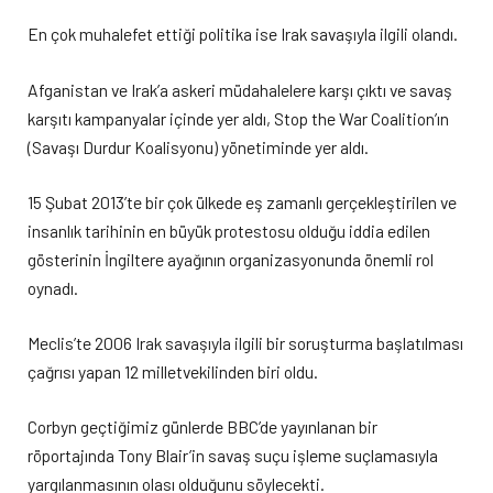
En çok muhalefet ettiği politika ise Irak savaşıyla ilgili olandı.
Afganistan ve Irak’a askeri müdahalelere karşı çıktı ve savaş
karşıtı kampanyalar içinde yer aldı, Stop the War Coalition’ın
(Savaşı Durdur Koalisyonu) yönetiminde yer aldı.
15 Şubat 2013’te bir çok ülkede eş zamanlı gerçekleştirilen ve
insanlık tarihinin en büyük protestosu olduğu iddia edilen
gösterinin İngiltere ayağının organizasyonunda önemli rol
oynadı.
Meclis’te 2006 Irak savaşıyla ilgili bir soruşturma başlatılması
çağrısı yapan 12 milletvekilinden biri oldu.
Corbyn geçtiğimiz günlerde BBC’de yayınlanan bir
röportajında Tony Blair’in savaş suçu işleme suçlamasıyla
yargılanmasının olası olduğunu söylecekti.