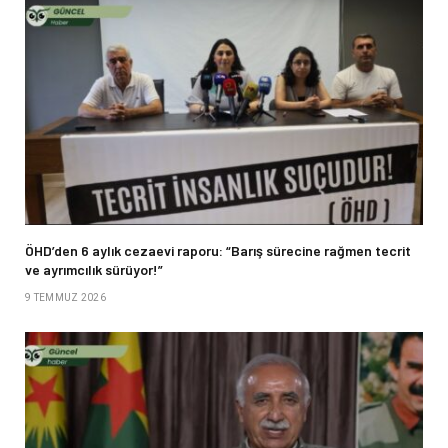
ÖHD’den 6 aylık cezaevi raporu: “Barış sürecine rağmen tecrit
ve ayrımcılık sürüyor!”
9 TEMMUZ 2026