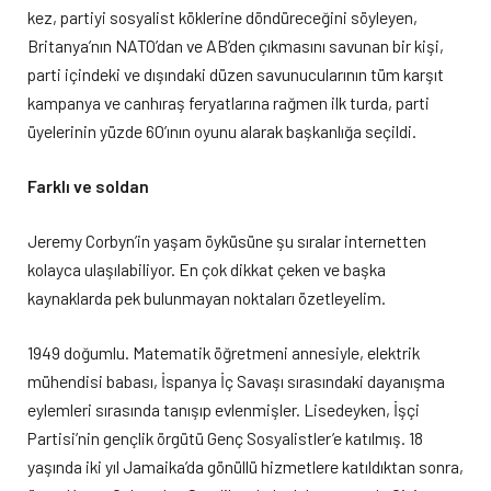
kez, partiyi sosyalist köklerine döndüreceğini söyleyen,
Britanya’nın NATO’dan ve AB’den çıkmasını savunan bir kişi,
parti içindeki ve dışındaki düzen savunucularının tüm karşıt
kampanya ve canhıraş feryatlarına rağmen ilk turda, parti
üyelerinin yüzde 60’ının oyunu alarak başkanlığa seçildi.
Farklı ve soldan
Jeremy Corbyn’in yaşam öyküsüne şu sıralar internetten
kolayca ulaşılabiliyor. En çok dikkat çeken ve başka
kaynaklarda pek bulunmayan noktaları özetleyelim.
1949 doğumlu. Matematik öğretmeni annesiyle, elektrik
mühendisi babası, İspanya İç Savaşı sırasındaki dayanışma
eylemleri sırasında tanışıp evlenmişler. Lisedeyken, İşçi
Partisi’nin gençlik örgütü Genç Sosyalistler’e katılmış. 18
yaşında iki yıl Jamaika’da gönüllü hizmetlere katıldıktan sonra,