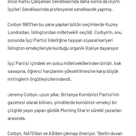
önce Kamu Çalışanları Sendikası’nda daha sonra da Giyim
İşçileri Sendikası’nda profesyonel sendikacılık yapmış.
Corbyn 1983’ten bu yana yapılan bütün seçimlerde Kuzey
Londra’dan, İslington’dan milletvekili seçildi. Corbyn’in, onu
sonunda İşçi Partisi liderliğine taşıyan siyasal kariyeri
İslington emekçileriyle kurduğu organik ilişkiye dayanıyor.
İşçi Partisi içindeki en solcu milletvekillerinden biridir. Irak
savaşına, öğrenci harçlarının yükseltilmesine karşı büyük
mitinglerin örgütleyicilerindendi.
Jeremy Corbyn, uzun yıllar, Britanya Komünist Partisi’nin
gazetesi olarak bilinen, şimdilerde komünist-emekçi bir
çizgide yayın yapan günlük Morning Star’ın sürekli yazarları
arasında.
Corbyn, NATO’dan ve AB’den çıkmayı öneriyor. “Berlin duvarı