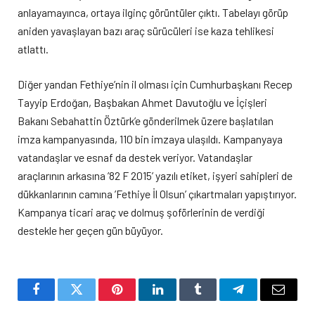
anlayamayınca, ortaya ilginç görüntüler çıktı. Tabelayı görüp
aniden yavaşlayan bazı araç sürücüleri ise kaza tehlikesi
atlattı.
Diğer yandan Fethiye’nin il olması için Cumhurbaşkanı Recep
Tayyip Erdoğan, Başbakan Ahmet Davutoğlu ve İçişleri
Bakanı Sebahattin Öztürk’e gönderilmek üzere başlatılan
imza kampanyasında, 110 bin imzaya ulaşıldı. Kampanyaya
vatandaşlar ve esnaf da destek veriyor. Vatandaşlar
araçlarının arkasına ’82 F 2015’ yazılı etiket, işyeri sahipleri de
dükkanlarının camına ’Fethiye İl Olsun’ çıkartmaları yapıştırıyor.
Kampanya ticari araç ve dolmuş şoförlerinin de verdiği
destekle her geçen gün büyüyor.
Facebook
Twitter
Pinterest
LinkedIn
Tumblr
Telegram
Email