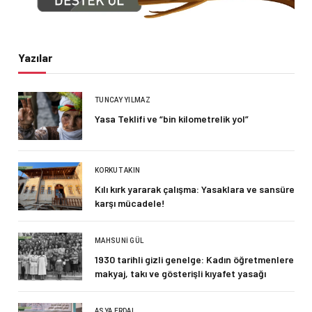
Yazılar
TUNCAY YILMAZ
Yasa Teklifi ve “bin kilometrelik yol”
KORKUT AKIN
Kılı kırk yararak çalışma: Yasaklara ve sansüre
karşı mücadele!
MAHSUNI GÜL
1930 tarihli gizli genelge: Kadın öğretmenlere
makyaj, takı ve gösterişli kıyafet yasağı
ASYA ERDAL