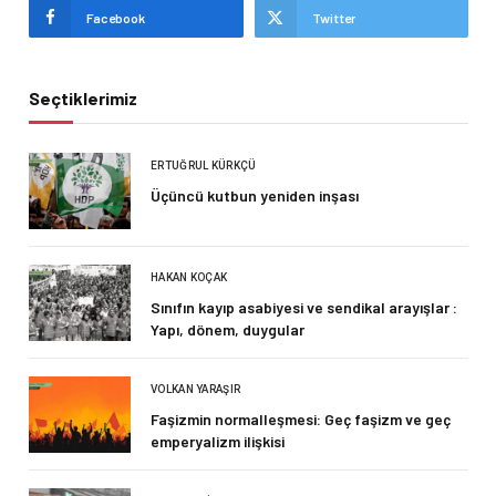
Facebook
Twitter
Seçtiklerimiz
ERTUĞRUL KÜRKÇÜ
Üçüncü kutbun yeniden inşası
HAKAN KOÇAK
Sınıfın kayıp asabiyesi ve sendikal arayışlar :
Yapı, dönem, duygular
VOLKAN YARAŞIR
Faşizmin normalleşmesi: Geç faşizm ve geç
emperyalizm ilişkisi