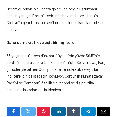
Jeremy Corbyn’in bu hafta gölge kabineyi oluşturması
bekleniyor. İşçi Partisi içerisinde bazı milletvekillerinin
Corbyn’in genel başkan seçilmesini olumlu karşılamadıkları
biliniyor.
Daha demokratik ve eşit bir İngiltere
66 yaşındaki Corbyn dün, parti üyelerinin yüzde 59,5’inin
desteğini alarak genel başkan seçilmişti. Sol ve savaş karşıtı
görüşleriyle bilinen Corbyn, daha demokratik ve eşit bir
İngiltere için çalışacağını söylüyor. Corbyn’in Muhafazakar
Parti’yi ve Cameron’ı özellikle ekonomi ve dış politika
konularında zorlaması bekleniyor.
Facebook
Twitter
Pinterest
LinkedIn
Tumblr
Telegram
Email