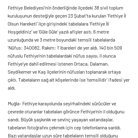
Fethiye Belediyesi’nin önderliğinde ilçedeki 38 sivil toplum
kuruluşunun desteğiyle geçen 23 Şubat’ta kurulan ‘Fethiye İl
Olsun Hareketi’ ilçe girişindeki tabelalara ‘Fethiye İli
Hoşgeldiniz’ ve ‘Güle Güle’ yazılı afişler astı. 6 metre
uzunluğunda ve 3 metre boyundaki temsili tabelalarda
’Nüfus: 340082, Rakım: 1’ ibareleri de yer aldı. 140 bin 509
nüfuslu Fethiye’nin tabelalardaki nüfus sayısı, il olunca
Fethiye’ye dahil edilmesi istenen Ortaca, Dalaman,
Seydikemer ve Kaş ilçelerinin nüfusları toplanarak ortaya
çıktı. Tabelaların sağ alt köşelerinde ise ‘temsilidir’ ifadesi yer
aldı.
Muğla- Fethiye karayolunda seyir
halindeki sürücüler ve
çevrede oturanlar tabelaları görünce Fethiye’nin il olduğunu
sandı. Büyük şaşkınlık ve sevinç yaşayan vatandaşlar,
tabelanın fotoğrafını çekmek için cep telefonlarına sarıldı.
Bazı vatandaşlar uzun süre tabelaların temsili olduğunu