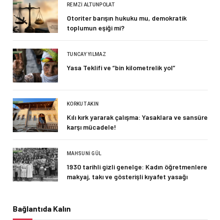
REMZI ALTUNPOLAT
Otoriter barışın hukuku mu, demokratik
toplumun eşiği mi?
TUNCAY YILMAZ
Yasa Teklifi ve “bin kilometrelik yol”
KORKUT AKIN
Kılı kırk yararak çalışma: Yasaklara ve sansüre
karşı mücadele!
MAHSUNI GÜL
1930 tarihli gizli genelge: Kadın öğretmenlere
makyaj, takı ve gösterişli kıyafet yasağı
Bağlantıda Kalın