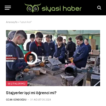
Anasayfa
»
“uzun kol”
SEÇTIKLERIMIZ
Stajyerler işçi mi öğrenci mi?
OZAN GÜNDOĞDU
31 AĞUSTOS 2024