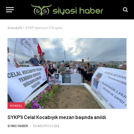
Anasayfa
»
SYKP Samsun İl Örgütü
GÜNCEL
SYKP’li Celal Kocabıyık mezarı başında anıldı
SIYASI HABER
30 AĞUSTOS 2024