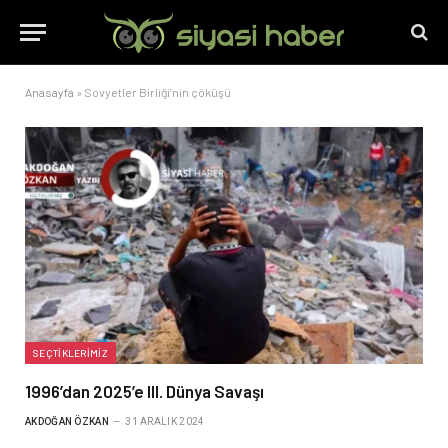
Anasayfa
»
Sovyetler Birliği’nin çöküşü
SEÇTIKLERIMIZ
1996’dan 2025’e III. Dünya Savaşı
AKDOĞAN ÖZKAN
31 ARALIK 2024