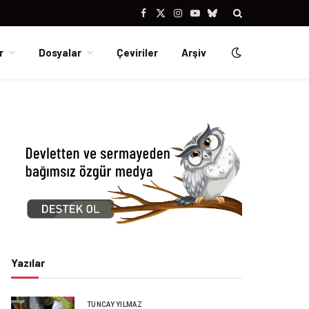
Facebook
X
Instagram
YouTube
Bluesky
(Twitter)
r
Dosyalar
Çeviriler
Arşiv
Yazılar
TUNCAY YILMAZ