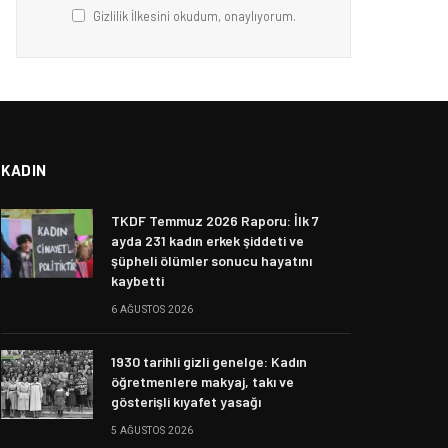
Gizlilik İlkesini okudum, onaylıyorum.
KADIN
TKDF Temmuz 2026 Raporu: İlk 7
ayda 231 kadın erkek şiddeti ve
şüpheli ölümler sonucu hayatını
kaybetti
6 AĞUSTOS 2026
1930 tarihli gizli genelge: Kadın
öğretmenlere makyaj, takı ve
gösterişli kıyafet yasağı
5 AĞUSTOS 2026