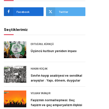
Facebook
Twitter
Seçtiklerimiz
ERTUĞRUL KÜRKÇÜ
Üçüncü kutbun yeniden inşası
HAKAN KOÇAK
Sınıfın kayıp asabiyesi ve sendikal
arayışlar : Yapı, dönem, duygular
VOLKAN YARAŞIR
Faşizmin normalleşmesi: Geç
faşizm ve geç emperyalizm ilişkisi