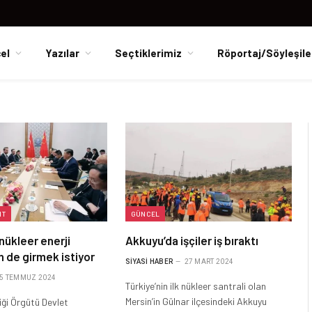
el
Yazılar
Seçtiklerimiz
Röportaj/Söyleşile
NT
GÜNCEL
 nükleer enerji
Akkuyu’da işçiler iş bıraktı
n de girmek istiyor
SIYASI HABER
27 MART 2024
5 TEMMUZ 2024
Türkiye’nin ilk nükleer santrali olan
Mersin’in Gülnar ilçesindeki Akkuyu
iği Örgütü Devlet