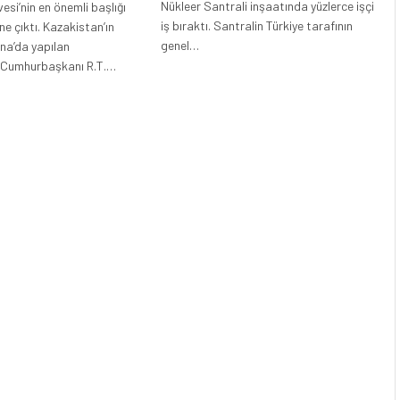
Nükleer Santrali inşaatında yüzlerce işçi
esi’nin en önemli başlığı
iş bıraktı. Santralin Türkiye tarafının
ne çıktı. Kazakistan’ın
genel…
na’da yapılan
 Cumhurbaşkanı R.T.…