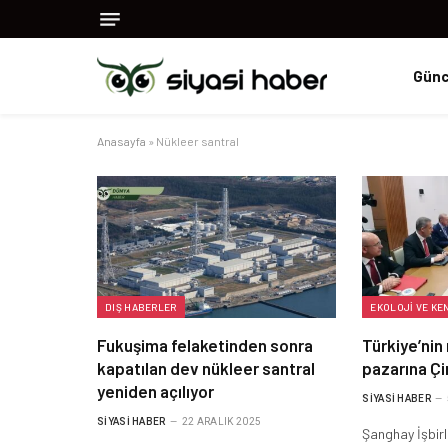
Günc
Anasayfa
»
Nükleer santral
DIŞ HABERLER
EKOLOJI VE KE
Fukuşima felaketinden sonra
Türkiye’nin
kapatılan dev nükleer santral
pazarına Çi
yeniden açılıyor
SIYASI HABER
SIYASI HABER
22 ARALIK 2025
Şanghay İşbirl