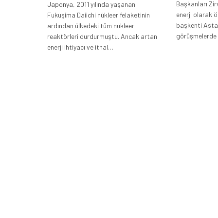
Başkanları Zirv
Japonya, 2011 yılında yaşanan
enerji olarak ö
Fukuşima Daiichi nükleer felaketinin
başkenti Asta
ardından ülkedeki tüm nükleer
görüşmelerde
reaktörleri durdurmuştu. Ancak artan
enerji ihtiyacı ve ithal…