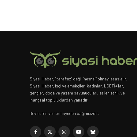
Siyasi Haber, “tarafsız” değil “nesnel” olmayı esas alır.
Siyasi Haber, işçi ve emekçiler, kadınlar, LGBTİ+’lar,
gençler, doğa ve yaşam savunucuları, ezilen etnik ve
inançsal topluluklardan yanadır.
Devletten ve sermayeden bağımsızdır.
Facebook
X
Instagram
YouTube
Bluesky