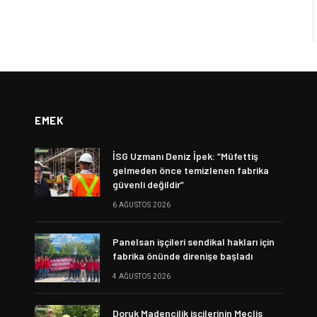
EMEK
İSG Uzmanı Deniz İpek: “Müfettiş
gelmeden önce temizlenen fabrika
güvenli değildir”
6 AĞUSTOS 2026
Panelsan işçileri sendikal hakları için
fabrika önünde direnişe başladı
4 AĞUSTOS 2026
Doruk Madencilik işçilerinin Meclis