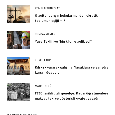
REMZI ALTUNPOLAT
Otoriter barışın hukuku mu, demokratik
toplumun eşiği mi?
TUNCAY YILMAZ
Yasa Teklifi ve “bin kilometrelik yol”
KORKUT AKIN
Kılı kırk yararak çalışma: Yasaklara ve sansüre
karşı mücadele!
MAHSUNI GÜL
1930 tarihli gizli genelge: Kadın öğretmenlere
makyaj, takı ve gösterişli kıyafet yasağı
Bağlantıda Kalın