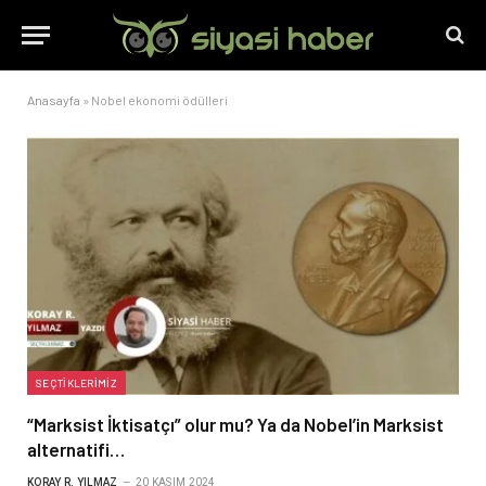
Anasayfa
»
Nobel ekonomi ödülleri
SEÇTIKLERIMIZ
“Marksist İktisatçı” olur mu? Ya da Nobel’in Marksist
alternatifi…
KORAY R. YILMAZ
20 KASIM 2024