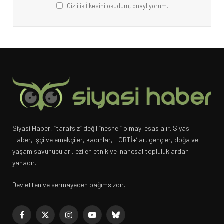
Gizlilik İlkesini okudum, onaylıyorum.
Siyasi Haber, “tarafsız” değil “nesnel” olmayı esas alır. Siyasi
Haber, işçi ve emekçiler, kadınlar, LGBTİ+’lar, gençler, doğa ve
yaşam savunucuları, ezilen etnik ve inançsal topluluklardan
yanadır.
Devletten ve sermayeden bağımsızdır.
Facebook
X
Instagram
YouTube
Bluesky