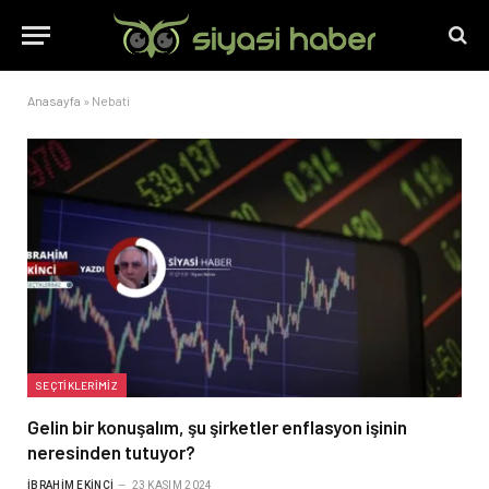
Anasayfa
»
Nebati
SEÇTIKLERIMIZ
Gelin bir konuşalım, şu şirketler enflasyon işinin
neresinden tutuyor?
İBRAHIM EKINCI
23 KASIM 2024