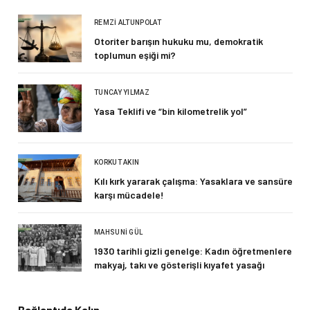
REMZI ALTUNPOLAT
Otoriter barışın hukuku mu, demokratik
toplumun eşiği mi?
TUNCAY YILMAZ
Yasa Teklifi ve “bin kilometrelik yol”
KORKUT AKIN
Kılı kırk yararak çalışma: Yasaklara ve sansüre
karşı mücadele!
MAHSUNI GÜL
1930 tarihli gizli genelge: Kadın öğretmenlere
makyaj, takı ve gösterişli kıyafet yasağı
Bağlantıda Kalın