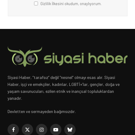
Gizlilik İlkesini okudum, onaylıyorum.
Siyasi Haber, “tarafsız” değil “nesnel” olmayı esas alır. Siyasi
Haber, işçi ve emekçiler, kadınlar, LGBTİ+’lar, gençler, doğa ve
yaşam savunucuları, ezilen etnik ve inançsal topluluklardan
yanadır.
Devletten ve sermayeden bağımsızdır.
Facebook
X
Instagram
YouTube
Bluesky