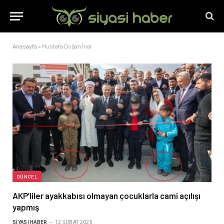
Anasayfa
»
Mustafa Doğan İnal
GÜNCEL
AKP’liler ayakkabısı olmayan çocuklarla cami açılışı
yapmış
SIYASI HABER
12 ŞUBAT 2025