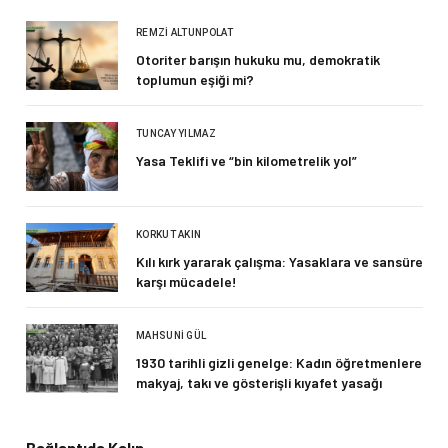
REMZI ALTUNPOLAT
Otoriter barışın hukuku mu, demokratik
toplumun eşiği mi?
TUNCAY YILMAZ
Yasa Teklifi ve “bin kilometrelik yol”
KORKUT AKIN
Kılı kırk yararak çalışma: Yasaklara ve sansüre
karşı mücadele!
MAHSUNI GÜL
1930 tarihli gizli genelge: Kadın öğretmenlere
makyaj, takı ve gösterişli kıyafet yasağı
Bağlantıda Kalın