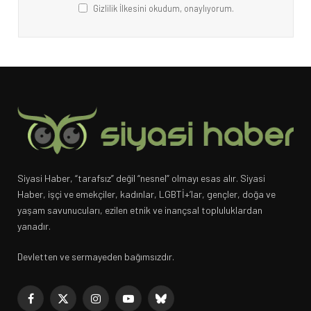
Gizlilik İlkesini okudum, onaylıyorum.
Siyasi Haber, “tarafsız” değil “nesnel” olmayı esas alır. Siyasi
Haber, işçi ve emekçiler, kadınlar, LGBTİ+’lar, gençler, doğa ve
yaşam savunucuları, ezilen etnik ve inançsal topluluklardan
yanadır.
Devletten ve sermayeden bağımsızdır.
Facebook
X
Instagram
YouTube
Bluesky