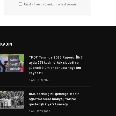
Gizlilik İlkesini okudum, onaylıyorum.
KADIN
TKDF Temmuz 2026 Raporu: İlk 7
ayda 231 kadın erkek şiddeti ve
şüpheli ölümler sonucu hayatını
kaybetti
6 AĞUSTOS 2026
1930 tarihli gizli genelge: Kadın
öğretmenlere makyaj, takı ve
gösterişli kıyafet yasağı
5 AĞUSTOS 2026