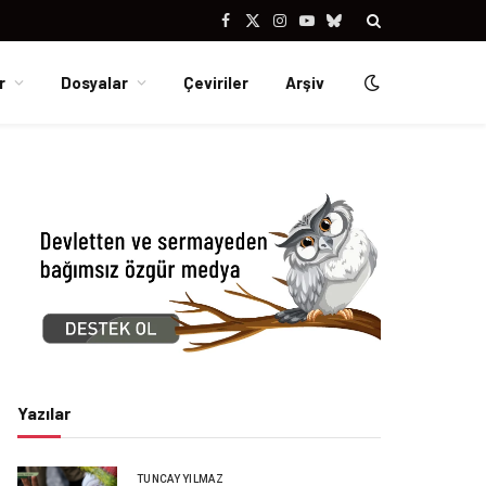
Facebook
X
Instagram
YouTube
Bluesky
(Twitter)
r
Dosyalar
Çeviriler
Arşiv
Yazılar
TUNCAY YILMAZ