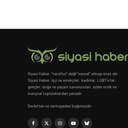
Siyasi Haber, “tarafsız” değil “nesnel” olmayı esas alır.
Siyasi Haber, işçi ve emekçiler, kadınlar, LGBTİ+’lar,
gençler, doğa ve yaşam savunucuları, ezilen etnik ve
inançsal topluluklardan yanadır.
Devletten ve sermayeden bağımsızdır.
Facebook
X
Instagram
YouTube
Bluesky