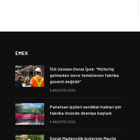
EMEK
İSG Uzmanı Deniz İpek: “Müfettiş
gelmeden önce temizlenen fabrika
güvenli değildir”
6 AĞUSTOS 2026
Panelsan işçileri sendikal hakları için
fabrika önünde direnişe başladı
4 AĞUSTOS 2026
Doruk Madencilik işçilerinin Meclis