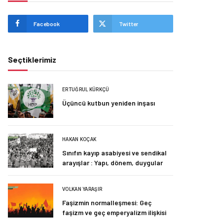
Facebook
Twitter
Seçtiklerimiz
ERTUĞRUL KÜRKÇÜ
Üçüncü kutbun yeniden inşası
HAKAN KOÇAK
Sınıfın kayıp asabiyesi ve sendikal
arayışlar : Yapı, dönem, duygular
VOLKAN YARAŞIR
Faşizmin normalleşmesi: Geç
faşizm ve geç emperyalizm ilişkisi