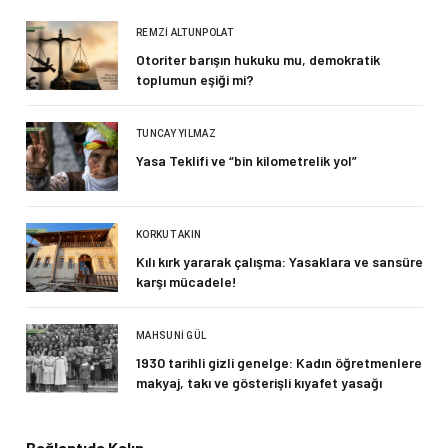
REMZI ALTUNPOLAT
Otoriter barışın hukuku mu, demokratik
toplumun eşiği mi?
TUNCAY YILMAZ
Yasa Teklifi ve “bin kilometrelik yol”
KORKUT AKIN
Kılı kırk yararak çalışma: Yasaklara ve sansüre
karşı mücadele!
MAHSUNI GÜL
1930 tarihli gizli genelge: Kadın öğretmenlere
makyaj, takı ve gösterişli kıyafet yasağı
Bağlantıda Kalın