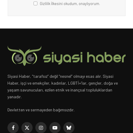
Gizlilik İlkesini okudum, onaylıyorum.
Siyasi Haber, “tarafsız” değil “nesnel” olmayı esas alır. Siyasi
Haber, işçi ve emekçiler, kadınlar, LGBTİ+’lar, gençler, doğa ve
yaşam savunucuları, ezilen etnik ve inançsal topluluklardan
yanadır.
Devletten ve sermayeden bağımsızdır.
Facebook
X
Instagram
YouTube
Bluesky