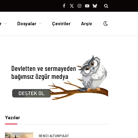
Facebook
X
Instagram
YouTube
Bluesky
(Twitter)
r
Dosyalar
Çeviriler
Arşiv
Yazılar
REMZI ALTUNPOLAT