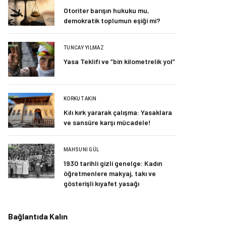
Otoriter barışın hukuku mu,
demokratik toplumun eşiği mi?
TUNCAY YILMAZ
Yasa Teklifi ve “bin kilometrelik yol”
KORKUT AKIN
Kılı kırk yararak çalışma: Yasaklara
ve sansüre karşı mücadele!
MAHSUNI GÜL
1930 tarihli gizli genelge: Kadın
öğretmenlere makyaj, takı ve
gösterişli kıyafet yasağı
Bağlantıda Kalın