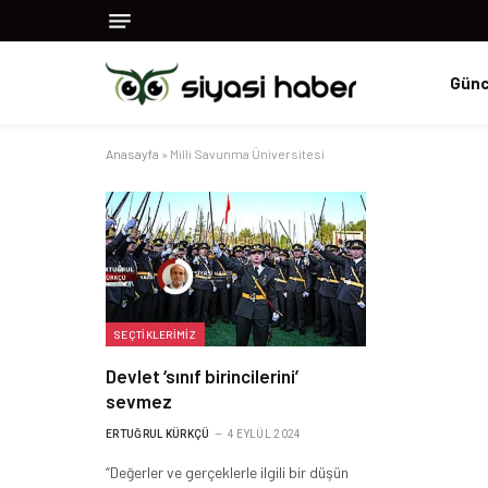
Günc
Anasayfa
»
Milli Savunma Üniversitesi
SEÇTIKLERIMIZ
Devlet ‘sınıf birincilerini’
sevmez
ERTUĞRUL KÜRKÇÜ
4 EYLÜL 2024
“Değerler ve gerçeklerle ilgili bir düşün