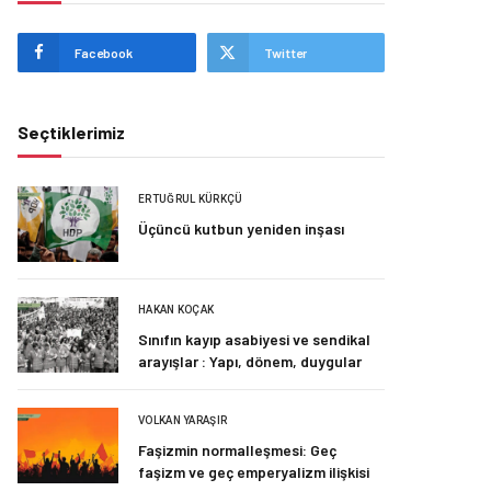
Facebook
Twitter
Seçtiklerimiz
ERTUĞRUL KÜRKÇÜ
Üçüncü kutbun yeniden inşası
HAKAN KOÇAK
Sınıfın kayıp asabiyesi ve sendikal
arayışlar : Yapı, dönem, duygular
VOLKAN YARAŞIR
Faşizmin normalleşmesi: Geç
faşizm ve geç emperyalizm ilişkisi