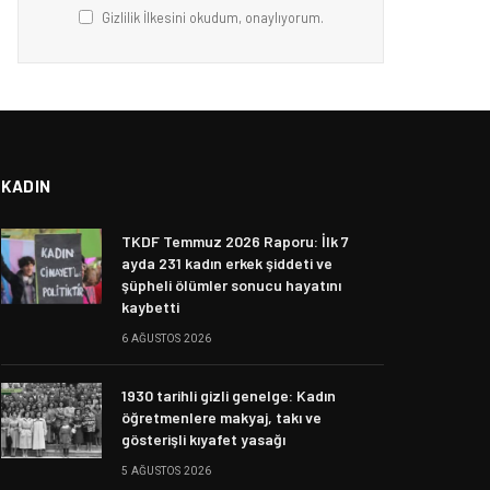
Gizlilik İlkesini okudum, onaylıyorum.
KADIN
TKDF Temmuz 2026 Raporu: İlk 7
ayda 231 kadın erkek şiddeti ve
şüpheli ölümler sonucu hayatını
kaybetti
6 AĞUSTOS 2026
1930 tarihli gizli genelge: Kadın
öğretmenlere makyaj, takı ve
gösterişli kıyafet yasağı
5 AĞUSTOS 2026