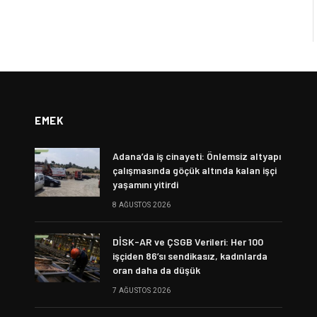
EMEK
Adana’da iş cinayeti: Önlemsiz altyapı
çalışmasında göçük altında kalan işçi
yaşamını yitirdi
8 AĞUSTOS 2026
DİSK-AR ve ÇSGB Verileri: Her 100
işçiden 86’sı sendikasız, kadınlarda
oran daha da düşük
7 AĞUSTOS 2026