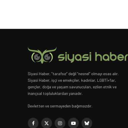
Siyasi Haber, “tarafsız” değil “nesnel” olmayı esas alır.
Siyasi Haber, işçi ve emekçiler, kadınlar, LGBTİ+’lar,
gençler, doğa ve yaşam savunucuları, ezilen etnik ve
inançsal topluluklardan yanadır.
Devletten ve sermayeden bağımsızdır.
Facebook
X
Instagram
YouTube
Bluesky