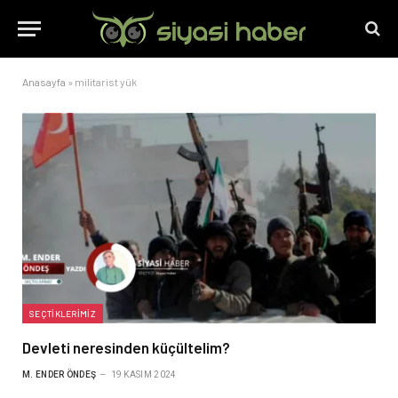
Anasayfa
»
militarist yük
SEÇTIKLERIMIZ
Devleti neresinden küçültelim?
M. ENDER ÖNDEŞ
19 KASIM 2024