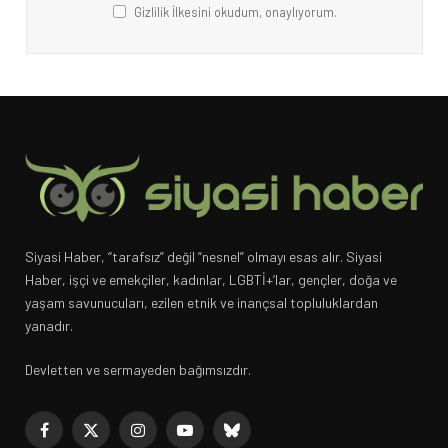
Gizlilik İlkesini okudum, onaylıyorum.
Siyasi Haber, “tarafsız” değil “nesnel” olmayı esas alır. Siyasi
Haber, işçi ve emekçiler, kadınlar, LGBTİ+’lar, gençler, doğa ve
yaşam savunucuları, ezilen etnik ve inançsal topluluklardan
yanadır.
Devletten ve sermayeden bağımsızdır.
Facebook
X
Instagram
YouTube
Bluesky