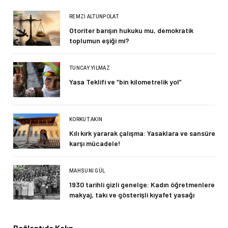
REMZI ALTUNPOLAT
Otoriter barışın hukuku mu, demokratik
toplumun eşiği mi?
TUNCAY YILMAZ
Yasa Teklifi ve “bin kilometrelik yol”
KORKUT AKIN
Kılı kırk yararak çalışma: Yasaklara ve sansüre
karşı mücadele!
MAHSUNI GÜL
1930 tarihli gizli genelge: Kadın öğretmenlere
makyaj, takı ve gösterişli kıyafet yasağı
Bağlantıda Kalın