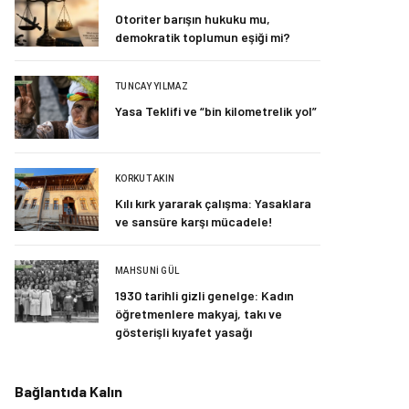
Otoriter barışın hukuku mu,
demokratik toplumun eşiği mi?
TUNCAY YILMAZ
Yasa Teklifi ve “bin kilometrelik yol”
KORKUT AKIN
Kılı kırk yararak çalışma: Yasaklara
ve sansüre karşı mücadele!
MAHSUNI GÜL
1930 tarihli gizli genelge: Kadın
öğretmenlere makyaj, takı ve
gösterişli kıyafet yasağı
Bağlantıda Kalın