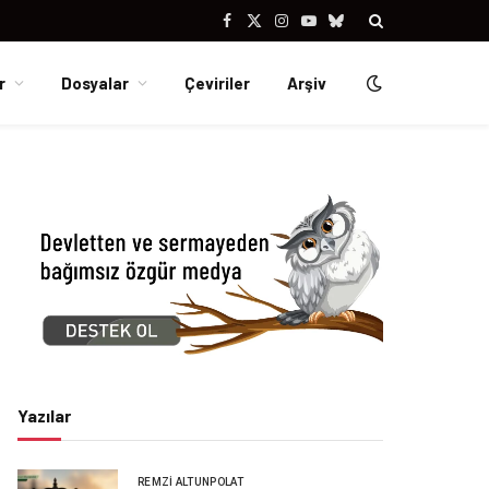
Facebook
X
Instagram
YouTube
Bluesky
(Twitter)
r
Dosyalar
Çeviriler
Arşiv
Yazılar
REMZI ALTUNPOLAT