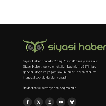
Siyasi Haber, “tarafsız” değil “nesnel” olmayı esas alır.
Siyasi Haber, işçi ve emekçiler, kadınlar, LGBTİ+’lar,
gençler, doğa ve yaşam savunucuları, ezilen etnik ve
inançsal topluluklardan yanadır.
Devletten ve sermayeden bağımsızdır.
Facebook
X
Instagram
YouTube
Bluesky