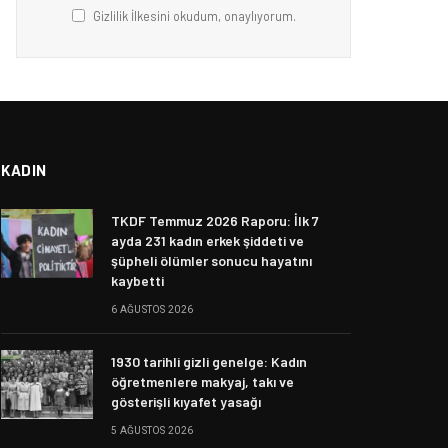
Gizlilik İlkesini okudum, onaylıyorum.
KADIN
TKDF Temmuz 2026 Raporu: İlk 7
ayda 231 kadın erkek şiddeti ve
şüpheli ölümler sonucu hayatını
kaybetti
6 AĞUSTOS 2026
1930 tarihli gizli genelge: Kadın
öğretmenlere makyaj, takı ve
gösterişli kıyafet yasağı
5 AĞUSTOS 2026