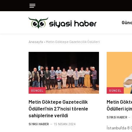
Günc
Anasayfa
»
Metin Göktepe Gazetecilik Ödülleri
GÜNCEL
GÜNCEL
Metin Göktepe Gazetecilik
Metin Gökt
Ödülleri’nin 27’ncisi törenle
Ödülleri içi
sahiplerine verildi
SIYASI HABER
SIYASI HABER
15 NISAN 2024
İstanbul’da 8 