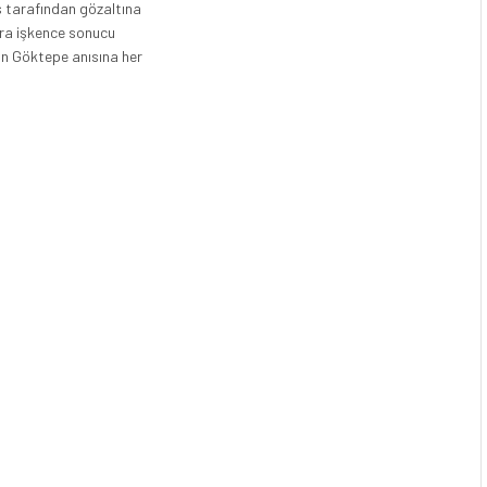
s tarafından gözaltına
nra işkence sonucu
in Göktepe anısına her