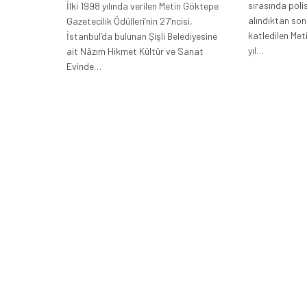
sırasında poli
İlki 1998 yılında verilen Metin Göktepe
alındıktan so
Gazetecilik Ödülleri’nin 27’ncisi,
katledilen Met
İstanbul’da bulunan Şişli Belediyesine
yıl…
ait Nâzım Hikmet Kültür ve Sanat
Evinde…