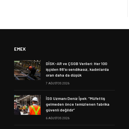
EMEK
DİSK-AR ve ÇSGB Verileri: Her 100
işçiden 86’sı sendikasız, kadınlarda
oran daha da düşük
7 AĞUSTOS 2026
İSG Uzmanı Deniz İpek: “Müfettiş
gelmeden önce temizlenen fabrika
güvenli değildir”
6 AĞUSTOS 2026