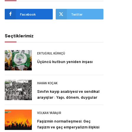
Facebook
Twitter
Seçtiklerimiz
ERTUĞRUL KÜRKÇÜ
Üçüncü kutbun yeniden inşası
HAKAN KOÇAK
Sınıfın kayıp asabiyesi ve sendikal
arayışlar : Yapı, dönem, duygular
VOLKAN YARAŞIR
Faşizmin normalleşmesi: Geç
faşizm ve geç emperyalizm ilişkisi