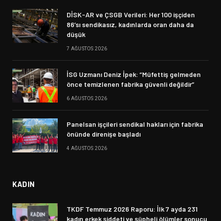
DİSK-AR ve ÇSGB Verileri: Her 100 işçiden
86’sı sendikasız, kadınlarda oran daha da
düşük
7 AĞUSTOS 2026
İSG Uzmanı Deniz İpek: “Müfettiş gelmeden
önce temizlenen fabrika güvenli değildir”
6 AĞUSTOS 2026
Panelsan işçileri sendikal hakları için fabrika
önünde direnişe başladı
4 AĞUSTOS 2026
KADIN
TKDF Temmuz 2026 Raporu: İlk 7 ayda 231
kadın erkek şiddeti ve şüpheli ölümler sonucu