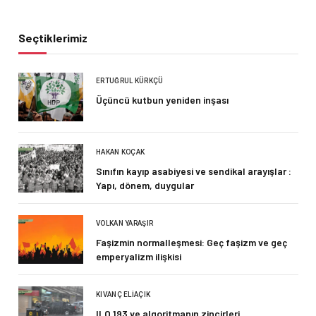
Seçtiklerimiz
ERTUĞRUL KÜRKÇÜ
Üçüncü kutbun yeniden inşası
HAKAN KOÇAK
Sınıfın kayıp asabiyesi ve sendikal arayışlar :
Yapı, dönem, duygular
VOLKAN YARAŞIR
Faşizmin normalleşmesi: Geç faşizm ve geç
emperyalizm ilişkisi
KIVANÇ ELIAÇIK
ILO 193 ve algoritmanın zincirleri