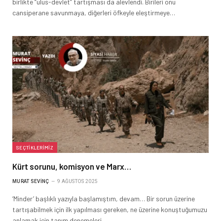
birlikte “ulus-devlet” tartışması da alevlendi. Birileri onu
cansiperane savunmaya, diğerleri öfkeyle eleştirmeye…
SEÇTIKLERIMIZ
Kürt sorunu, komisyon ve Marx…
MURAT SEVINÇ
9 AĞUSTOS 2025
‘Minder’ başlıklı yazıyla başlamıştım, devam… Bir sorun üzerine
tartışabilmek için ilk yapılması gereken, ne üzerine konuştuğumuzu
anlamak için tanım denemeleri…