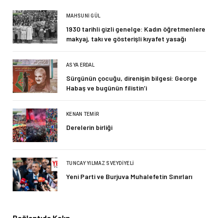
MAHSUNI GÜL
1930 tarihli gizli genelge: Kadın öğretmenlere
makyaj, takı ve gösterişli kıyafet yasağı
ASYA ERDAL
Sürgünün çocuğu, direnişin bilgesi: George
Habaş ve bugünün filistin’i
KENAN TEMIR
Derelerin birliği
TUNCAY YILMAZ SVEYDIYELI
Yeni Parti ve Burjuva Muhalefetin Sınırları
Bağlantıda Kalın