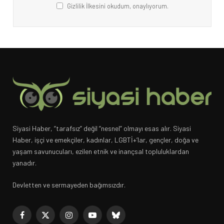
Gizlilik İlkesini okudum, onaylıyorum.
Siyasi Haber, “tarafsız” değil “nesnel” olmayı esas alır. Siyasi
Haber, işçi ve emekçiler, kadınlar, LGBTİ+’lar, gençler, doğa ve
yaşam savunucuları, ezilen etnik ve inançsal topluluklardan
yanadır.
Devletten ve sermayeden bağımsızdır.
Facebook
X
Instagram
YouTube
Bluesky