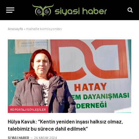
Anasayfa
»
mahalle komisyonları
RÖPORTAJ/SÖYLEŞILER
Hülya Kavuk: “Kentin yeniden inşası halksız olmaz,
talebimiz bu sürece dahil edilmek”
SIYASI HABER
26 KASIM 2024