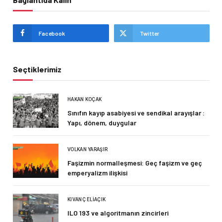
Facebook
Twitter
Seçtiklerimiz
HAKAN KOÇAK
Sınıfın kayıp asabiyesi ve sendikal arayışlar :
Yapı, dönem, duygular
VOLKAN YARAŞIR
Faşizmin normalleşmesi: Geç faşizm ve geç
emperyalizm ilişkisi
KIVANÇ ELIAÇIK
ILO 193 ve algoritmanın zincirleri