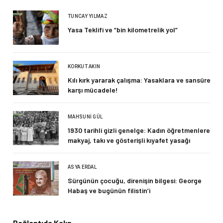
TUNCAY YILMAZ
Yasa Teklifi ve “bin kilometrelik yol”
KORKUT AKIN
Kılı kırk yararak çalışma: Yasaklara ve sansüre
karşı mücadele!
MAHSUNI GÜL
1930 tarihli gizli genelge: Kadın öğretmenlere
makyaj, takı ve gösterişli kıyafet yasağı
ASYA ERDAL
Sürgünün çocuğu, direnişin bilgesi: George
Habaş ve bugünün filistin’i
Bağlantıda Kalın