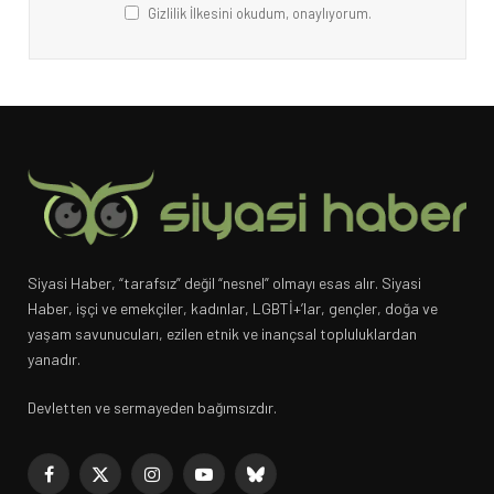
Gizlilik İlkesini okudum, onaylıyorum.
Siyasi Haber, “tarafsız” değil “nesnel” olmayı esas alır. Siyasi
Haber, işçi ve emekçiler, kadınlar, LGBTİ+’lar, gençler, doğa ve
yaşam savunucuları, ezilen etnik ve inançsal topluluklardan
yanadır.
Devletten ve sermayeden bağımsızdır.
Facebook
X
Instagram
YouTube
Bluesky