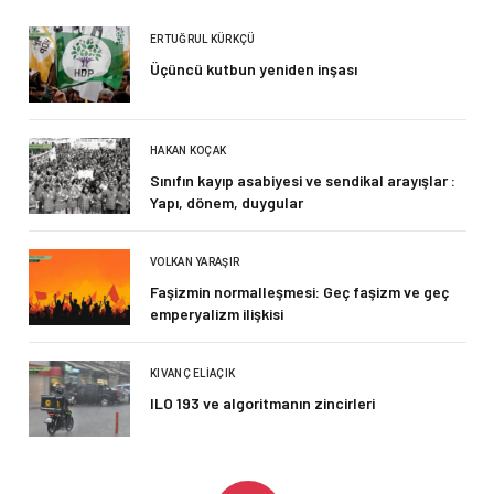
ERTUĞRUL KÜRKÇÜ
Üçüncü kutbun yeniden inşası
HAKAN KOÇAK
Sınıfın kayıp asabiyesi ve sendikal arayışlar :
Yapı, dönem, duygular
VOLKAN YARAŞIR
Faşizmin normalleşmesi: Geç faşizm ve geç
emperyalizm ilişkisi
KIVANÇ ELIAÇIK
ILO 193 ve algoritmanın zincirleri