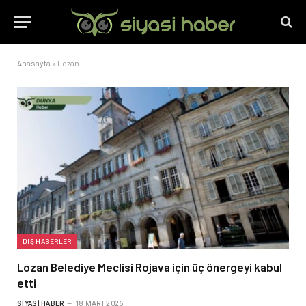
Anasayfa
»
Lozan
DIŞ HABERLER
Lozan Belediye Meclisi Rojava için üç önergeyi kabul
etti
SIYASI HABER
18 MART 2026