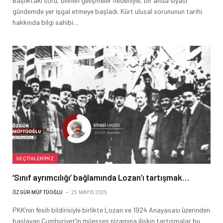
Başlıktaki soru, bilinen gelişmeler nedeniyle, bir anda siyasi
gündemde yer işgal etmeye başladı. Kürt ulusal sorununun tarihi
hakkında bilgi sahibi…
SEÇTIKLERIMIZ
‘Sınıf ayrımcılığı’ bağlamında Lozan’ı tartışmak…
ÖZGÜR MÜFTÜOĞLU
25 MAYIS 2025
PKK’nin fesih bildirisiyle birlikte Lozan ve 1924 Anayasası üzerinden
başlayan Cumhuriyet’in müesses nizamına ilişkin tartışmalar bu