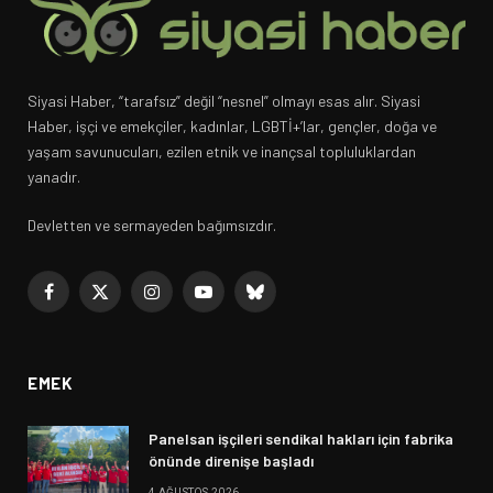
Siyasi Haber, “tarafsız” değil “nesnel” olmayı esas alır. Siyasi
Haber, işçi ve emekçiler, kadınlar, LGBTİ+’lar, gençler, doğa ve
yaşam savunucuları, ezilen etnik ve inançsal topluluklardan
yanadır.
Devletten ve sermayeden bağımsızdır.
Facebook
X
Instagram
YouTube
Bluesky
(Twitter)
EMEK
Panelsan işçileri sendikal hakları için fabrika
önünde direnişe başladı
4 AĞUSTOS 2026