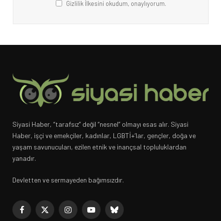
Gizlilik İlkesini okudum, onaylıyorum.
Siyasi Haber, “tarafsız” değil “nesnel” olmayı esas alır. Siyasi
Haber, işçi ve emekçiler, kadınlar, LGBTİ+’lar, gençler, doğa ve
yaşam savunucuları, ezilen etnik ve inançsal topluluklardan
yanadır.
Devletten ve sermayeden bağımsızdır.
Facebook
X
Instagram
YouTube
Bluesky