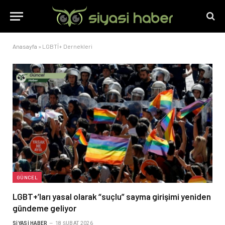
Anasayfa
»
LGBTİ+ Dernekleri
GÜNCEL
LGBT+’ları yasal olarak “suçlu” sayma girişimi yeniden
gündeme geliyor
SIYASI HABER
18 ŞUBAT 2026