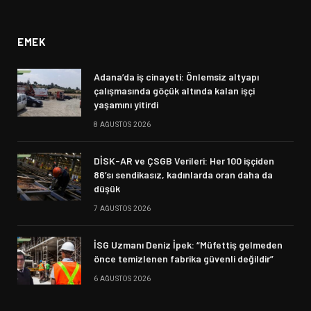
(Twitter)
EMEK
Adana’da iş cinayeti: Önlemsiz altyapı
çalışmasında göçük altında kalan işçi
yaşamını yitirdi
8 AĞUSTOS 2026
DİSK-AR ve ÇSGB Verileri: Her 100 işçiden
86’sı sendikasız, kadınlarda oran daha da
düşük
7 AĞUSTOS 2026
İSG Uzmanı Deniz İpek: “Müfettiş gelmeden
önce temizlenen fabrika güvenli değildir”
6 AĞUSTOS 2026