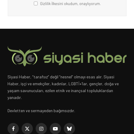
Gizlilik İlkesini okudum, onaylıyorum.
Siyasi Haber, “tarafsız” değil “nesnel” olmayı esas alır. Siyasi
Haber, işçi ve emekçiler, kadınlar, LGBTİ+’lar, gençler, doğa ve
yaşam savunucuları, ezilen etnik ve inançsal topluluklardan
yanadır.
Devletten ve sermayeden bağımsızdır.
Facebook
X
Instagram
YouTube
Bluesky