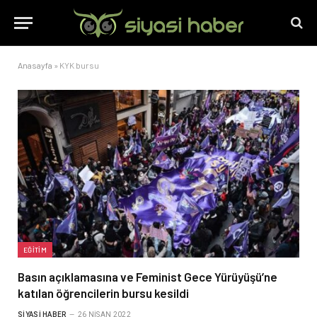
Anasayfa
»
KYK bursu
EĞITIM
Basın açıklamasına ve Feminist Gece Yürüyüşü’ne
katılan öğrencilerin bursu kesildi
SIYASI HABER
26 NISAN 2022