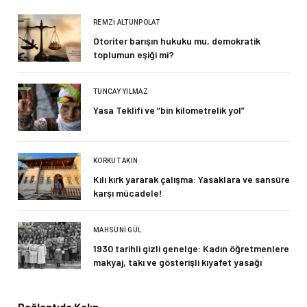
REMZI ALTUNPOLAT
Otoriter barışın hukuku mu, demokratik
toplumun eşiği mi?
TUNCAY YILMAZ
Yasa Teklifi ve “bin kilometrelik yol”
KORKUT AKIN
Kılı kırk yararak çalışma: Yasaklara ve sansüre
karşı mücadele!
MAHSUNI GÜL
1930 tarihli gizli genelge: Kadın öğretmenlere
makyaj, takı ve gösterişli kıyafet yasağı
Bağlantıda Kalın