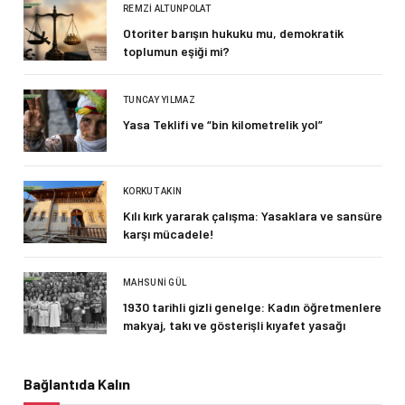
REMZI ALTUNPOLAT
Otoriter barışın hukuku mu, demokratik
toplumun eşiği mi?
TUNCAY YILMAZ
Yasa Teklifi ve “bin kilometrelik yol”
KORKUT AKIN
Kılı kırk yararak çalışma: Yasaklara ve sansüre
karşı mücadele!
MAHSUNI GÜL
1930 tarihli gizli genelge: Kadın öğretmenlere
makyaj, takı ve gösterişli kıyafet yasağı
Bağlantıda Kalın