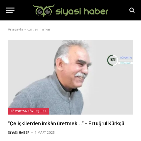
Anasayfa
»
Kürtlerin inkarı
RÖPORTAJ/SÖYLEŞILER
“Çelişkilerden imkân üretmek…” – Ertuğrul Kürkçü
SIYASI HABER
1 MART 2025