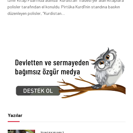
İzmir Kitap Fuarı’nda adında “Kurdistan” ifadesi yer alan kitaplara
polisler tarafından el konuldu. Pirtûka Kurdî’nin standına baskın
düzenleyen polisler, “Kurdistan…
Yazılar