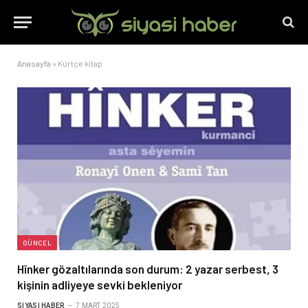
Anasayfa
»
Kürtçe kitap
GÜNCEL
Hînker gözaltılarında son durum: 2 yazar serbest, 3
kişinin adliyeye sevki bekleniyor
SIYASI HABER
7 MART 2025