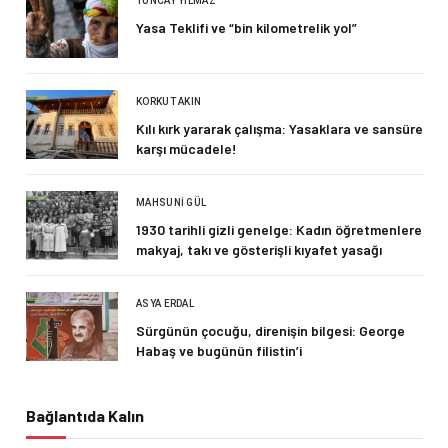
TUNCAY YILMAZ
Yasa Teklifi ve “bin kilometrelik yol”
KORKUT AKIN
Kılı kırk yararak çalışma: Yasaklara ve sansüre
karşı mücadele!
MAHSUNI GÜL
1930 tarihli gizli genelge: Kadın öğretmenlere
makyaj, takı ve gösterişli kıyafet yasağı
ASYA ERDAL
Sürgünün çocuğu, direnişin bilgesi: George
Habaş ve bugünün filistin’i
Bağlantıda Kalın