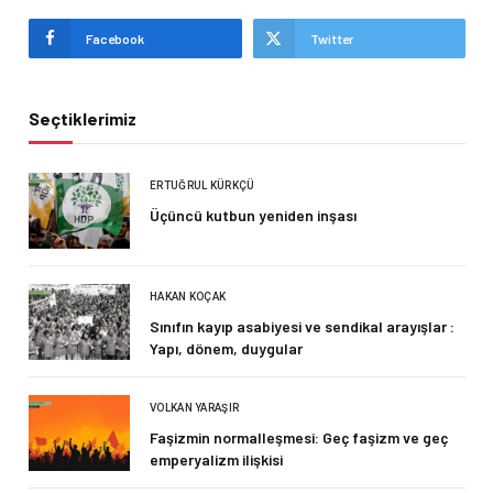
Facebook
Twitter
Seçtiklerimiz
ERTUĞRUL KÜRKÇÜ
Üçüncü kutbun yeniden inşası
HAKAN KOÇAK
Sınıfın kayıp asabiyesi ve sendikal arayışlar :
Yapı, dönem, duygular
VOLKAN YARAŞIR
Faşizmin normalleşmesi: Geç faşizm ve geç
emperyalizm ilişkisi