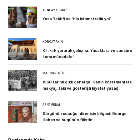
TUNCAY YILMAZ
Yasa Teklifi ve “bin kilometrelik yol”
KORKUT AKIN
Kılı kırk yararak çalışma: Yasaklara ve sansüre
karşı mücadele!
MAHSUNI GÜL
1930 tarihli gizli genelge: Kadın öğretmenlere
makyaj, takı ve gösterişli kıyafet yasağı
ASYA ERDAL
Sürgünün çocuğu, direnişin bilgesi: George
Habaş ve bugünün filistin’i
Bağlantıda Kalın