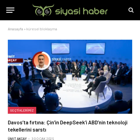
Anasayfa
»
küresel bloklaşma
SEÇTIKLERIMIZ
Davos’ta fırtına: Çin’in DeepSeek’i ABD’nin teknoloji
tekellerini sarstı
ÜMIT AKÇAY
30 OCAK 2025