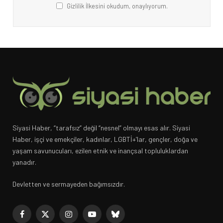
Gizlilik İlkesini okudum, onaylıyorum.
Siyasi Haber, “tarafsız” değil “nesnel” olmayı esas alır. Siyasi
Haber, işçi ve emekçiler, kadınlar, LGBTİ+’lar, gençler, doğa ve
yaşam savunucuları, ezilen etnik ve inançsal topluluklardan
yanadır.
Devletten ve sermayeden bağımsızdır.
Facebook
X
Instagram
YouTube
Bluesky