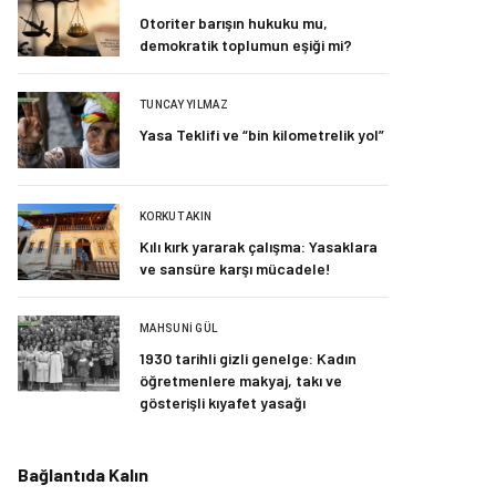
Otoriter barışın hukuku mu,
demokratik toplumun eşiği mi?
TUNCAY YILMAZ
Yasa Teklifi ve “bin kilometrelik yol”
KORKUT AKIN
Kılı kırk yararak çalışma: Yasaklara
ve sansüre karşı mücadele!
MAHSUNI GÜL
1930 tarihli gizli genelge: Kadın
öğretmenlere makyaj, takı ve
gösterişli kıyafet yasağı
Bağlantıda Kalın