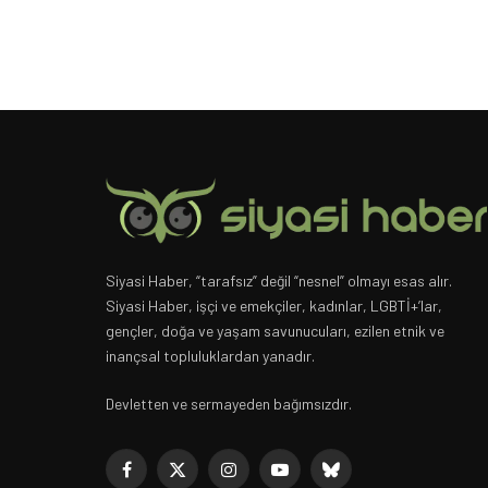
Siyasi Haber, “tarafsız” değil “nesnel” olmayı esas alır.
Siyasi Haber, işçi ve emekçiler, kadınlar, LGBTİ+’lar,
gençler, doğa ve yaşam savunucuları, ezilen etnik ve
inançsal topluluklardan yanadır.
Devletten ve sermayeden bağımsızdır.
Facebook
X
Instagram
YouTube
Bluesky