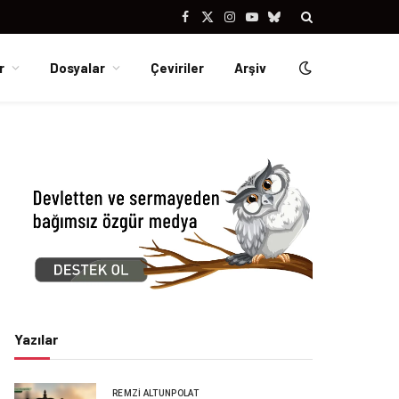
Facebook
X
Instagram
YouTube
Bluesky
(Twitter)
r
Dosyalar
Çeviriler
Arşiv
Yazılar
REMZI ALTUNPOLAT