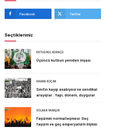
Facebook
Twitter
Seçtiklerimiz
ERTUĞRUL KÜRKÇÜ
Üçüncü kutbun yeniden inşası
HAKAN KOÇAK
Sınıfın kayıp asabiyesi ve sendikal
arayışlar : Yapı, dönem, duygular
VOLKAN YARAŞIR
Faşizmin normalleşmesi: Geç
faşizm ve geç emperyalizm ilişkisi