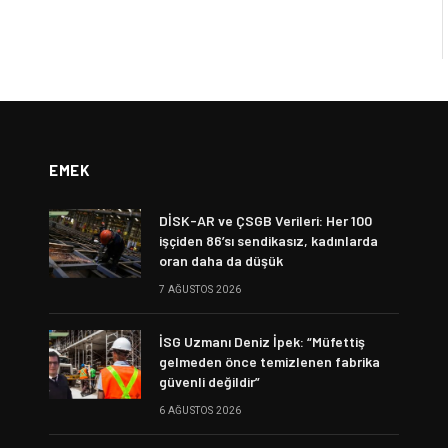
EMEK
DİSK-AR ve ÇSGB Verileri: Her 100
işçiden 86’sı sendikasız, kadınlarda
oran daha da düşük
7 AĞUSTOS 2026
İSG Uzmanı Deniz İpek: “Müfettiş
gelmeden önce temizlenen fabrika
güvenli değildir”
6 AĞUSTOS 2026