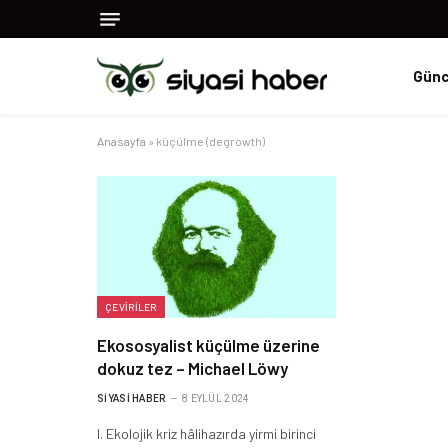
Günc
Anasayfa
»
küçülme (degrowth)
ÇEVIRILER
Ekososyalist küçülme üzerine
dokuz tez – Michael Löwy
SIYASI HABER
8 EYLÜL 2024
I. Ekolojik kriz hâlihazırda yirmi birinci