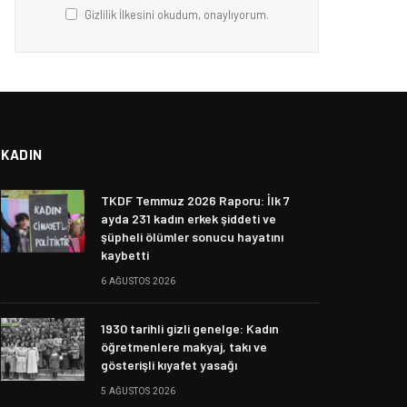
Gizlilik İlkesini okudum, onaylıyorum.
KADIN
TKDF Temmuz 2026 Raporu: İlk 7
ayda 231 kadın erkek şiddeti ve
şüpheli ölümler sonucu hayatını
kaybetti
6 AĞUSTOS 2026
1930 tarihli gizli genelge: Kadın
öğretmenlere makyaj, takı ve
gösterişli kıyafet yasağı
5 AĞUSTOS 2026