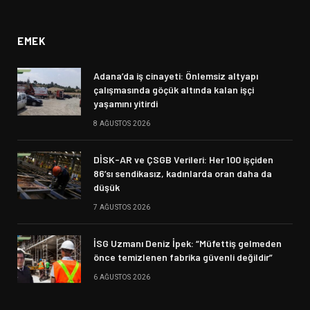
(Twitter)
EMEK
Adana’da iş cinayeti: Önlemsiz altyapı
çalışmasında göçük altında kalan işçi
yaşamını yitirdi
8 AĞUSTOS 2026
DİSK-AR ve ÇSGB Verileri: Her 100 işçiden
86’sı sendikasız, kadınlarda oran daha da
düşük
7 AĞUSTOS 2026
İSG Uzmanı Deniz İpek: “Müfettiş gelmeden
önce temizlenen fabrika güvenli değildir”
6 AĞUSTOS 2026