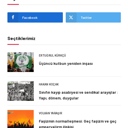
Facebook
Twitter
Seçtiklerimiz
ERTUĞRUL KÜRKÇÜ
Üçüncü kutbun yeniden inşası
HAKAN KOÇAK
Sınıfın kayıp asabiyesi ve sendikal arayışlar :
Yapı, dönem, duygular
VOLKAN YARAŞIR
Faşizmin normalleşmesi: Geç faşizm ve geç
emperyalizm ilişkisi