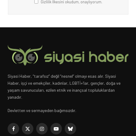
Gizlilik İlkesini okudum, onaylıyorum.
Siyasi Haber, “tarafsız” değil “nesnel” olmayı esas alır. Siyasi
Haber, işçi ve emekçiler, kadınlar, LGBTİ+’lar, gençler, doğa ve
yaşam savunucuları, ezilen etnik ve inançsal topluluklardan
yanadır.
Devletten ve sermayeden bağımsızdır.
Facebook
X
Instagram
YouTube
Bluesky