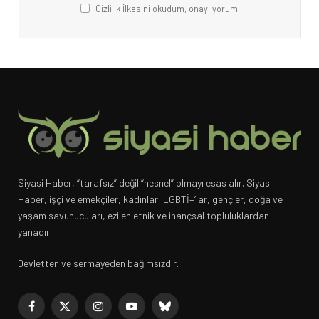
Gizlilik İlkesini okudum, onaylıyorum.
Siyasi Haber, “tarafsız” değil “nesnel” olmayı esas alır. Siyasi
Haber, işçi ve emekçiler, kadınlar, LGBTİ+’lar, gençler, doğa ve
yaşam savunucuları, ezilen etnik ve inançsal topluluklardan
yanadır.
Devletten ve sermayeden bağımsızdır.
Facebook
X
Instagram
YouTube
Bluesky