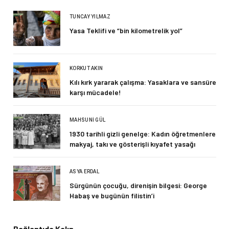
TUNCAY YILMAZ
Yasa Teklifi ve “bin kilometrelik yol”
KORKUT AKIN
Kılı kırk yararak çalışma: Yasaklara ve sansüre
karşı mücadele!
MAHSUNI GÜL
1930 tarihli gizli genelge: Kadın öğretmenlere
makyaj, takı ve gösterişli kıyafet yasağı
ASYA ERDAL
Sürgünün çocuğu, direnişin bilgesi: George
Habaş ve bugünün filistin’i
Bağlantıda Kalın