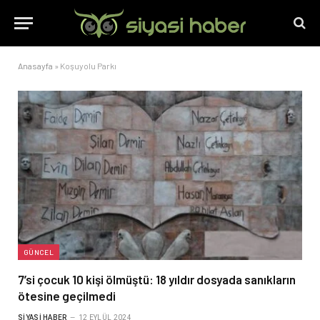
Anasayfa
»
Koşuyolu Parkı
GÜNCEL
7’si çocuk 10 kişi ölmüştü: 18 yıldır dosyada sanıkların
ötesine geçilmedi
SIYASI HABER
12 EYLÜL 2024