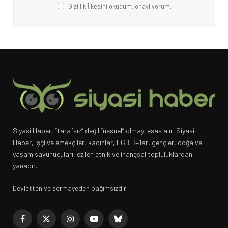
Gizlilik İlkesini okudum, onaylıyorum.
Siyasi Haber, “tarafsız” değil “nesnel” olmayı esas alır. Siyasi
Haber, işçi ve emekçiler, kadınlar, LGBTİ+’lar, gençler, doğa ve
yaşam savunucuları, ezilen etnik ve inançsal topluluklardan
yanadır.
Devletten ve sermayeden bağımsızdır.
Facebook
X
Instagram
YouTube
Bluesky