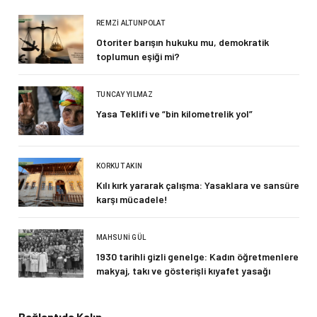
REMZI ALTUNPOLAT
Otoriter barışın hukuku mu, demokratik
toplumun eşiği mi?
TUNCAY YILMAZ
Yasa Teklifi ve “bin kilometrelik yol”
KORKUT AKIN
Kılı kırk yararak çalışma: Yasaklara ve sansüre
karşı mücadele!
MAHSUNI GÜL
1930 tarihli gizli genelge: Kadın öğretmenlere
makyaj, takı ve gösterişli kıyafet yasağı
Bağlantıda Kalın