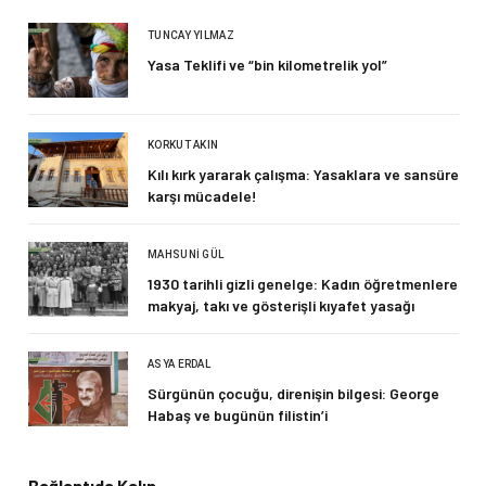
TUNCAY YILMAZ
Yasa Teklifi ve “bin kilometrelik yol”
KORKUT AKIN
Kılı kırk yararak çalışma: Yasaklara ve sansüre
karşı mücadele!
MAHSUNI GÜL
1930 tarihli gizli genelge: Kadın öğretmenlere
makyaj, takı ve gösterişli kıyafet yasağı
ASYA ERDAL
Sürgünün çocuğu, direnişin bilgesi: George
Habaş ve bugünün filistin’i
Bağlantıda Kalın