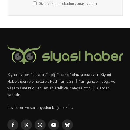
Gizlilik İlkesini okudum, onaylıyorum.
Siyasi Haber, “tarafsız” değil “nesnel” olmayı esas alır. Siyasi
Haber, işçi ve emekçiler, kadınlar, LGBTİ+’lar, gençler, doğa ve
yaşam savunucuları, ezilen etnik ve inançsal topluluklardan
yanadır.
Devletten ve sermayeden bağımsızdır.
Facebook
X
Instagram
YouTube
Bluesky