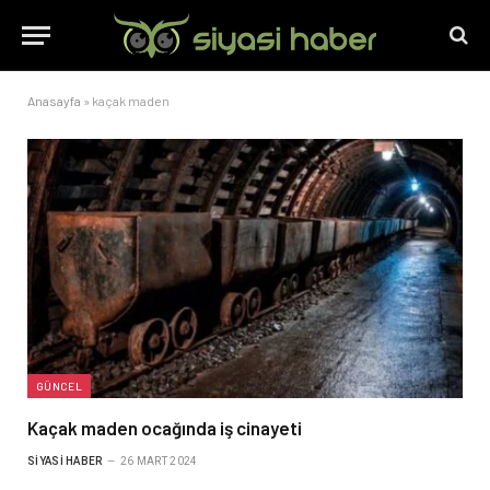
Anasayfa
»
kaçak maden
GÜNCEL
Kaçak maden ocağında iş cinayeti
SIYASI HABER
26 MART 2024