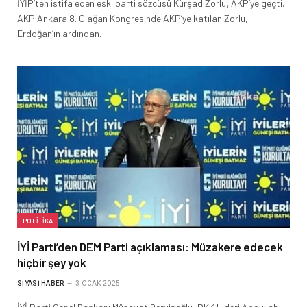
İYİP’ten istifa eden eski parti sözcüsü Kürşad Zorlu, AKP’ye geçti.
AKP Ankara 8. Olağan Kongresinde AKP’ye katılan Zorlu,
Erdoğan’ın ardından…
POLITIKA
İYİ Parti’den DEM Parti açıklaması: Müzakere edecek
hiçbir şey yok
SIYASI HABER
3 OCAK 2025