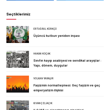
Seçtiklerimiz
ERTUĞRUL KÜRKÇÜ
Üçüncü kutbun yeniden inşası
HAKAN KOÇAK
Sınıfın kayıp asabiyesi ve sendikal arayışlar :
Yapı, dönem, duygular
VOLKAN YARAŞIR
Faşizmin normalleşmesi: Geç faşizm ve geç
emperyalizm ilişkisi
KIVANÇ ELIAÇIK
ILO 193 ve algoritmanın zincirleri