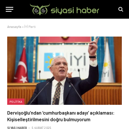
Anasayfa
»
İYİ Parti
POLITIKA
Dervişoğlu’ndan ‘cumhurbaşkanı adayı’ açıklaması:
Kişiselleştirilmesini doğru bulmuyorum
SIYASI HABER
5 ŞUBAT 2025