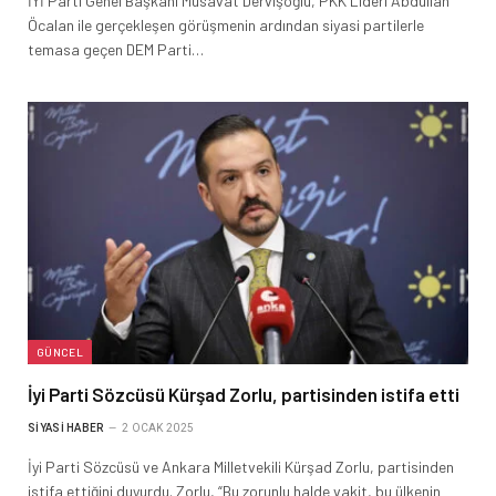
İYİ Parti Genel Başkanı Müsavat Dervişoğlu, PKK Lideri Abdullah
Öcalan ile gerçekleşen görüşmenin ardından siyasi partilerle
temasa geçen DEM Parti…
GÜNCEL
İyi Parti Sözcüsü Kürşad Zorlu, partisinden istifa etti
SIYASI HABER
2 OCAK 2025
İyi Parti Sözcüsü ve Ankara Milletvekili Kürşad Zorlu, partisinden
istifa ettiğini duyurdu. Zorlu, “Bu zorunlu halde vakit, bu ülkenin