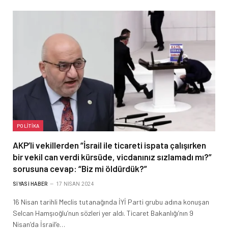
POLITIKA
AKP’li vekillerden “İsrail ile ticareti ispata çalışırken
bir vekil can verdi kürsüde, vicdanınız sızlamadı mı?”
sorusuna cevap: “Biz mi öldürdük?”
SIYASI HABER
17 NISAN 2024
16 Nisan tarihli Meclis tutanağında İYİ Parti grubu adına konuşan
Selcan Hamşıoğlu’nun sözleri yer aldı. Ticaret Bakanlığı’nın 9
Nisan’da İsrail’e…