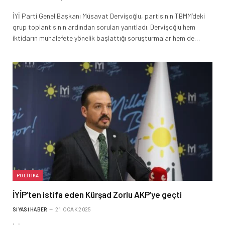
İYİ Parti Genel Başkanı Müsavat Dervişoğlu, partisinin TBMM’deki
grup toplantısının ardından soruları yanıtladı. Dervişoğlu hem
iktidarın muhalefete yönelik başlattığı soruşturmalar hem de…
POLITIKA
İYİP’ten istifa eden Kürşad Zorlu AKP’ye geçti
SIYASI HABER
21 OCAK 2025