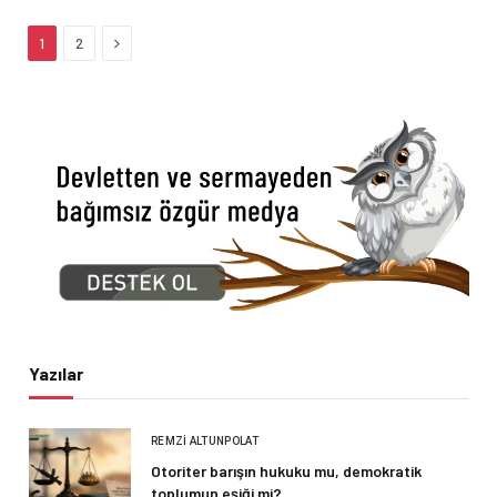
Next
1
2
Yazılar
REMZI ALTUNPOLAT
Otoriter barışın hukuku mu, demokratik
toplumun eşiği mi?