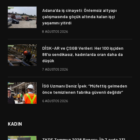
Adana’da iş cinayeti: Önlemsiz altyapı
çalışmasında göçük altında kalan işçi
yaşamını yitirdi
8 AĞUSTOS 2026
DİSK-AR ve ÇSGB Verileri: Her 100 işçiden
86’sı sendikasız, kadınlarda oran daha da
düşük
7 AĞUSTOS 2026
İSG Uzmanı Deniz İpek: “Müfettiş gelmeden
önce temizlenen fabrika güvenli değildir”
6 AĞUSTOS 2026
KADIN
TKDF Temmuz 2026 Raporu: İlk 7 ayda 231