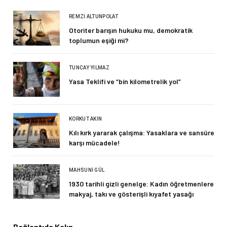
REMZI ALTUNPOLAT
Otoriter barışın hukuku mu, demokratik
toplumun eşiği mi?
TUNCAY YILMAZ
Yasa Teklifi ve “bin kilometrelik yol”
KORKUT AKIN
Kılı kırk yararak çalışma: Yasaklara ve sansüre
karşı mücadele!
MAHSUNI GÜL
1930 tarihli gizli genelge: Kadın öğretmenlere
makyaj, takı ve gösterişli kıyafet yasağı
Bağlantıda Kalın