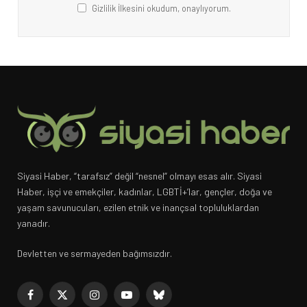
Gizlilik İlkesini okudum, onaylıyorum.
Siyasi Haber, “tarafsız” değil “nesnel” olmayı esas alır. Siyasi
Haber, işçi ve emekçiler, kadınlar, LGBTİ+’lar, gençler, doğa ve
yaşam savunucuları, ezilen etnik ve inançsal topluluklardan
yanadır.
Devletten ve sermayeden bağımsızdır.
Facebook
X
Instagram
YouTube
Bluesky