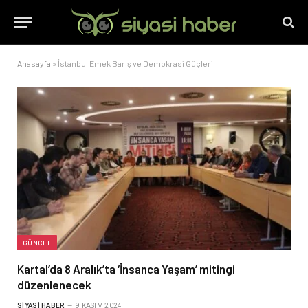
Anasayfa
»
İstanbul Emek Barış ve Demokrasi Güçleri
GÜNCEL
Kartal’da 8 Aralık’ta ‘İnsanca Yaşam’ mitingi
düzenlenecek
SIYASI HABER
9 KASIM 2024