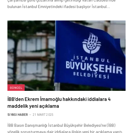
bulunan İstanbul Emniyetindeki ifadesi başlıyor İstanbul…
GÜNCEL
İBB’den Ekrem İmamoğlu hakkındaki iddialara 4
maddelik yeni açıklama
SIYASI HABER
21 MART 2025
İBB Basın Danışmanlığı İstanbul Büyükşehir Belediyesi’ne (İBB)
yönelik soruşturmaya dair iddialara ilişkin yeni bir açıklama yaptı.