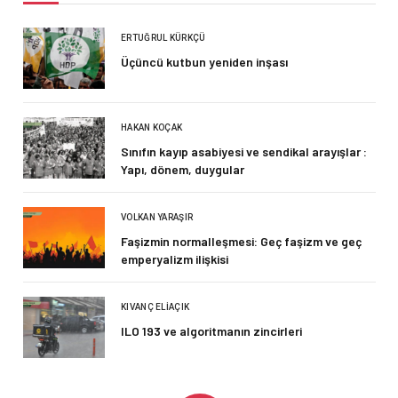
ERTUĞRUL KÜRKÇÜ
Üçüncü kutbun yeniden inşası
HAKAN KOÇAK
Sınıfın kayıp asabiyesi ve sendikal arayışlar :
Yapı, dönem, duygular
VOLKAN YARAŞIR
Faşizmin normalleşmesi: Geç faşizm ve geç
emperyalizm ilişkisi
KIVANÇ ELIAÇIK
ILO 193 ve algoritmanın zincirleri