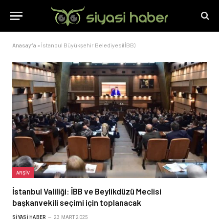
Anasayfa
»
İstanbul Büyükşehir Belediyesi(İBB)
ARŞIV
İstanbul Valiliği: İBB ve Beylikdüzü Meclisi
başkanvekili seçimi için toplanacak
SIYASI HABER
23 MART 2025