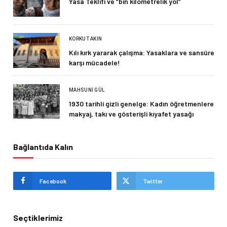
Yasa Teklifi ve “bin kilometrelik yol”
KORKUT AKIN
Kılı kırk yararak çalışma: Yasaklara ve sansüre
karşı mücadele!
MAHSUNI GÜL
1930 tarihli gizli genelge: Kadın öğretmenlere
makyaj, takı ve gösterişli kıyafet yasağı
Bağlantıda Kalın
Facebook
Twitter
Seçtiklerimiz