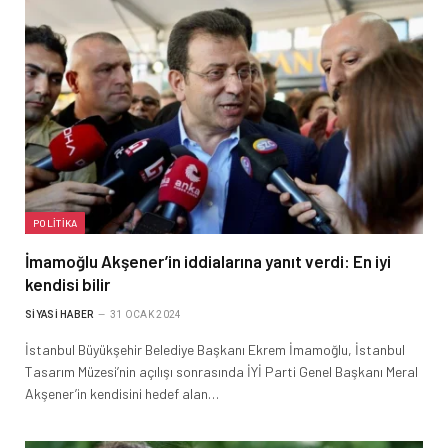
POLITIKA
İmamoğlu Akşener’in iddialarına yanıt verdi: En iyi
kendisi bilir
SIYASI HABER
31 OCAK 2024
İstanbul Büyükşehir Belediye Başkanı Ekrem İmamoğlu, İstanbul
Tasarım Müzesi’nin açılışı sonrasında İYİ Parti Genel Başkanı Meral
Akşener’in kendisini hedef alan…