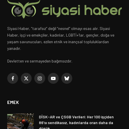
Siyasi Haber, “tarafsız” değil “nesnel” olmayı esas alır. Siyasi
Haber, işçi ve emekçiler, kadınlar, LGBTİ+’lar, gençler, doğa ve
yaşam savunucuları, ezilen etnik ve inançsal topluluklardan
yanadır.
Devletten ve sermayeden bağımsızdır.
Facebook
X
Instagram
YouTube
Bluesky
(Twitter)
EMEK
DİSK-AR ve ÇSGB Verileri: Her 100 işçiden
86’sı sendikasız, kadınlarda oran daha da
düşük