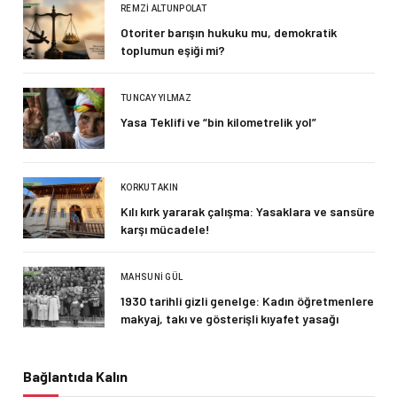
REMZI ALTUNPOLAT
Otoriter barışın hukuku mu, demokratik
toplumun eşiği mi?
TUNCAY YILMAZ
Yasa Teklifi ve “bin kilometrelik yol”
KORKUT AKIN
Kılı kırk yararak çalışma: Yasaklara ve sansüre
karşı mücadele!
MAHSUNI GÜL
1930 tarihli gizli genelge: Kadın öğretmenlere
makyaj, takı ve gösterişli kıyafet yasağı
Bağlantıda Kalın