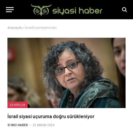
Anasayfa
»
İsrailli yerleşimciler
ÇEVIRILER
İsrail siyasi uçuruma doğru sürükleniyor
SIYASI HABER
25 KASIM 2024