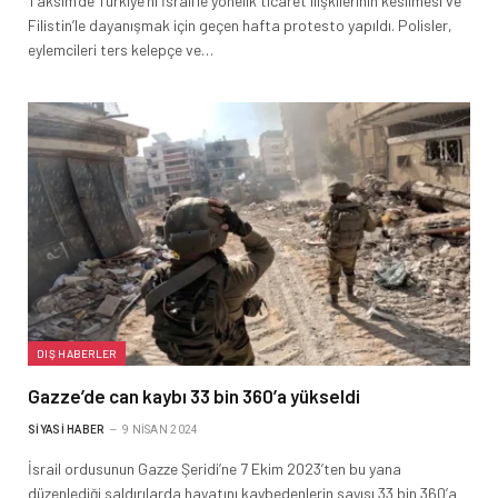
Taksim’de Türkiye’ni İsrail’le yönelik ticaret ilişkilerinin kesilmesi ve
Filistin’le dayanışmak için geçen hafta protesto yapıldı. Polisler,
eylemcileri ters kelepçe ve…
DIŞ HABERLER
Gazze’de can kaybı 33 bin 360’a yükseldi
SIYASI HABER
9 NISAN 2024
İsrail ordusunun Gazze Şeridi’ne 7 Ekim 2023’ten bu yana
düzenlediği saldırılarda hayatını kaybedenlerin sayısı 33 bin 360’a