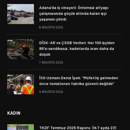
Adana’da iş cinayeti: Önlemsiz altyapı
çalışmasında göçük altında kalan işçi
yaşamını yitirdi
8 AĞUSTOS 2026
DİSK-AR ve ÇSGB Verileri: Her 100 işçiden
86’sı sendikasız, kadınlarda oran daha da
düşük
7 AĞUSTOS 2026
İSG Uzmanı Deniz İpek: “Müfettiş gelmeden
önce temizlenen fabrika güvenli değildir”
6 AĞUSTOS 2026
KADIN
TKDF Temmuz 2026 Raporu: İlk 7 ayda 231