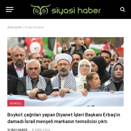
Anasayfa
»
İsrail boykot
GÜNCEL
Boykot çağrıları yapan Diyanet İşleri Başkanı Erbaş’ın
damadı İsrail menşeli markanın temsilcisi çıktı
SIYASI HABER
8 EKIM 2024