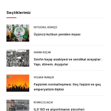
Seçtiklerimiz
ERTUĞRUL KÜRKÇÜ
Üçüncü kutbun yeniden inşası
HAKAN KOÇAK
Sınıfın kayıp asabiyesi ve sendikal arayışlar :
Yapı, dönem, duygular
VOLKAN YARAŞIR
Faşizmin normalleşmesi: Geç faşizm ve geç
emperyalizm ilişkisi
KIVANÇ ELIAÇIK
ILO 193 ve algoritmanın zincirleri