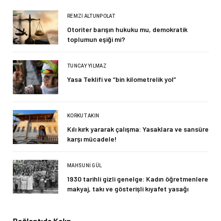
REMZI ALTUNPOLAT
Otoriter barışın hukuku mu, demokratik
toplumun eşiği mi?
TUNCAY YILMAZ
Yasa Teklifi ve “bin kilometrelik yol”
KORKUT AKIN
Kılı kırk yararak çalışma: Yasaklara ve sansüre
karşı mücadele!
MAHSUNI GÜL
1930 tarihli gizli genelge: Kadın öğretmenlere
makyaj, takı ve gösterişli kıyafet yasağı
Bağlantıda Kalın