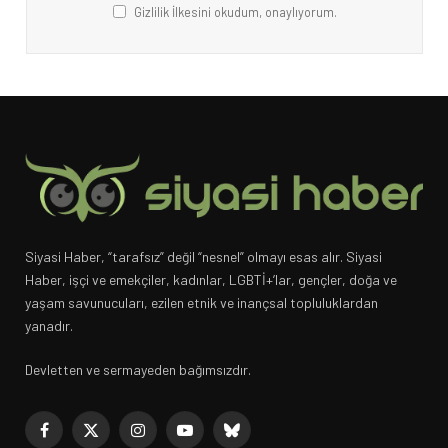
Gizlilik İlkesini okudum, onaylıyorum.
Siyasi Haber, “tarafsız” değil “nesnel” olmayı esas alır. Siyasi
Haber, işçi ve emekçiler, kadınlar, LGBTİ+’lar, gençler, doğa ve
yaşam savunucuları, ezilen etnik ve inançsal topluluklardan
yanadır.
Devletten ve sermayeden bağımsızdır.
Facebook
X
Instagram
YouTube
Bluesky