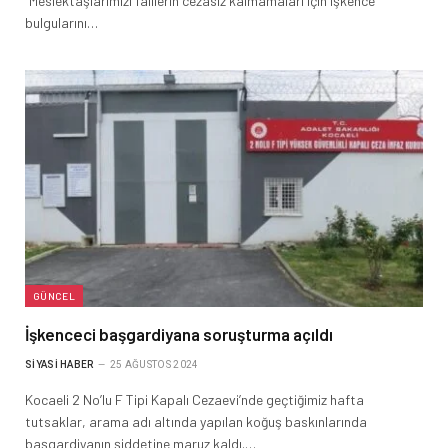
“Meslektaşlarımızı faillerin cezasız kalmamaları için işkence
bulgularını…
GÜNCEL
İşkenceci başgardiyana soruşturma açıldı
SIYASI HABER
25 AĞUSTOS 2024
Kocaeli 2 No’lu F Tipi Kapalı Cezaevi’nde geçtiğimiz hafta
tutsaklar, arama adı altında yapılan koğuş baskınlarında
başgardiyanın şiddetine maruz kaldı.…