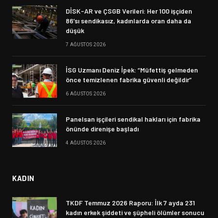
DİSK-AR ve ÇSGB Verileri: Her 100 işçiden
86’sı sendikasız, kadınlarda oran daha da
düşük
7 AĞUSTOS 2026
İSG Uzmanı Deniz İpek: “Müfettiş gelmeden
önce temizlenen fabrika güvenli değildir”
6 AĞUSTOS 2026
Panelsan işçileri sendikal hakları için fabrika
önünde direnişe başladı
4 AĞUSTOS 2026
KADIN
TKDF Temmuz 2026 Raporu: İlk 7 ayda 231
kadın erkek şiddeti ve şüpheli ölümler sonucu