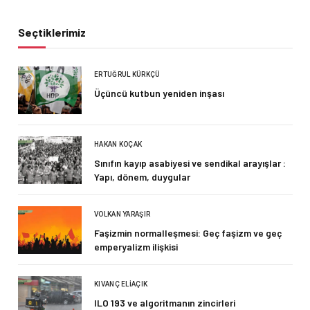
Seçtiklerimiz
ERTUĞRUL KÜRKÇÜ
Üçüncü kutbun yeniden inşası
HAKAN KOÇAK
Sınıfın kayıp asabiyesi ve sendikal arayışlar :
Yapı, dönem, duygular
VOLKAN YARAŞIR
Faşizmin normalleşmesi: Geç faşizm ve geç
emperyalizm ilişkisi
KIVANÇ ELIAÇIK
ILO 193 ve algoritmanın zincirleri