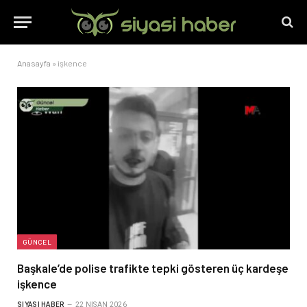
Anasayfa
»
işkence
GÜNCEL
Başkale’de polise trafikte tepki gösteren üç kardeşe
işkence
SIYASI HABER
22 NISAN 2026